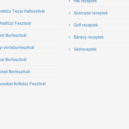
Hal receptek
közi Tiszai Halfesztivál
Szárnyas receptek
Halfőző Fesztivál
Grill receptek
i Borfesztivál
Bárány receptek
yi vörösborfesztivál
Vadreceptek
ai Borfesztivál
sti Borfesztivál
csabai Kolbász Fesztivál