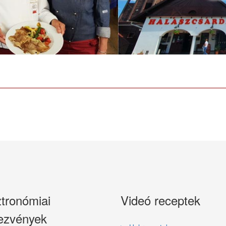
Írta: Horváth Zoltán
Találatok: 24714
Írta: Horváth Zoltán
Találatok: 14492
Írta: Horváth Zoltán
Találatok: 11901
tronómiai
Videó receptek
ezvények