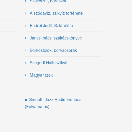
Szőlészet, borászat
A szódavíz, szikvíz története
Endrei Judit: Sztárdiéta
Jancsi bácsi szakácskönyve
Borkóstolók, borvacsorák
Szegedi Halfesztivál
Magyar ízek
▶ Smooth Jazz Rádió Indítása
(Folyamatos)