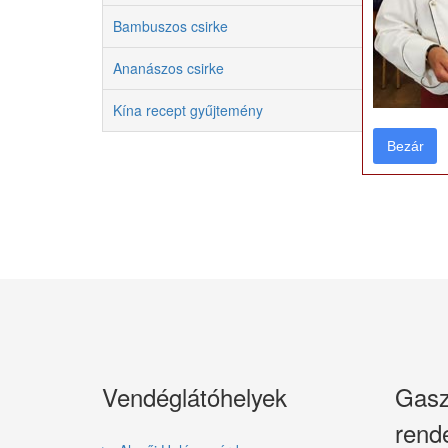
Bambuszos csirke
Ananászos csirke
Kína recept gyűjtemény
Bezár
Bezár
Vendéglátóhelyek
Gasz
rend