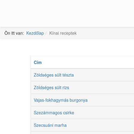
Ön itt van:
Kezdőlap
Kínai receptek
Cím
Zöldséges sült tészta
Zöldséges sült rizs
Vajas-fokhagymás burgonya
Szezámmagos csirke
Szecsuáni marha