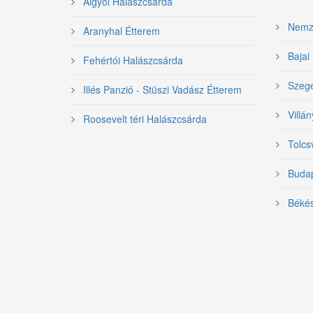
Algyői Halászcsárda
Nemzet
Aranyhal Étterem
Bajai 
Fehértói Halászcsárda
Szeged
Illés Panzió - Stüszi Vadász Étterem
Villán
Roosevelt téri Halászcsárda
Tolcsv
Budape
Békés