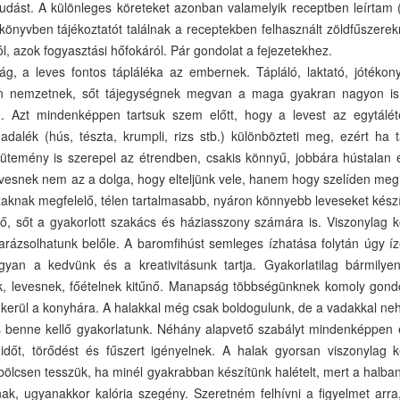
 tudást. A különleges köreteket azonban valamelyik receptben leírtam (p
önyvben tájékoztatót találnak a receptekben felhasznált zöldfűszerek
ól, azok fogyasztási hőfokáról. Pár gondolat a fejezetekhez.
lág, a leves fontos tápláléka az embernek. Tápláló, laktató, jótékon
den nemzetnek, sőt tájegységnek megvan a maga gyakran nagyon i
. Azt mindenképpen tartsuk szem előtt, hogy a levest az egytáléte
dalék (hús, tészta, krumpli, rizs stb.) különbözteti meg, ezért ha 
sütemény is szerepel az étrendben, csakis könnyű, jobbára hústalan 
levesnek nem az a dolga, hogy elteljünk vele, hanem hogy szelíden meg
aknak megfelelő, télen tartalmasabb, nyáron könnyebb leveseket kész
ő, sőt a gyakorlott szakács és háziasszony számára is. Viszonylag k
arázsolhatunk belőle. A baromfihúst semleges ízhatása folytán úgy íz
gyan a kedvünk és a kreativitásunk tartja. Gyakorlatilag bármily
ak, levesnek, főételnek kitűnő. Manapság többségünknek komoly gondo
l kerül a konyhára. A halakkal még csak boldogulunk, de a vadakkal n
s benne kellő gyakorlatunk. Néhány alapvető szabályt mindenképpen
időt, törődést és fűszert igényelnek. A halak gyorsan viszonylag 
 bölcsen tesszük, ha minél gyakrabban készítünk halételt, mert a halba
nnak, ugyanakkor kalória szegény. Szeretném felhívni a figyelmet arr