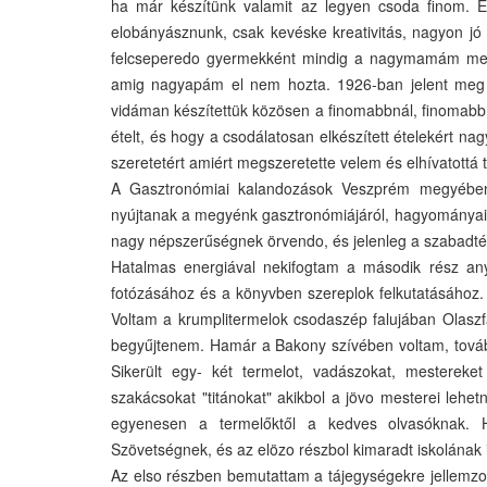
ha már készítünk valamit az legyen csoda finom. Eh
elobányásznunk, csak kevéske kreativitás, nagyon jó h
felcseperedo gyermekként mindig a nagymamám melle
amig nagyapám el nem hozta. 1926-ban jelent meg 
vidáman készítettük közösen a finomabbnál, finomabb
ételt, és hogy a csodálatosan elkészített ételekért n
szeretetért amiért megszeretette velem és elhívatottá t
A Gasztronómiai kalandozások Veszprém megyében c
nyújtanak a megyénk gasztronómiájáról, hagyományairó
nagy népszerűségnek örvendo, és jelenleg a szabadtéri
Hatalmas energiával nekifogtam a második rész any
fotózásához és a könyvben szereplok felkutatásához. 
Voltam a krumplitermelok csodaszép falujában Olaszfal
begyűjtenem. Hamár a Bakony szívében voltam, tovább
Sikerült egy- két termelot, vadászokat, mestereke
szakácsokat "titánokat" akikbol a jövo mesterei lehe
egyenesen a termelőktől a kedves olvasóknak.
Szövetségnek, és az elözo részbol kimaradt iskolának 
Az elso részben bemutattam a tájegységekre jellemzo 