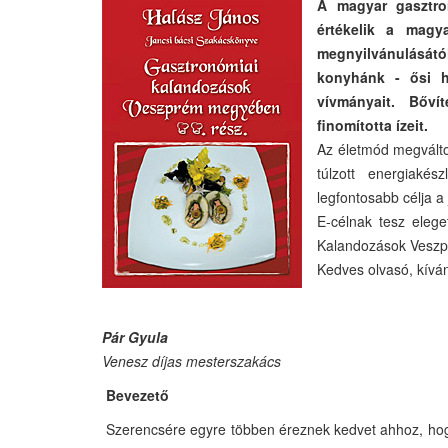
A magyar gasztro
értékelik a magy
megnyilvánulásától
konyhánk - ősi h
vívmányait. Bőví
finomította ízeit.
Az életmód megváltoz
túlzott energiakés
legfontosabb célja a
E-célnak tesz eleg
Kalandozások Veszp
Kedves olvasó, kívá
Pár Gyula
Venesz díjas mesterszakács
Bevezető
Szerencsére egyre többen éreznek kedvet ahhoz, hogy 