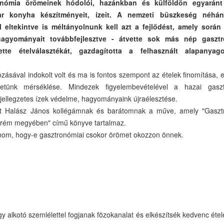
nómia örömeinek hódolói, hazánkban és külföldön egyaránt
ar konyha készítményeit, ízeit. A nemzeti büszkeség néhán
 eltekintve is méltányolnunk kell azt a fejlődést, amely során
agyományait továbbfejlesztve - átvette sok más nép gasztr
tette ételválasztékát, gazdagította a felhasznált alapanyag
ásával indokolt volt és ma is fontos szempont az ételek finomítása, 
zletünk mérséklése. Mindezek figyelembevételével a hazai gasz
 jellegzetes ízek védelme, hagyományaink újraélesztése.
et Halász János kollégámnak és barátomnak a műve, amely "Gaszt
rém megyében" című könyve tartalmaz.
nom, hogy-e gasztronómiai csokor örömet okozzon önnek.
alkotó szemlélettel fogjanak fözokanalat és elkészítsék kedvenc étel