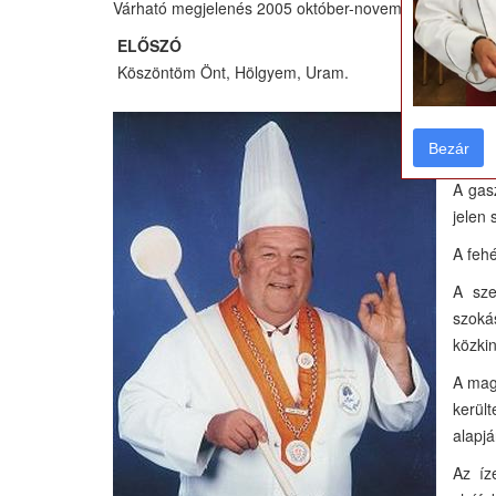
Várható megjelenés 2005 október-november!
ELŐSZÓ
Köszöntöm Önt, Hölgyem, Uram.
Igazán
Bezár
Bezár
oltár
A gas
jelen 
A fehé
A sze
szokás
közki
A mag
kerül
alapjá
Az íz