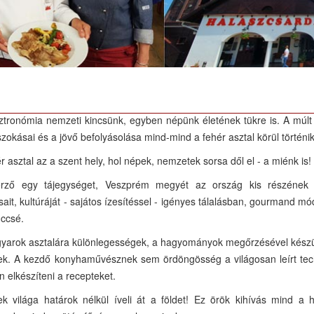
 jól választott, ha kellemesen óhajtja drága idejét eltölteni, hisz a gas
ának szépségével, különös kincseivel ismerkedhet meg.
ztronómia nemzeti kincsünk, egyben népünk életének tükre is. A múlt
szokásai és a jövő befolyásolása mind-mind a fehér asztal körül történik
r asztal az a szent hely, hol népek, nemzetek sorsa dől el - a miénk is!
rző egy tájegységet, Veszprém megyét az ország kis részének 
ait, kultúráját - sajátos ízesítéssel - igényes tálalásban, gourmand mó
nccsé.
yarok asztalára különlegességek, a hagyományok megőrzésével készül
tek. A kezdő konyhaművésznek sem ördöngösség a világosan leírt tec
n elkészíteni a recepteket.
ek világa határok nélkül íveli át a földet! Ez örök kihívás mind a 