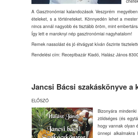
chéfe
A Gasztronómiai kalandozások Veszprém megyében c
ételeket, s a történeteket. Könnyedén lehet a meste
nincs annál nagyobb és tisztább öröm, mint embertárs
Így lett e maroknyi nép gasztronómiai nagyhatalom!
Remek nassolást és jó étvágyat kíván őszinte tisztelett
Rendelési cím: Receptbazár Kiadó, Halász János 8300
Jancsi Bácsi szakáskönyve
a k
ELŐSZÓ
Bizonyára mindenki 
zöldséges (és egytál
hogy vannak olyan é
ünnepi alkalmakra k