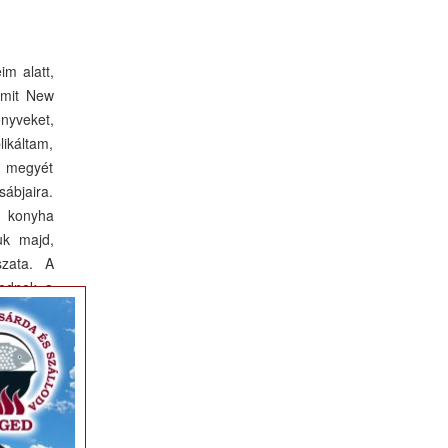
im alatt,
amit New
nyveket,
ikáltam,
m megyét
sábjaira.
i konyha
uk majd,
szata. A
kednek a
×
i, hiszen
sajátos,
 panzió,
 megyére