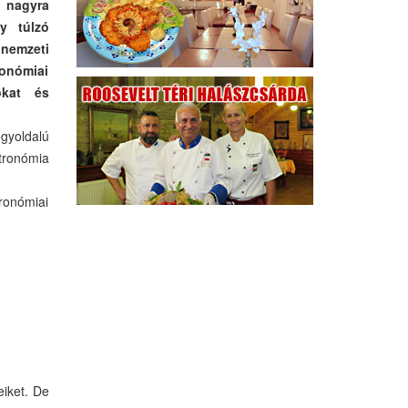
 nagyra
y túlzó
 nemzeti
onómiai
okat és
egyoldalú
tronómia
ronómiai
eiket. De