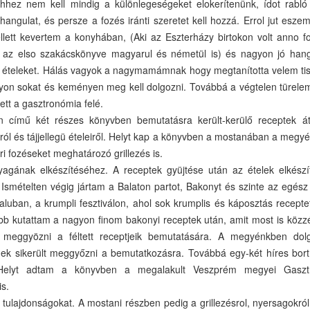
hez nem kell mindig a különlegeségeket elokerítenünk, ídot rabló 
angulat, és persze a fozés iránti szeretet kell hozzá. Errol jut esz
tt kevertem a konyhában, (Aki az Eszterházy birtokon volt anno f
az elso szakácskönyve magyarul és németül is) és nagyon jó hang
 ételeket. Hálás vagyok a nagymamámnak hogy megtanította velem tisz
agyon sokat és keményen meg kell dolgozni. Továbbá a végtelen türele
ett a gasztronómia felé.
ímű két részes könyvben bemutatásra került-kerülő receptek átt
l és tájjellegü ételeiről. Helyt kap a könyvben a mostanában a megy
 fozéseket meghatározó grillezés is.
agának elkészítéséhez. A receptek gyüjtése után az ételek elkészí
Ismételten végig jártam a Balaton partot, Bakonyt és szinte az egés
uban, a krumpli fesztiválon, ahol sok krumplis és káposztás receptet
 kutattam a nagyon finom bakonyi receptek után, amit most is közzé
t meggyözni a féltett receptjeik bemutatására. A megyénkben dolg
tnek sikerült meggyőzni a bemutatkozásra. Továbbá egy-két híres bort
 Helyt adtam a könyvben a megalakult Veszprém megyei Gasztr
is.
tulajdonságokat. A mostani részben pedig a grillezésrol, nyersagokró