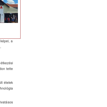
ztronómia
 képei, a
.
étkezési
don tette
t ételek
hnológia
hivatásos