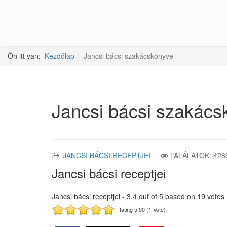
Ön itt van:
Kezdőlap
Jancsi bácsi szakácskönyve
Jancsi bácsi szakács
JANCSI BÁCSI RECEPTJEI
TALÁLATOK: 428
Jancsi bácsi receptjei
Jancsi bácsi receptjei
-
3.4
out of
5
based on
19
votes
Rating 5.00 (1 Vote)