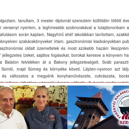
olgoztam, tanultam, 3 mester diplomát szereztem külföldön töltött éve
i versenyt nyertem, a leghíresebb szobrocskával a tulajdononbam 
yafutásom során kaptam. Nagyhírű shéf iskolákban tanítottam, szakkö
bbnyelven szakácskönyveket írtam, gasztronómiai kiadványokban publ
asztronómiai oldalt üzemeltetek és most szükebb hazám Veszpré
 jellegzetes ízeket, sajátos fogásokat, borokat keresve a könyvem ha
 a Balaton felvidéken át a Bakony jellegzeteségeit, Sváb paraszt
 a Somló, majd Sümeg és környéke követi. Lépten-nyomon azt látj
 és változatos a megyénk konyhaművészete, cukrászata, borá
ek jellege, ízhatása városról-városra változik. A borok pedig vete
. A könyvben főként az egyéni vonásokat, különbözőségeket fogjuk látn
l főként azt mutatom be szövegben, képekben, receptekben ami 
iklandozó jellegzetessége. Természetesen sok kitünő étterem,
önyvben.
e örzött receptjeik is szinesitik a könyvem palletáját, amellyek a