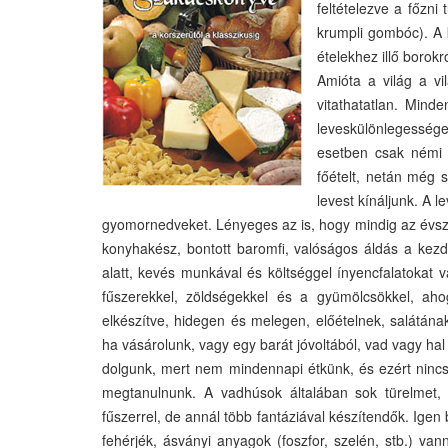
feltételezve a főzni
krumpli gombóc). A k
ételekhez illő borokr
Amióta a világ a vi
vitathatatlan. Min
leveskülönlegessége
esetben csak némi a
főételt, netán még 
levest kínáljunk. A 
gyomornedveket. Lényeges az is, hogy mindig az évsz
konyhakész, bontott baromfi, valóságos áldás a kezd
alatt, kevés munkával és költséggel ínyencfalatokat v
fűszerekkel, zöldségekkel és a gyümölcsökkel, aho
elkészítve, hidegen és melegen, előételnek, salátán
ha vásárolunk, vagy egy barát jóvoltából, vad vagy ha
dolgunk, mert nem mindennapi étkünk, és ezért ninc
megtanulnunk. A vadhúsok általában sok türelmet, 
fűszerrel, de annál több fantáziával készítendők. Igen
fehérjék, ásványi anyagok (foszfor, szelén, stb.) va