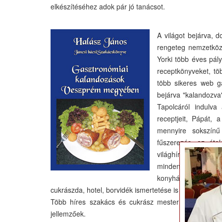
elkészítéséhez adok pár jó tanácsot.
A világot bejárva, d
rengeteg nemzetköz
Yorki több éves pál
receptkönyveket, tö
több sikeres web g
bejárva "kalandozva"
Tapolcáról indulva
receptjeit, Pápát,
mennyire sokszínű
fűszerezés, az étel
világhírű társaikkal
minden településbő
konyhájának ínycs
cukrászda, hotel, borvidék ismertetése is szerepel a k
Több híres szakács és cukrász mester kollégám féltv
jellemzőek.