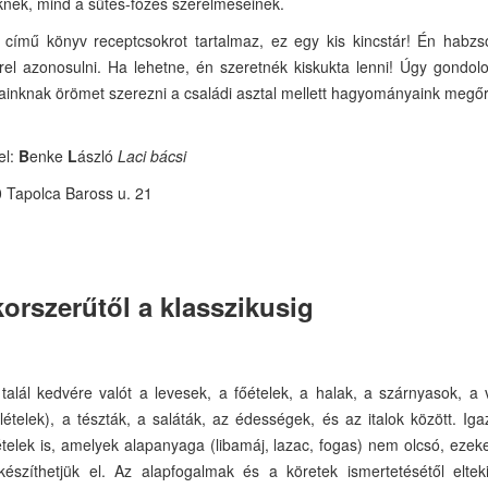
knek, mind a sütés-főzés szerelmeseinek.
ímű könyv receptcsokrot tartalmaz, ez egy kis kincstár! Én habzs
rrel azonosulni. Ha lehetne, én szeretnék kiskukta lenni! Úgy gondo
ainknak örömet szerezni a családi asztal mellett hagyományaink megő
el:
B
enke
L
ászló
Laci bácsi
 Tapolca Baross u. 21
orszerűtől a klasszikusig
talál kedvére valót a levesek, a főételek, a halak, a szárnyasok, a
ételek), a tészták, a saláták, az édességek, és az italok között. Ig
telek is, amelyek alapanyaga (libamáj, lazac, fogas) nem olcsó, ezek
észíthetjük el. Az alapfogalmak és a köretek ismertetésétől elteki