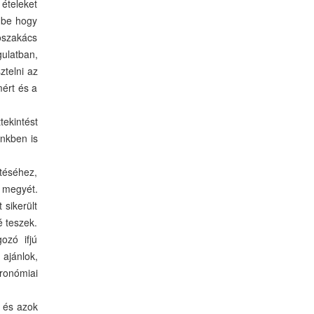
ételeket
embe hogy
oszakács
ulatban,
telni az
mért és a
ekintést
énkben is
téséhez,
z megyét.
 sikerült
 teszek.
ozó ifjú
 ajánlok,
onómiai
l és azok