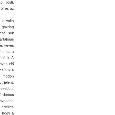
l. rösti,
ről és az
y mivolta
s gazdag
ltől sok
tartalmas
és kevés
indítsa a
ítsünk. A
evés idő
esítjük a
en módon
t jelent,
ehezebb a
 érdemes
kevesebb
n értékes
a, hogy a