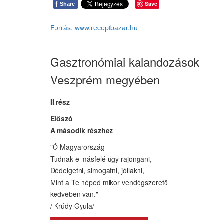
f
Save
Share
Forrás: www.receptbazar.hu
Gasztronómiai kalandozások
Veszprém megyében
II.rész
Előszó
A második részhez
"Ó Magyarország
Tudnak-e másfelé úgy rajongani,
Dédelgetni, simogatni, jóllakni,
Mint a Te néped mikor vendégszerető
kedvében van."
/ Krúdy Gyula/