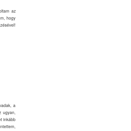
oltam az
lom, hogy
rzésével!
 vadak, a
az ugyan,
et inkább
ntettem,