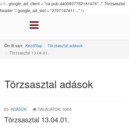
< !-- google_ad_client = "ca-pub-4400937752181474"; /* Törzsasztal
header */ google_ad_slot = "2797147411..." />
Ön itt van:
Kezdőlap
Törzsasztal adások
Törzsasztal 13.04.01.
Törzsasztal adások
ADÁSOK
TALÁLATOK: 3305
Törzsasztal 13.04.01.