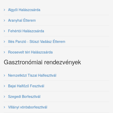
Algyői Halászcsárda
Aranyhal Étterem
Fehértói Halászcsárda
Illés Panzió - Stüszi Vadász Étterem
Roosevelt téri Halászcsárda
Gasztronómiai rendezvények
Nemzetközi Tiszai Halfesztivál
Bajai Halfőző Fesztivál
Szegedi Borfesztivál
Villányi vörösborfesztivál