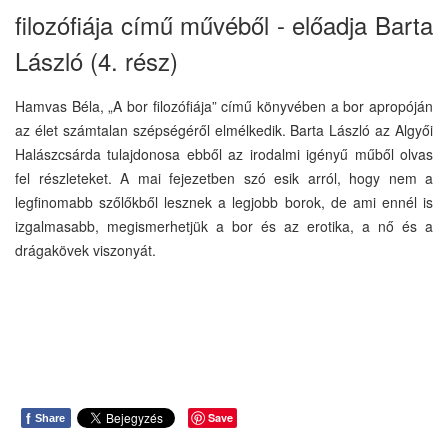
filozófiája című művéből - előadja Barta
László (4. rész)
Hamvas Béla, „A bor filozófiája” című könyvében a bor apropóján
az élet számtalan szépségéről elmélkedik. Barta László az Algyői
Halászcsárda tulajdonosa ebből az irodalmi igényű műből olvas
fel részleteket. A mai fejezetben szó esik arról, hogy nem a
legfinomabb szőlőkből lesznek a legjobb borok, de ami ennél is
izgalmasabb, megismerhetjük a bor és az erotika, a nő és a
drágakövek viszonyát.
f
Save
Share