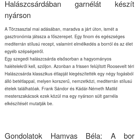
Halászcsárdában garnélát készít
nyárson
A Törzsasztal mai adásában, maradva a járt úton, ismét a
gasztronómia játssza a főszerepet. Egy finom és egészséges
mediterrán stílusú recept, valamint elmélkedés a borról és az élet
egyéb szépségeiről.
Egy szegedi halászcsárda elsősorban a hagyományos
halételekről kell, szóljon. Azonban a frissen felújított Roosevelt téri
Halászcsárda klasszikus étlapját kiegészítették egy négy fogásból
álló betétlappal, melyen korszerű, nemzetközi, mediterrán stílusú
ételek találhatóak. Frank Sándor és Kádár-Németh Matild
mesterszakácsok ezek közül ma egy nyárson sült garnéla
elkészítését mutatják be.
Gondolatok Hamvas Béla: A bor