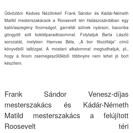
Üdvözlöm Kedves Nézőinket! Frank Sándor és Kádár-Németh
Matild mesterszakácsok a Roosevelt téri Halászcsárdában egy
kalóriaszegény finomságot, garnélát sütnek nyárson, baconba
göngyölt sült koktélparadicsommal. Folytatjuk Barta László
sorozatát, melyben Hamvas Béla, „A bor filozófiája” című
könyvéből tallózgat. A mostani alkalommal megtudhatjuk, pl.,
hogy a finom csemegeszőlőkből többnyire nem lehet jó bort
készíteni.
Frank Sándor Venesz-díjas
mesterszakács és Kádár-Németh
Matild mesterszakács a felújított
Roosevelt téri