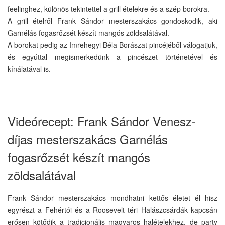
feelinghez, különös tekintettel a grill ételekre és a szép borokra.
A grill ételről Frank Sándor mesterszakács gondoskodik, aki
Garnélás fogasrőzsét készít mangós zöldsalátával.
A borokat pedig az Imrehegyi Béla Borászat pincéjéből válogatjuk,
és egyúttal megismerkedünk a pincészet történetével és
kínálatával is.
Videórecept: Frank Sándor Venesz-
díjas mesterszakács Garnélás
fogasrőzsét készít mangós
zöldsalátával
Frank Sándor mesterszakács mondhatni kettős életet él hisz
egyrészt a Fehértói és a Roosevelt téri Halászcsárdák kapcsán
erősen kötődik a tradicionális magyaros halételekhez, de party