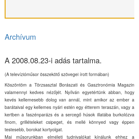
Archívum
A 2008.08.23-i adás tartalma.
(A televízióműsor összekötő szövegei írott formában)
Köszöntöm a Törzsasztal Borászati és Gasztronómia Magazin
valamennyi kedves nézőjét. Nyílván egyetértünk abban, hogy
kevés kellemesebb dolog van annál, mint amikor az ember a
barátaival egy kellemes nyári estén egy étterem teraszán, vagy a
kertben a faszénparázs és a sercegő húsok illatába burkolózva
finom, grillételeket csipeget, és mellé könnyed vagy éppen
testesebb, borokat kortyolgat.
Mai műsorunkban elméleti tudnivalókat kínálunk ehhez a