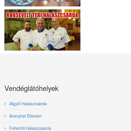
Vendéglátóhelyek
Algyői Halászcsárda
Aranyhal Étterem
Fehértói Halászcsárda