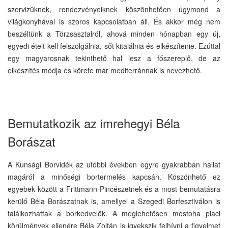
szervizüknek, rendezvényeiknek köszönhetően úgymond a
világkonyhával is szoros kapcsolatban áll. És akkor még nem
beszéltünk a Törzsasztalról, ahová minden hónapban egy új,
egyedi ételt kell felszolgálnia, sőt kitalálnia és elkészítenie. Ezúttal
egy magyarosnak tekinthető hal lesz a főszereplő, de az
elkészítés módja és körete már mediterránnak is nevezhető.
Bemutatkozik az imrehegyi Béla
Borászat
A Kunsági Borvidék az utóbbi években egyre gyakrabban hallat
magáról a minőségi bortermelés kapcsán. Köszönhető ez
egyebek között a Frittmann Pincészetnek és a most bemutatásra
kerülő Béla Borászatnak is, amellyel a Szegedi Borfesztiválon is
találkozhattak a borkedvelők. A meglehetősen mostoha piaci
körülmények ellenére Béla Zoltán is igyekszik felhívni a figyelmet