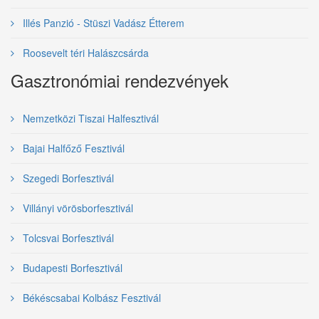
Illés Panzió - Stüszi Vadász Étterem
Roosevelt téri Halászcsárda
Gasztronómiai rendezvények
Nemzetközi Tiszai Halfesztivál
Bajai Halfőző Fesztivál
Szegedi Borfesztivál
Villányi vörösborfesztivál
Tolcsvai Borfesztivál
Budapesti Borfesztivál
Békéscsabai Kolbász Fesztivál