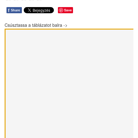
f
Save
Share
Csúsztassa a táblázatot balra ->