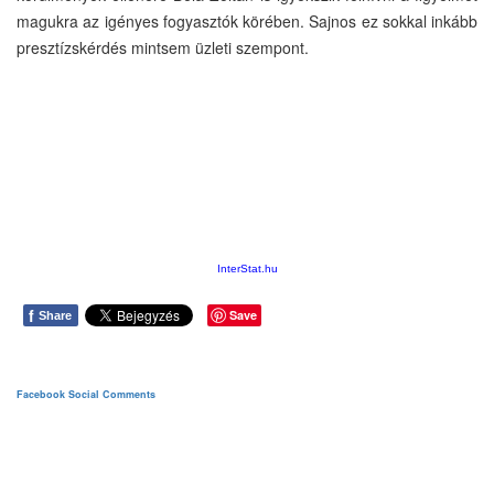
magukra az igényes fogyasztók körében. Sajnos ez sokkal inkább
presztízskérdés mintsem üzleti szempont.
InterStat.hu
f
Save
Share
Facebook Social Comments