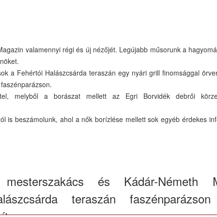
Magazin valamennyi régi és új nézőjét. Legújabb műsorunk a hagyom
Önöket.
 a Fehértói Halászcsárda teraszán egy nyári grill finomsággal örven
 faszénparázson.
ttel, melyből a borászat mellett az Egri Borvidék debrői körze
ól is beszámolunk, ahol a nők borízlése mellett sok egyéb érdekes in
 mesterszakács és Kádár-Németh Ma
ászcsárda teraszán faszénparázson
ít.