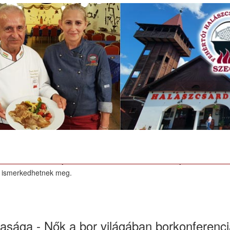
kikapcsolódási forma, hisz a szabadban, grillen sült ételek, jó borok,
az idő. Frank Sándor és Kádár-Németh Matild mesterszakácsok a 
l pedig, aminek az elkészítését bemutatják, a faszénparázson sült ro
rsányi Pincészet
ómiai eseménye a Szegedi Borfesztivál. A májusi rendezvényen számt
készítettünk riportot.
ámító, de már jelentős múlttal rendelkező Varsányi Pincészettel,
al ismerkedhetnek meg.
sasága - Nők a bor világában borkonferenc