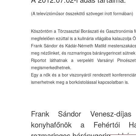
(A televízióműsor összekötő szövegei írott formában)
Köszöntöm a Törzsasztal Borászati és Gasztronómia 
megfelelően ezúttal is a kulinária világába kalauzolja 
Frank Sándor és Kádár-Németh Matild mesterszakácsok
meg nézőinket, és rozmaringos báránygerincet sütnek
Riportot láthatnak a verpeléti Varsányi Pincésze
megismerkedhetnek.
Egy a nők és a bor viszonyáról rendezett konferenciár
ismerhetnek meg a borkóstolással kapcsolatban is.
Frank Sándor Venesz-díjas
konyhafőnök a Fehértói Hal
rozmaringos báránygerincet kész