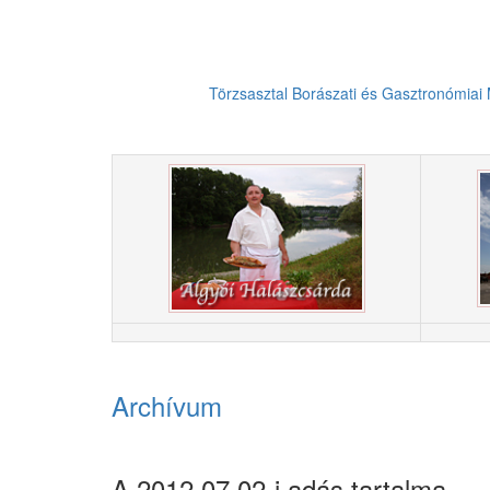
Törzsasztal Borászati és Gasztronómiai
Archívum
A 2012.07.02-i adás tartalma.