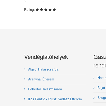
Rating:
Vendéglátóhelyek
Gasz
rend
Algyői Halászcsárda
Nemzet
Aranyhal Étterem
Bajai 
Fehértói Halászcsárda
Szeged
Illés Panzió - Stüszi Vadász Étterem