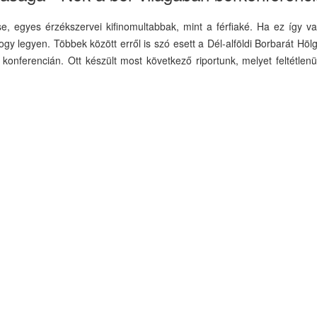
 egyes érzékszervei kifinomultabbak, mint a férfiaké. Ha ez így va
ogy legyen. Többek között erről is szó esett a Dél-alföldi Borbarát Hölg
onferencián. Ott készült most következő riportunk, melyet feltétlenü