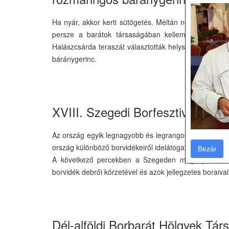
Ha nyár, akkor kerti sütögetés. Méltán népszerű ez a 
persze a barátok társaságában kellemesen telik 
Halászcsárda teraszát választották helyszínül. Az éte
báránygerinc.
XVIII. Szegedi Borfesztivál - Va
Az ország egyik legnagyobb és legrangosabb gasztron
ország különböző borvidékeiről idelátogató borászattal 
Bezár
Bezár
A következő percekben a Szegeden még újoncnak sz
borvidék debrői körzetével és azok jellegzetes boraiv
Dél-alföldi Borbarát Hölgyek Tár