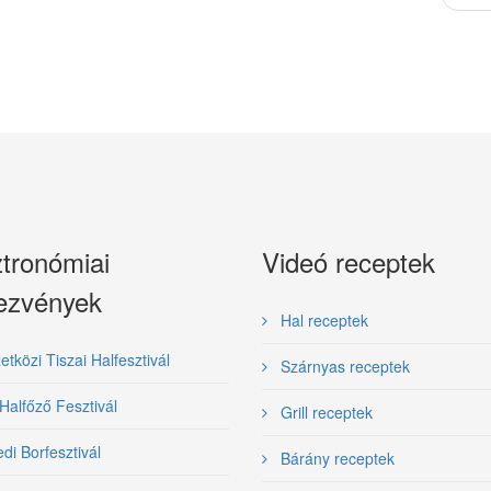
tronómiai
Videó receptek
ezvények
Hal receptek
közi Tiszai Halfesztivál
Szárnyas receptek
Halfőző Fesztivál
Grill receptek
i Borfesztivál
Bárány receptek