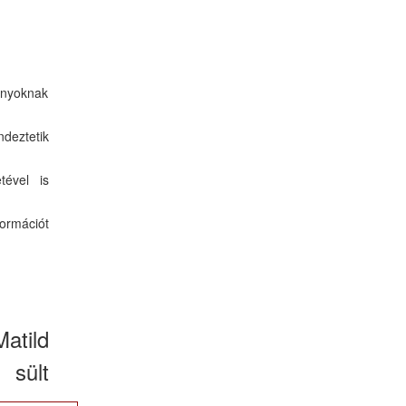
ányoknak
deztetik
tével is
formációt
tild
 sült