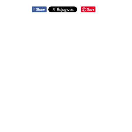
f
Save
Share