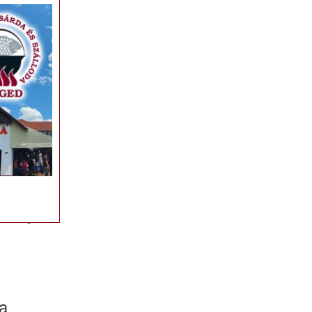
×
 sörök és
Fehértói
zmaringos
alan, az
 az Egri
ia