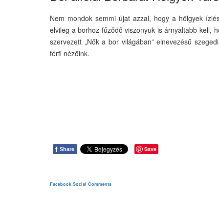
Nem mondok semmi újat azzal, hogy a hölgyek ízlése,
elvileg a borhoz fűződő viszonyuk is árnyaltabb kell, h
szervezett „Nők a bor világában” elnevezésű szegedi k
férfi nézőink.
f
Save
Share
Facebook Social Comments