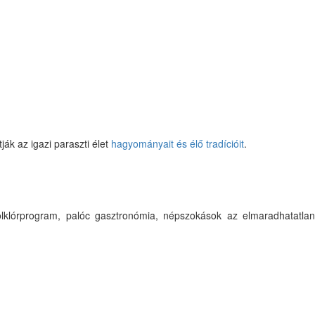
ák az igazi paraszti élet
hagyományait és élő tradícióit
.
lklórprogram, palóc gasztronómia, népszokások az elmaradhatatlan