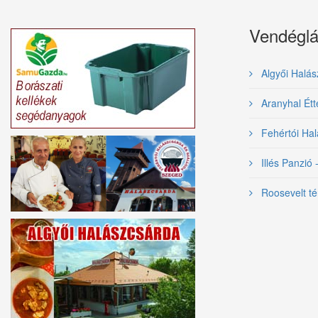
Vendéglá
Algyői Halás
Aranyhal Ét
Fehértói Hal
Illés Panzió 
Roosevelt té