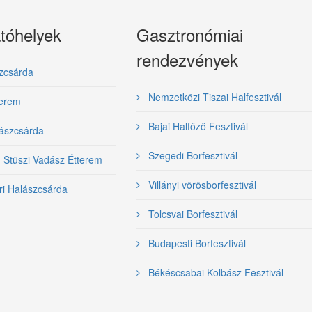
tóhelyek
Gasztronómiai
rendezvények
zcsárda
Nemzetközi Tiszai Halfesztivál
terem
Bajai Halfőző Fesztivál
ászcsárda
Szegedi Borfesztivál
- Stüszi Vadász Étterem
Villányi vörösborfesztivál
ri Halászcsárda
Tolcsvai Borfesztivál
Budapesti Borfesztivál
Békéscsabai Kolbász Fesztivál