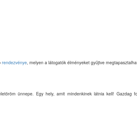
b
rendezvénye
, melyen a látogatók élményeket gyűjtve megtapasztalhatj
etöröm ünnepe. Egy hely, amit mindenkinek látnia kell! Gazdag fo