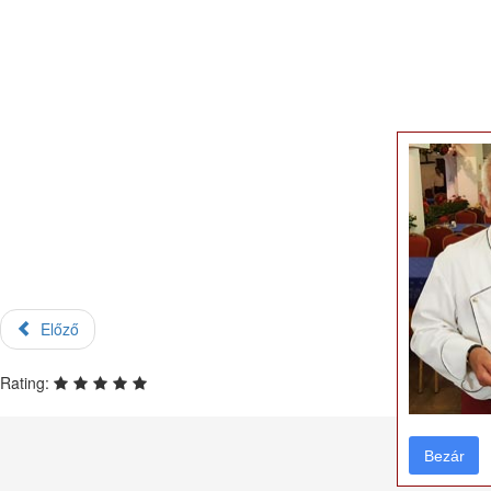
Előző
Rating:
Bezár
Bezár