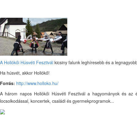
A Hollókői Húsvéti Fesztivál
kicsiny falunk leghíresebb és a legnagyob
Ha húsvét, akkor Hollókő!
Forrás:
http://www.holloko.hu/
A három napos Hollókői Húsvéti Fesztivál a hagyományok és az él
locsolkodással, koncertek, családi és gyermekprogramok...