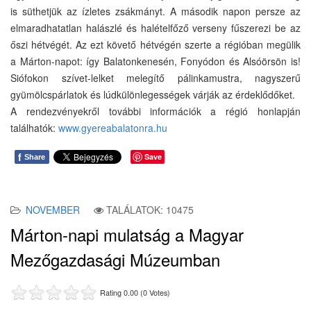
is süthetjük az ízletes zsákmányt. A második napon persze az
elmaradhatatlan halászlé és halételfőző verseny fűszerezi be az
őszi hétvégét. Az ezt követő hétvégén szerte a régióban megülik
a Márton-napot: így Balatonkenesén, Fonyódon és Alsóörsön is!
Siófokon szívet-lelket melegítő pálinkamustra, nagyszerű
gyümölcspárlatok és lúdkülönlegességek várják az érdeklődőket.
A rendezvényekről további információk a régió honlapján
találhatók:
www.gyereabalatonra.hu
f
Save
Share
NOVEMBER
TALÁLATOK: 10475
Márton-napi mulatság a Magyar
Mezőgazdasági Múzeumban
Rating 0.00 (0 Votes)