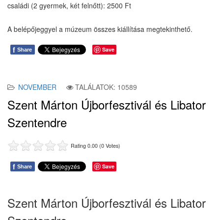
családi (2 gyermek, két felnőtt): 2500 Ft
A belépőjeggyel a múzeum összes kiállítása megtekinthető.
f
Save
Share
NOVEMBER
TALÁLATOK: 10589
Szent Márton Újborfesztivál és Libator
Szentendre
Rating 0.00 (0 Votes)
f
Save
Share
Szent Márton Újborfesztivál és Libator