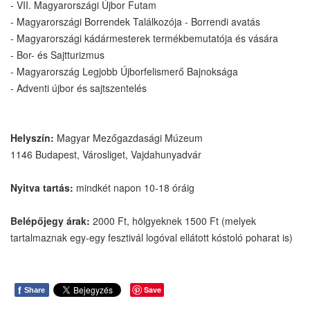
- VII. Magyarországi Újbor Futam
- Magyarországi Borrendek Találkozója - Borrendi avatás
- Magyarországi kádármesterek termékbemutatója és vására
- Bor- és Sajtturizmus
- Magyarország Legjobb Újborfelismerő Bajnoksága
- Adventi újbor és sajtszentelés
Helyszín:
Magyar Mezőgazdasági Múzeum
1146 Budapest, Városliget, Vajdahunyadvár
Nyitva tartás:
mindkét napon 10-18 óráig
Belépőjegy árak:
2000 Ft, hölgyeknek 1500 Ft (melyek
tartalmaznak egy-egy fesztivál logóval ellátott kóstoló poharat is)
f
Save
Share