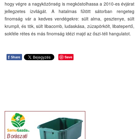
hogy végre a nagyközönség is megkóstolhassa a 2010-es évjárat
jellegzetes ízvilágát. A hatalmas fűtött sátorban rengeteg
finomság vár a kedves vendégekre: sült alma, gesztenye, sült
krumpli, és tök, sült libacomb, ludaskása, zúzapörkölt, libatepertő,
sokféle rétes és más finomság idézi majd az őszi-téli hangulatot.
f
Save
Share