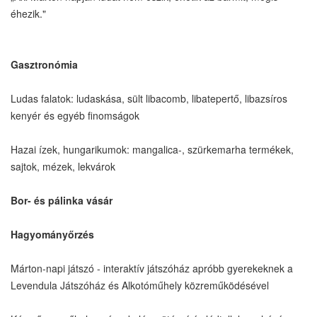
éhezik."
Gasztronómia
Ludas falatok: ludaskása, sült libacomb, libatepertő, libazsíros
kenyér és egyéb finomságok
Hazai ízek, hungarikumok: mangalica-, szürkemarha termékek,
sajtok, mézek, lekvárok
Bor- és pálinka vásár
Hagyományőrzés
Márton-napi játszó - interaktív játszóház apróbb gyerekeknek a
Levendula Játszóház és Alkotóműhely közreműködésével