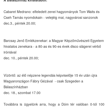
Cabaret Medrano: elfeledett zenei hagyományok Tom Waits és
Cseh Tamás nyomdokain - velejéig mai, nagyvárosi sanzonok
dec.3., péntek 20.00;
Barcsay Jenő Emlékzenekar: a Magyar Képzőművészeti Egyetem
hivatalos zenekara - a 80-as és 90-es évek disco slágerei vérbő
iróniával
dec. 10., péntek 20.00;
Vízöntő: az élő népzene legendás képviselője 15 év után újra
Magyarországon Fábry Gézával - csak Szegeden a
Bálaszínházban
dec. 18., szombat 17.00
Továbbra is ügyelünk arra, hogy a Dóm tér valóban 0-tól 100