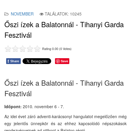
NOVEMBER
TALÁLATOK: 10245
Őszi ízek a Balatonnál - Tihanyi Garda
Fesztivál
Rating 0.00 (0 Votes)
f
Save
Share
Őszi ízek a Balatonnál - Tihanyi Garda
Fesztivál
Időpont:
2010. november 6 - 7.
Az idei évet záró adventi-karácsonyi hangulatot megelőzően még
egy jelentős ünnepkör és az ehhez kapcsolódó népszokások
rendezvényeinek ad otthont a Balaton régió.