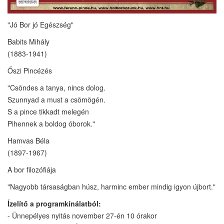
"Jó Bor jó Egészség"
Babits Mihály
(1883-1941)
Őszi Pincézés
"Csöndes a tanya, nincs dolog.
Szunnyad a must a csömögén.
S a pince tikkadt melegén
Pihennek a boldog óborok."
Hamvas Béla
(1897-1967)
A bor filozófiája
"Nagyobb társaságban húsz, harminc ember mindig igyon újbort."
Ízelítő a programkínálatból:
- Ünnepélyes nyitás november 27-én 10 órakor