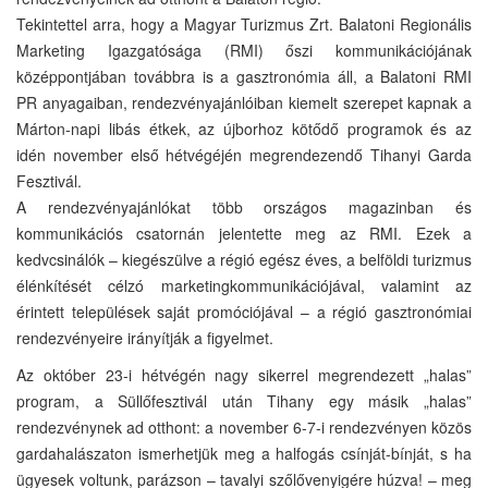
Tekintettel arra, hogy a Magyar Turizmus Zrt. Balatoni Regionális
Marketing Igazgatósága (RMI) őszi kommunikációjának
középpontjában továbbra is a gasztronómia áll, a Balatoni RMI
PR anyagaiban, rendezvényajánlóiban kiemelt szerepet kapnak a
Márton-napi libás étkek, az újborhoz kötődő programok és az
idén november első hétvégéjén megrendezendő Tihanyi Garda
Fesztivál.
A rendezvényajánlókat több országos magazinban és
kommunikációs csatornán jelentette meg az RMI. Ezek a
kedvcsinálók – kiegészülve a régió egész éves, a belföldi turizmus
élénkítését célzó marketingkommunikációjával, valamint az
érintett települések saját promóciójával – a régió gasztronómiai
rendezvényeire irányítják a figyelmet.
Az október 23-i hétvégén nagy sikerrel megrendezett „halas”
program, a Süllőfesztivál után Tihany egy másik „halas”
rendezvénynek ad otthont: a november 6-7-i rendezvényen közös
gardahalászaton ismerhetjük meg a halfogás csínját-bínját, s ha
ügyesek voltunk, parázson – tavalyi szőlővenyigére húzva! – meg