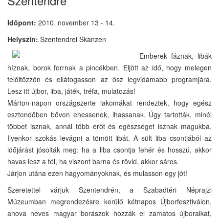
Szentendre
Időpont:
2010. november 13 - 14.
Helyszín:
Szentendrei Skanzen
Emberek fáznak, libák
híznak, borok forrnak a pincékben. Eljött az idő, hogy melegen
felöltözzön és ellátogasson az ősz legvidámabb programjára.
Lesz itt újbor, liba, játék, tréfa, mulatozás!
Márton-napon országszerte lakomákat rendeztek, hogy egész
esztendőben bőven ehessenek, ihassanak. Úgy tartották, minél
többet isznak, annál több erőt és egészséget isznak magukba.
Ilyenkor szokás levágni a tömött libát. A sült liba csontjából az
időjárást jósolták meg: ha a liba csontja fehér és hosszú, akkor
havas lesz a tél, ha viszont barna és rövid, akkor sáros.
Járjon utána ezen hagyományoknak, és mulasson egy jót!
Szeretettel várjuk Szentendrén, a Szabadtéri Néprajzi
Múzeumban megrendezésre kerülő kétnapos Újborfesztiválon,
ahova neves magyar borászok hozzák el zamatos újboraikat,