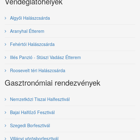
Vendéglátóhelyek
Algyői Halászcsárda
Aranyhal Étterem
Fehértói Halászcsárda
Illés Panzió - Stüszi Vadász Étterem
Roosevelt téri Halászcsárda
Gasztronómiai rendezvények
Nemzetközi Tiszai Halfesztivál
Bajai Halfőző Fesztivál
Szegedi Borfesztivál
Villányi vörösborfesztivál