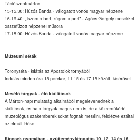
Tápiószentmárton
15-15.30: Húzós Banda - válogatott vonós magyar népzene
16-16.40: „Iszom a bort, rúgom a port" - Agócs Gergely mesékkel
összefűzött népzenei műsora
17-18.00: Húzós Banda - válogatott vonós magyar népzene
Múzeumi séták
Toronyséta - kilátás az Apostolok tornyából
Indulás minden óra 15 perckor, 11.15 és 17.15 között, kísérővel.
Mesélő tárgyak - élő kiállítások
A Márton-napi mulatság alkalmából megelevenednek a
kiállítások, és ha a tárgyak maguk nem is, de a közreműködő
muzeológus szakemberek sokat fognak mesélni, felidézve ezáltal
az elmúlt időket.
Kincsek nyomában - gyűjteménylátogatás 10, 12, 14 és 16