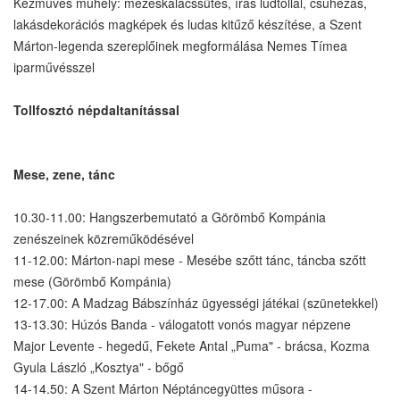
Kézműves műhely: mézeskalácssütés, írás lúdtollal, csuhézás,
lakásdekorációs magképek és ludas kitűző készítése, a Szent
Márton-legenda szereplőinek megformálása Nemes Tímea
iparművésszel
Tollfosztó népdaltanítással
Mese, zene, tánc
10.30-11.00: Hangszerbemutató a Görömbő Kompánia
zenészeinek közreműködésével
11-12.00: Márton-napi mese - Mesébe szőtt tánc, táncba szőtt
mese (Görömbő Kompánia)
12-17.00: A Madzag Bábszínház ügyességi játékai (szünetekkel)
13-13.30: Húzós Banda - válogatott vonós magyar népzene
Major Levente - hegedű, Fekete Antal „Puma" - brácsa, Kozma
Gyula László „Kosztya" - bőgő
14-14.50: A Szent Márton Néptáncegyüttes műsora -