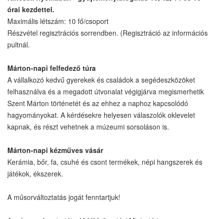
órai kezdettel.
Maximális létszám: 10 fő/csoport
Részvétel regisztrációs sorrendben. (Regisztráció az információs
pultnál.
Márton-napi felfedező túra
A vállalkozó kedvű gyerekek és családok a segédeszközöket
felhasználva és a megadott útvonalat végigjárva megismerhetik
Szent Márton történetét és az ehhez a naphoz kapcsolódó
hagyományokat. A kérdésekre helyesen válaszolók oklevelet
kapnak, és részt vehetnek a múzeumi sorsoláson is.
Márton-napi kézműves vásár
Kerámia, bőr, fa, csuhé és csont termékek, népi hangszerek és
játékok, ékszerek.
A műsorváltoztatás jogát fenntartjuk!