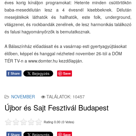
éves korig kínáljon programokat: Hetente minden csütörtökön
baba-mesedélután lesz a 4 évesnél kisebbeknek. Délután
mesejátékok láthatók és hallhatók, este folk, underground,
világzenei, és rockbandák zenélnek, de lesz harmonikás találkozó
és falusi hagyományőrzők is bemutatkoznak.
A Bálaszínház előadásait és a vasárnap esti gyertyagyújtásokat
élőben, képpel és hanggal nézheted november 26-tól a DÓM
TÉR TV-n a www.domter.hu kezdőlapján.
f
Save
Share
NOVEMBER
TALÁLATOK: 10457
Újbor és Sajt Fesztivál Budapest
Rating 0.00 (0 Votes)
f
Save
Share