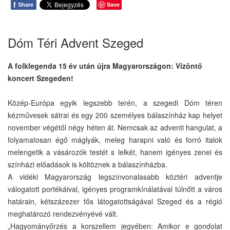
f
Save
Share
Dóm Téri Advent Szeged
A folklegenda 15 év után újra Magyarországon: Vízöntő
koncert Szegeden!
Közép-Európa egyik legszebb terén, a szegedi Dóm téren
kézművesek sátrai és egy 200 személyes bálaszínház kap helyet
november végétől négy héten át. Nemcsak az adventi hangulat, a
folyamatosan égő máglyák, meleg harapni való és forró italok
melengetik a vásározók testét s lelkét, hanem igényes zenei és
színházi előadások is költöznek a bálaszínházba.
A vidéki Magyarország legszínvonalasabb köztéri adventje
válogatott portékáival, igényes programkínálatával túlnőtt a város
határain, kétszázezer fős látogatottságával Szeged és a régió
meghatározó rendezvényévé vált.
„Hagyományőrzés a korszellem jegyében: Amikor e gondolat