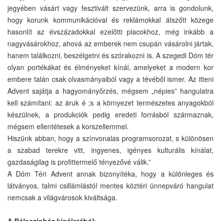
jegyében vásárt vagy fesztivált szervezünk, arra is gondolunk,
hogy korunk kommunikációval és reklámokkal átszőtt közege
hasonlít az évszázadokkal ezelőtti piacokhoz, még inkább a
nagyvásárokhoz, ahová az emberek nem csupán vásárolni jártak,
hanem találkozni, beszélgetni és szórakozni is. A szegedi Dóm tér
olyan portékákat és élményeket kínál, amelyeket a modern kor
embere talán csak olvasmányaiból vagy a tévéből ismer. Az itteni
Advent sajátja a hagyományőrzés, mégsem „népies” hangulatra
kell számítani: az áruk é ;s a környezet természetes anyagokból
készülnek, a produkciók pedig eredeti forrásból származnak,
mégsem ellentétesek a korszellemmel.
Hiszünk abban, hogy a színvonalas programsorozat, s különösen
a szabad terekre vitt, ingyenes, igényes kulturális kínálat,
gazdaságilag is profittermelő tényezővé válik.”
A Dóm Téri Advent annak bizonyítéka, hogy a különleges és
látványos, talmi csillámlástól mentes köztéri ünnepváró hangulat
nemcsak a világvárosok kiváltsága.
A Bálaszínház kínálatából: