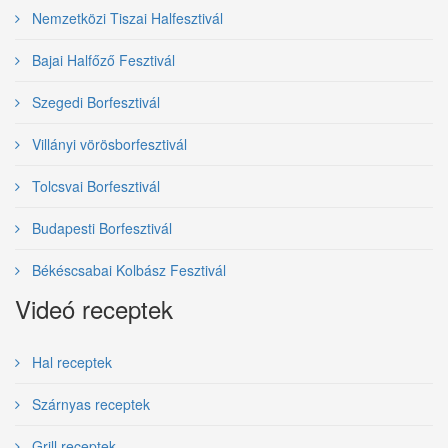
Nemzetközi Tiszai Halfesztivál
Bajai Halfőző Fesztivál
Szegedi Borfesztivál
Villányi vörösborfesztivál
Tolcsvai Borfesztivál
Budapesti Borfesztivál
Békéscsabai Kolbász Fesztivál
Videó receptek
Hal receptek
Szárnyas receptek
Grill receptek