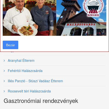
Vendéglátóhelyek
Bezár
Bezár
Algyői Halászcsárda
Aranyhal Étterem
Fehértói Halászcsárda
Illés Panzió - Stüszi Vadász Étterem
Roosevelt téri Halászcsárda
Gasztronómiai rendezvények