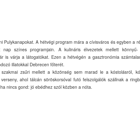
Pulykanapokat. A hétvégi program mára a cívisváros és egyben a régi
t nap színes programjain. A kulináris élvezetek mellett könnyű-
is várja a látogatókat. Ezen a hétvégén a gasztronómia számtalan 
dozó illatokkal Debrecen főterét.
zakmai zsűri mellett a közönség sem marad le a kóstolásról, kóst
 verseny, ahol tálcán söröskorsóval futó felszolgálók szállnak a rin
ha nincs gond: jó ebédhez szól közben a nóta.