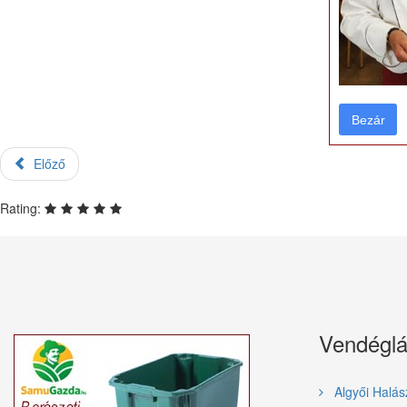
Bezár
Bezár
Előző
Rating:
Vendéglá
Algyői Halás