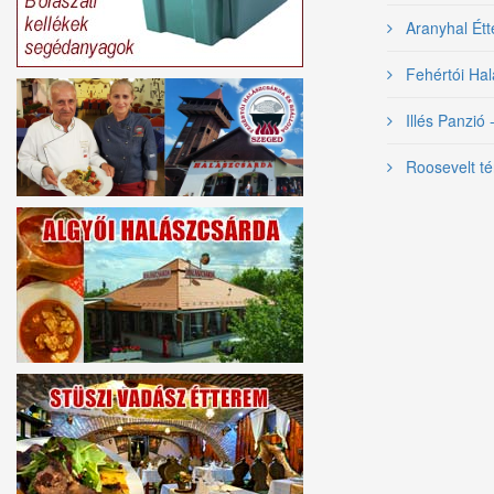
Aranyhal Ét
Fehértói Hal
Illés Panzió 
Roosevelt té