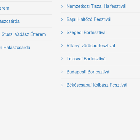
Nemzetközi Tiszai Halfesztivál
terem
Bajai Halfőző Fesztivál
ászcsárda
Szegedi Borfesztivál
- Stüszi Vadász Étterem
Villányi vörösborfesztivál
ri Halászcsárda
Tolcsvai Borfesztivál
Budapesti Borfesztivál
Békéscsabai Kolbász Fesztivál