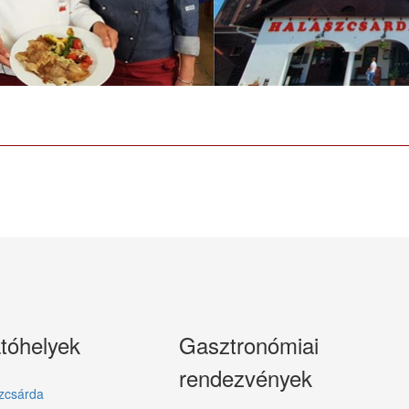
tóhelyek
Gasztronómiai
rendezvények
zcsárda