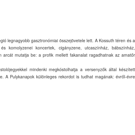
ó legnagyobb gasztronómiai összejövetele lett. A Kossuth téren és a
 és komolyzenei koncertek, cigányzene, utcaszínház, bábszínház,
arcát mutatja be: a profik mellett fakanalat ragadhatnak az amatőr
olójegyekkel mindenki megkóstolhatja a versenyzők által készített
gbe. A Pulykanapok különleges rekordot is tudhat magának: évről-évre