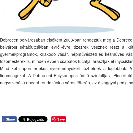
Debrecen belvárosában elsőként 2003-ban rendeztük meg a Debreceni 
belvárosi sétálóutcákban évről-évre tízezrek vesznek részt a ké
gyermekprogramok, kirakodó vásár, népművészeti és kézműves vásár 
főzőmesterek is, minden évben csapatok tucatjai árasztják el ínycsiklan
Mind két napon értékes nyereményekért főzhetnek a legjobbak. A s
finomságokat. A Debreceni Pulykanapok üdítő színfoltja a Pincérfutó
nagyszabású ebédet rendezünk a város főterén, az étvággyal pedig so
f
Save
Share