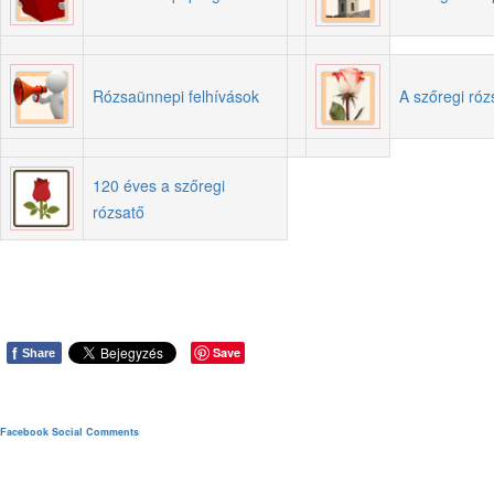
Rózsaünnepi felhívások
A szőregi róz
120 éves a szőregi
rózsatő
f
Save
Share
Facebook Social Comments