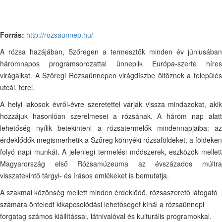
Forrás:
http://rozsaunnep.hu/
A rózsa hazájában, Szőregen a termesztők minden év júniusában
háromnapos programsorozattal ünneplik Európa-szerte híres
virágaikat. A Szőregi Rózsaünnepen virágdíszbe öltöznek a település
utcái, terei.
A helyi lakosok évről-évre szeretettel várják vissza mindazokat, akik
hozzájuk hasonlóan szerelmesei a rózsának. A három nap alatt
lehetőség nyílik betekinteni a rózsatermelők mindennapjaiba: az
érdeklődők megismerhetik a Szőreg környéki rózsaföldeket, a földeken
folyó napi munkát. A jelenlegi termelési módszerek, eszközök mellett
Magyarország első Rózsamúzeuma az évszázados múltra
visszatekintő tárgyi- és írásos emlékeket is bemutatja.
A szakmai közönség mellett minden érdeklődő, rózsaszerető látogató
számára önfeledt kikapcsolódási lehetőséget kínál a rózsaünnepi
forgatag számos kiállítással, látnivalóval és kulturális programokkal.