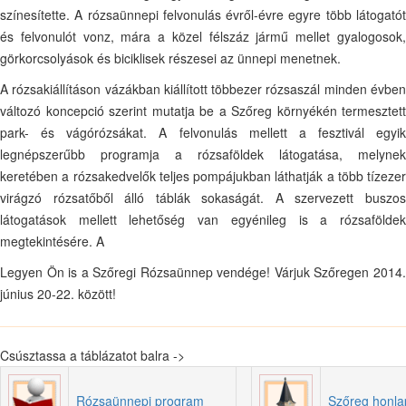
színesítette. A rózsaünnepi felvonulás évről-évre egyre több látogatót
és felvonulót vonz, mára a közel félszáz jármű mellet gyalogosok,
görkorcsolyások és biciklisek részesei az ünnepi menetnek.
A rózsakiállításon vázákban kiállított többezer rózsaszál minden évben
változó koncepció szerint mutatja be a Szőreg környékén termesztett
park- és vágórózsákat. A felvonulás mellett a fesztivál egyik
legnépszerűbb programja a rózsaföldek látogatása, melynek
keretében a rózsakedvelők teljes pompájukban láthatják a több tízezer
virágzó rózsatőből álló táblák sokaságát. A szervezett buszos
látogatások mellett lehetőség van egyénileg is a rózsaföldek
megtekintésére. A
Legyen Ön is a Szőregi Rózsaünnep vendége! Várjuk Szőregen 2014.
június 20-22. között!
Csúsztassa a táblázatot balra ->
Rózsaünnepi program
Szőreg honla