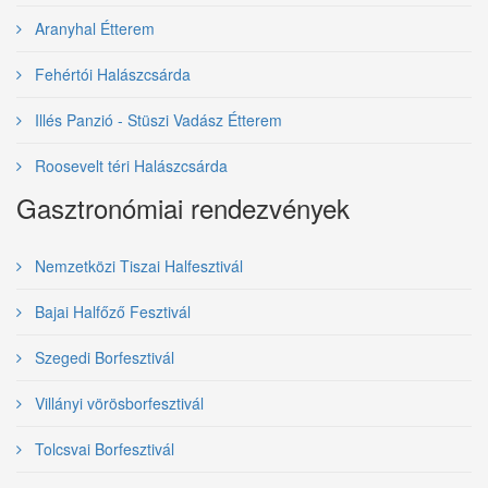
Aranyhal Étterem
Fehértói Halászcsárda
Illés Panzió - Stüszi Vadász Étterem
Roosevelt téri Halászcsárda
Gasztronómiai rendezvények
Nemzetközi Tiszai Halfesztivál
Bajai Halfőző Fesztivál
Szegedi Borfesztivál
Villányi vörösborfesztivál
Tolcsvai Borfesztivál