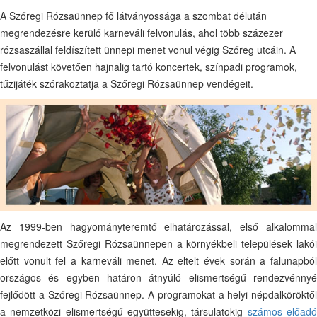
A Szőregi Rózsaünnep fő látványossága a szombat délután
megrendezésre kerülő karneváli felvonulás, ahol több százezer
rózsaszállal feldíszített ünnepi menet vonul végig Szőreg utcáin. A
felvonulást követően hajnalig tartó koncertek, színpadi programok,
tűzijáték szórakoztatja a Szőregi Rózsaünnep vendégeit.
Az 1999-ben hagyományteremtő elhatározással, első alkalommal
megrendezett Szőregi Rózsaünnepen a környékbeli települések lakói
előtt vonult fel a karneváli menet. Az eltelt évek során a falunapból
országos és egyben határon átnyúló elismertségű rendezvénnyé
fejlődött a Szőregi Rózsaünnep. A programokat a helyi népdalköröktől
a nemzetközi elismertségű együttesekig, társulatokig
számos előad