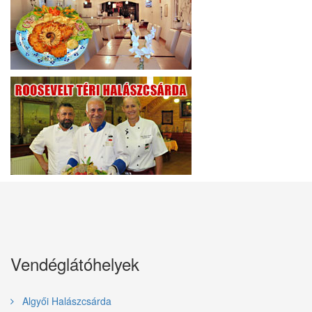
Vendéglátóhelyek
Algyői Halászcsárda