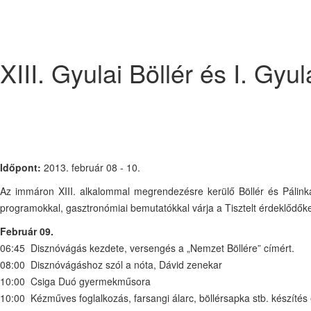
XIII. Gyulai Böllér és I. Gy
Időpont:
2013. február 08 - 10.
Az immáron XIII. alkalommal megrendezésre kerülő Böllér és Pálinka
programokkal, gasztronómiai bemutatókkal várja a Tisztelt érdeklődőke
Február 09.
06:45 Disznóvágás kezdete, versengés a „Nemzet Böllére” címért.
08:00 Disznóvágáshoz szól a nóta, Dávid zenekar
10:00 Csiga Duó gyermekműsora
10:00 Kézműves foglalkozás, farsangi álarc, böllérsapka stb. készíté