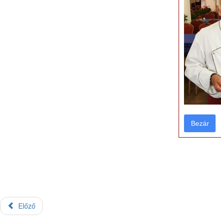
Bezár
Bezár
Előző