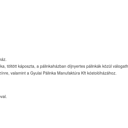
ház.
a, töltött káposzta, a pálinkaházban díjnyertes pálinkák közül válogat
zínre, valamint a Gyulai Pálinka Manufaktúra Kft kóstolóházához.
val.