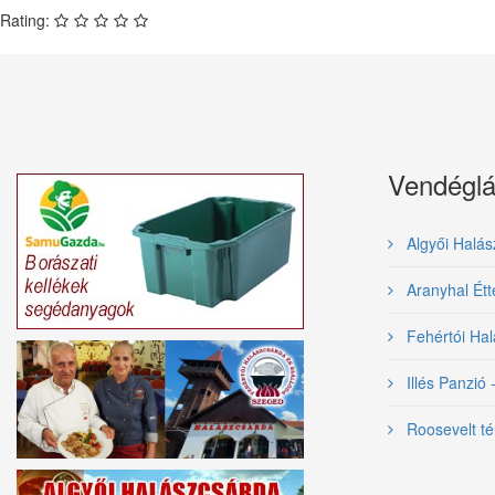
Rating:
Vendéglá
Algyői Halás
Aranyhal Ét
Fehértói Hal
Illés Panzió 
Roosevelt té