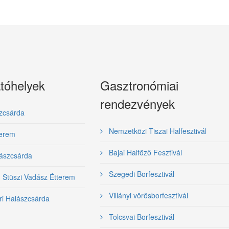
tóhelyek
Gasztronómiai
rendezvények
zcsárda
Nemzetközi Tiszai Halfesztivál
terem
Bajai Halfőző Fesztivál
ászcsárda
Szegedi Borfesztivál
- Stüszi Vadász Étterem
Villányi vörösborfesztivál
ri Halászcsárda
Tolcsvai Borfesztivál