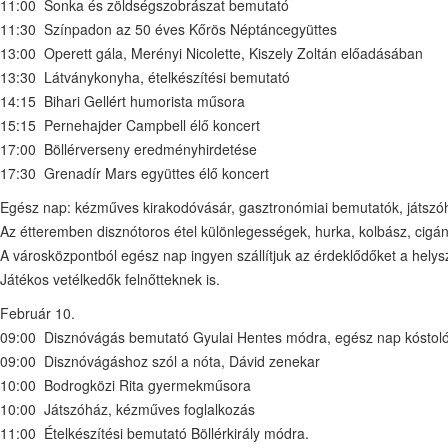
11:00 Sonka és zöldségszobrászat bemutató
11:30 Színpadon az 50 éves Kőrös Néptáncegyüttes
13:00 Operett gála, Merényi Nicolette, Kiszely Zoltán előadásában
13:30 Látványkonyha, ételkészítési bemutató
14:15 Bihari Gellért humorista műsora
15:15 Pernehajder Campbell élő koncert
17:00 Böllérverseny eredményhirdetése
17:30 Grenadír Mars együttes élő koncert
Egész nap: kézműves kirakodóvásár, gasztronómiai bemutatók, játszó
Az étteremben disznótoros étel különlegességek, hurka, kolbász, cigánk
A városközpontból egész nap ingyen szállítjuk az érdeklődőket a helys
Játékos vetélkedők felnőtteknek is.
Február 10.
09:00 Disznóvágás bemutató Gyulai Hentes módra, egész nap kóstoló
09:00 Disznóvágáshoz szól a nóta, Dávid zenekar
10:00 Bodrogközi Rita gyermekműsora
10:00 Játszóház, kézműves foglalkozás
11:00 Ételkészítési bemutató Böllérkirály módra.