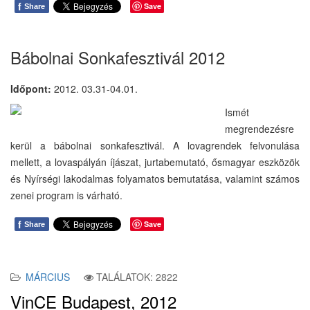
f
Save
Share
Bábolnai Sonkafesztivál 2012
Időpont:
2012. 03.31-04.01.
Ismét
megrendezésre
kerül a bábolnai sonkafesztivál. A lovagrendek felvonulása
mellett, a lovaspályán íjászat, jurtabemutató, ősmagyar eszközök
és Nyírségi lakodalmas folyamatos bemutatása, valamint számos
zenei program is várható.
f
Save
Share
MÁRCIUS
TALÁLATOK: 2822
VinCE Budapest, 2012