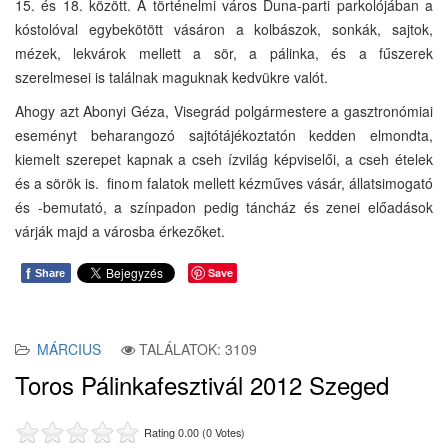
15. és 18. között. A történelmi város Duna-parti parkolójában a
kóstolóval egybekötött vásáron a kolbászok, sonkák, sajtok,
mézek, lekvárok mellett a sör, a pálinka, és a fűszerek
szerelmesei is találnak maguknak kedvükre valót.
Ahogy azt Abonyi Géza, Visegrád polgármestere a gasztronómiai
eseményt beharangozó sajtótájékoztatón kedden elmondta,
kiemelt szerepet kapnak a cseh ízvilág képviselői, a cseh ételek
és a sörök is. finom falatok mellett kézműves vásár, állatsimogató
és -bemutató, a színpadon pedig táncház és zenei előadások
várják majd a városba érkezőket.
f
Save
Share
MÁRCIUS
TALÁLATOK: 3109
Toros Pálinkafesztivál 2012 Szeged
Rating 0.00 (0 Votes)