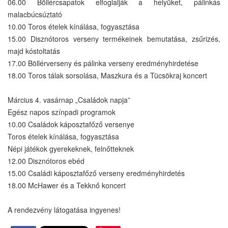
06.00 Böllércsapatok elfoglalják a helyüket, pálinkás
malacbúcsúztató
10.00 Toros ételek kínálása, fogyasztása
15.00 Disznótoros verseny termékeinek bemutatása, zsűrizés,
majd kóstoltatás
17.00 Böllérverseny és pálinka verseny eredményhirdetése
18.00 Toros tálak sorsolása, Maszkura és a Tücsökraj koncert
Március 4. vasárnap „Családok napja”
Egész napos színpadi programok
10.00 Családok káposztafőző versenye
Toros ételek kínálása, fogyasztása
Népi játékok gyerekeknek, felnőtteknek
12.00 Disznótoros ebéd
15.00 Családi káposztafőző verseny eredményhirdetés
18.00 McHawer és a Tekknő koncert
A rendezvény látogatása ingyenes!