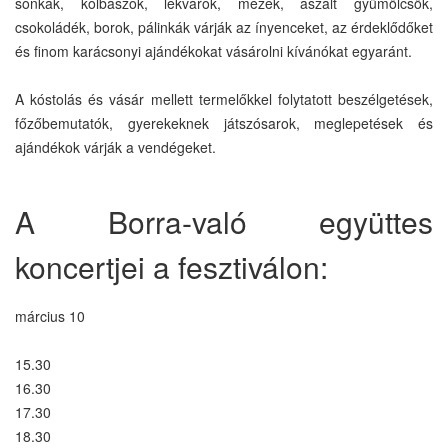
sonkák, kolbászok, lekvárok, mézek, aszalt gyümölcsök,
csokoládék, borok, pálinkák várják az ínyenceket, az érdeklődőket
és finom karácsonyi ajándékokat vásárolni kívánókat egyaránt.
A kóstolás és vásár mellett termelőkkel folytatott beszélgetések,
főzőbemutatók, gyerekeknek játszósarok, meglepetések és
ajándékok várják a vendégeket.
A Borra-való együttes
koncertjei a fesztiválon:
március 10
15.30
16.30
17.30
18.30