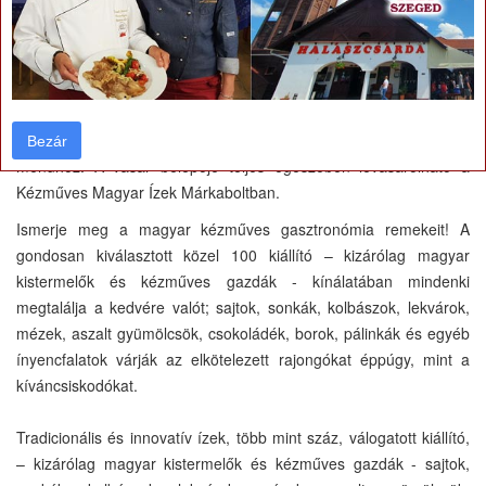
a 3. Kézműves Magyar Ízek Vására szervezői. A vásáron
fellelhető 5000 ízt most ugyanis régiókra bontva mutatják be. Így
akár fél nap alatt végigkóstolhatjuk a magyar és a határon túli
magyar ízeket és eljuthatunk a szatmári szilvától a szegedi
paprikáig. A szervezők folyamatos színpadi főzőshow-val is
készülnek, ahonnan ötleteket is meríthetünk egy-egy hétvégi
Bezár
Bezár
menühöz. A vásár belépője teljes egészében levásárolható a
Kézműves Magyar Ízek Márkaboltban.
Ismerje meg a magyar kézműves gasztronómia remekeit! A
gondosan kiválasztott közel 100 kiállító – kizárólag magyar
kistermelők és kézműves gazdák - kínálatában mindenki
megtalálja a kedvére valót; sajtok, sonkák, kolbászok, lekvárok,
mézek, aszalt gyümölcsök, csokoládék, borok, pálinkák és egyéb
ínyencfalatok várják az elkötelezett rajongókat éppúgy, mint a
kíváncsiskodókat.
Tradicionális és innovatív ízek, több mint száz, válogatott kiállító,
– kizárólag magyar kistermelők és kézműves gazdák - sajtok,