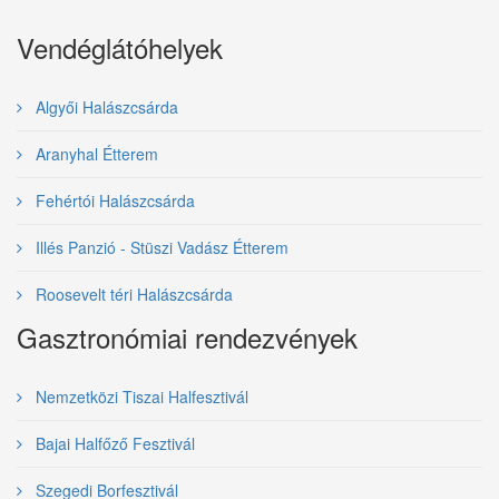
Vendéglátóhelyek
Algyői Halászcsárda
Aranyhal Étterem
Fehértói Halászcsárda
Illés Panzió - Stüszi Vadász Étterem
Roosevelt téri Halászcsárda
Gasztronómiai rendezvények
Nemzetközi Tiszai Halfesztivál
Bajai Halfőző Fesztivál
Szegedi Borfesztivál