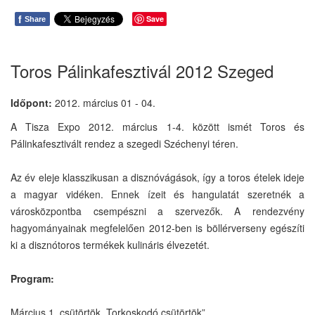
f
Save
Share
Toros Pálinkafesztivál 2012 Szeged
Időpont:
2012. március 01 - 04.
A Tisza Expo 2012. március 1-4. között ismét Toros és
Pálinkafesztivált rendez a szegedi Széchenyi téren.
Az év eleje klasszikusan a disznóvágások, így a toros ételek ideje
a magyar vidéken. Ennek ízeit és hangulatát szeretnék a
városközpontba csempészni a szervezők. A rendezvény
hagyományainak megfelelően 2012-ben is böllérverseny egészíti
ki a disznótoros termékek kulináris élvezetét.
Program:
Március 1. csütörtök „Torkoskodó csütörtök”