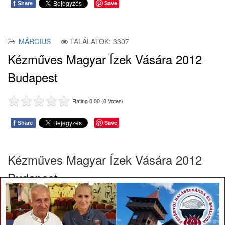
f
Save
Share
MÁRCIUS
TALÁLATOK: 3307
Kézműves Magyar Ízek Vására 2012
Budapest
Rating 0.00 (0 Votes)
f
Save
Share
Kézműves Magyar Ízek Vására 2012
Budapest
×
Idópont:
2012. március 9 - 11.
Különleges ízutazásra várnak mindenkit március 9. és 11. között