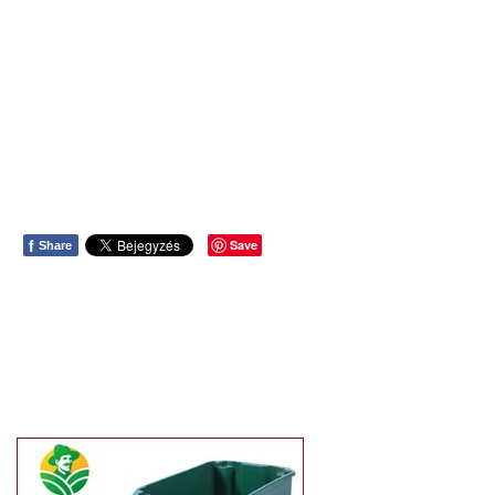
f
Save
Share