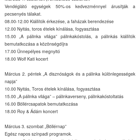
Vendéglátó egységek 50%-os kedvezménnyel árusítják a
pecsenyés tálakat.
08.00-12.00 Kiállítók érkezése, a faházak berendezése
12.00 Nyitás, toros ételek kínálása, fogyasztása
15.00 „A pálinka világa” pálinkakóstolás, a pálinkás kiállítók
bemutatkozása a közönségdíjra
17.00 Ünnepélyes megnyitó
18.00 Wolf Kati kocert
Március 2. péntek „A disznóságok és a pálinka különlegességek
napja”
10.00 Nyitás, Toros ételek kínálása, fogyasztása
15.00 „A pálinka világa” – pálinkaverseny, pálinkakóstoltatás
16.00 Böllércsapatok bemutatkozása
18.00 Roy & Ádám koncert
Március 3. szombat „Böllérnap”
Egész napos színpadi programok.