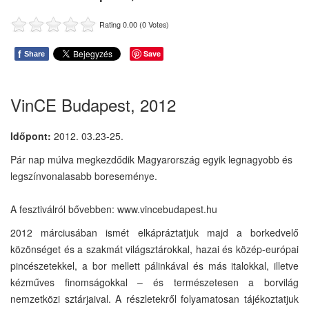
Rating 0.00 (0 Votes)
f
Save
Share
VinCE Budapest, 2012
Időpont:
2012. 03.23-25.
Pár nap múlva megkezdődik Magyarország egyik legnagyobb és
legszínvonalasabb boreseménye.
A fesztiválról bővebben: www.vincebudapest.hu
2012 márciusában ismét elkápráztatjuk majd a borkedvelő
közönséget és a szakmát világsztárokkal, hazai és közép-európai
pincészetekkel, a bor mellett pálinkával és más italokkal, illetve
kézműves finomságokkal – és természetesen a borvilág
nemzetközi sztárjaival. A részletekről folyamatosan tájékoztatjuk