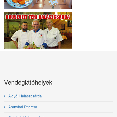
Vendéglátóhelyek
Algyői Halászcsárda
Aranyhal Étterem