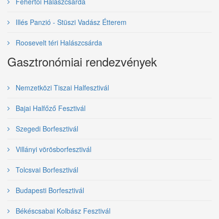
Fehértói Halászcsárda
Illés Panzió - Stüszi Vadász Étterem
Roosevelt téri Halászcsárda
Gasztronómiai rendezvények
Nemzetközi Tiszai Halfesztivál
Bajai Halfőző Fesztivál
Szegedi Borfesztivál
Villányi vörösborfesztivál
Tolcsvai Borfesztivál
Budapesti Borfesztivál
Békéscsabai Kolbász Fesztivál