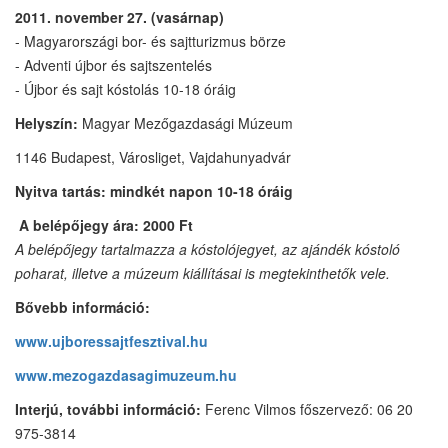
2011. november 27. (vasárnap)
- Magyarországi bor- és sajtturizmus börze
- Adventi újbor és sajtszentelés
- Újbor és sajt kóstolás 10-18 óráig
Helyszín:
Magyar Mezőgazdasági Múzeum
1146 Budapest, Városliget, Vajdahunyadvár
Nyitva tartás:
mindkét napon 10-18
óráig
A belépőjegy ára: 2000 Ft
A belépőjegy tartalmazza a kóstolójegyet, az ajándék kóstoló
poharat, illetve a múzeum kiállításai is megtekinthetők vele.
Bővebb információ:
www.ujboressajtfesztival.hu
www.mezogazdasagimuzeum.hu
Interjú, további információ:
Ferenc Vilmos főszervező: 06 20
975-3814