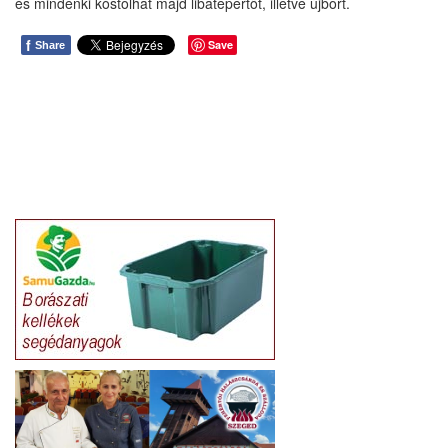
és mindenki kóstolhat majd libatepertőt, illetve újbort.
f
Save
Share