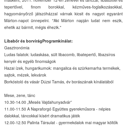
másként, 2011. november 12-én zenével és tánccal, libasülttel és
tepertővel, finom borokkal, kézműves-foglalkozásokkal,
hagyományőrző játszóházzal várnak kicsit és nagyot egyaránt
Márton-napot ünnepelni. "Aki Márton napján ludat nem eszik,
ehetik az bármit, mégis éhezik."
Libabőr és borvirágProgramkínálat:
Gasztronómia
Ludas falatok: ludaskása, sült libacomb, libatepertő, libazsíros
kenyér és egyéb finomságok
Hazai ízek, hungarikumok: mangalica és szürkemarha termékek,
sajtok, mézek, lekvárok
Borkóstoló és vásár Dúzsi Tamás, év borászának kínálatából
Mese, zene, tánc
10.30-14.00 „Mesés Vajdahunyadvár”
11.00-11.50 A Napraforgó Együttes gyerekműsora - népies
dalokkal, táncokkal kísért dramatikus játék
12.00-12.50 Palinta Társulat - gyermekdalok mai magyar költők