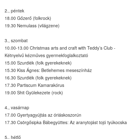
2., péntek
18.00 Gőzerő (folkrock)
19.30 Nemulass (világzene)
3., szombat
10.00-13.00 Christmas arts and craft with Teddy’s Club -
Kétnyelvű kézműves gyermekfoglalkoztató
15.00 Szurdiék (folk gyerekeknek)
15.30 Kiss Ágnes: Betlehemes meseszínház
16.30 Szurdiék (folk gyerekeknek)
17.30 Partiscum Kamarakórus
19.00 Shit Gyülekezete (rock)
4., vasárnap
17.00 Gyertyagyújtás az óriáskoszorún
17.30 Csörgősipka Bábegyüttes: Az aranytojást tojó tyúkocska
5., hétfő