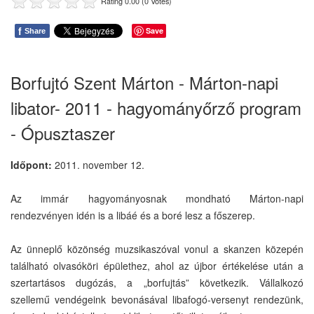
Rating 0.00 (0 Votes)
f
Save
Share
Borfujtó Szent Márton - Márton-napi
libator- 2011 - hagyományőrző program
- Ópusztaszer
Időpont:
2011. november 12.
Az immár hagyományosnak mondható Márton-napi
rendezvényen idén is a libáé és a boré lesz a főszerep.
Az ünneplő közönség muzsikaszóval vonul a skanzen közepén
található olvasóköri épülethez, ahol az újbor értékelése után a
szertartásos dugózás, a „borfujtás” következik. Vállalkozó
szellemű vendégeink bevonásával libafogó-versenyt rendezünk,