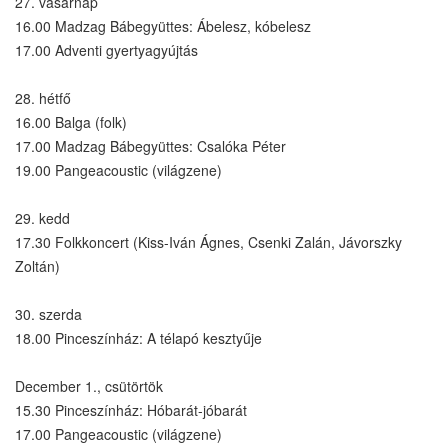
27. vasárnap
16.00 Madzag Bábegyüttes: Ábelesz, kóbelesz
17.00 Adventi gyertyagyújtás
28. hétfő
16.00 Balga (folk)
17.00 Madzag Bábegyüttes: Csalóka Péter
19.00 Pangeacoustic (világzene)
29. kedd
17.30 Folkkoncert (Kiss-Iván Ágnes, Csenki Zalán, Jávorszky
Zoltán)
30. szerda
18.00 Pinceszínház: A télapó kesztyűje
December 1., csütörtök
15.30 Pinceszínház: Hóbarát-jóbarát
17.00 Pangeacoustic (világzene)