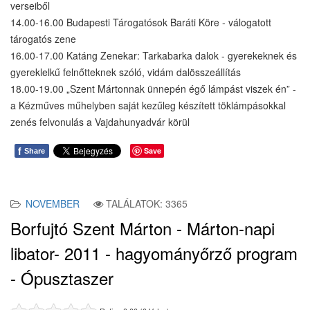
verseiből
14.00-16.00 Budapesti Tárogatósok Baráti Köre - válogatott
tárogatós zene
16.00-17.00 Katáng Zenekar: Tarkabarka dalok - gyerekeknek és
gyereklelkű felnőtteknek szóló, vidám dalösszeállítás
18.00-19.00 „Szent Mártonnak ünnepén égő lámpást viszek én” -
a Kézműves műhelyben saját kezűleg készített töklámpásokkal
zenés felvonulás a Vajdahunyadvár körül
f
Save
Share
NOVEMBER
TALÁLATOK: 3365
Borfujtó Szent Márton - Márton-napi
libator- 2011 - hagyományőrző program
- Ópusztaszer