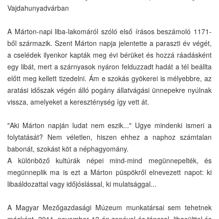
Vajdahunyadvárban
A Márton-napi liba-lakomáról szóló első írásos beszámoló 1171-
ből származik. Szent Márton napja jelentette a paraszti év végét,
a cselédek ilyenkor kapták meg évi bérüket és hozzá ráadásként
egy libát, mert a szárnyasok nyáron felduzzadt hadát a tél beállta
előtt meg kellett tizedelni. Ám e szokás gyökerei is mélyebbre, az
aratási időszak végén álló pogány állatvágási ünnepekre nyúlnak
vissza, amelyeket a kereszténység így vett át.
"Aki Márton napján ludat nem eszik..." Ugye mindenki ismeri a
folytatását? Nem véletlen, hiszen ehhez a naphoz számtalan
babonát, szokást köt a néphagyomány.
A különböző kultúrák népei mind-mind megünnepelték, és
megünneplik ma is ezt a Márton püspökről elnevezett napot: ki
libaáldozattal vagy időjóslással, ki mulatsággal...
A Magyar Mezőgazdasági Múzeum munkatársai sem tehetnek