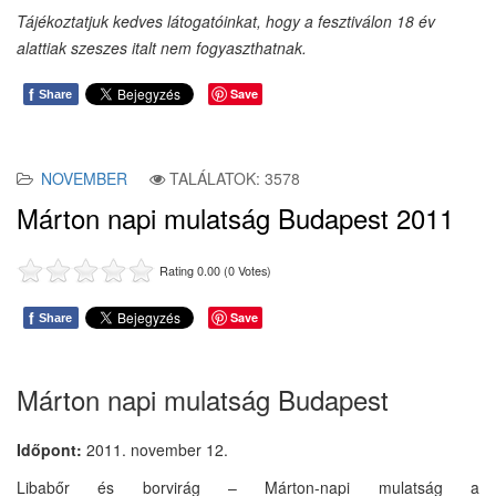
Tájékoztatjuk kedves látogatóinkat, hogy a fesztiválon 18 év
alattiak szeszes italt nem fogyaszthatnak.
f
Save
Share
NOVEMBER
TALÁLATOK: 3578
Márton napi mulatság Budapest 2011
Rating 0.00 (0 Votes)
f
Save
Share
Márton napi mulatság Budapest
Időpont:
2011. november 12.
Libabőr és borvirág – Márton-napi mulatság a