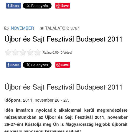
f
Save
Share
NOVEMBER
TALÁLATOK: 3784
Újbor és Sajt Fesztivál Budapest 2011
Rating 0.00 (0 Votes)
f
Save
Share
Újbor és Sajt Fesztivál Budapest 2011
Időpont:
2011. november 26 - 27.
Idén immáron nyolcadik alkalommal kerül megrendezésre
múzeumunkban az Újbor és Sajt Fesztivál 2011. november
26-27-én! Kóstolja meg Ön is Magyarország legjobb újborait
és kiváló minőségű kézműves sajtjait!