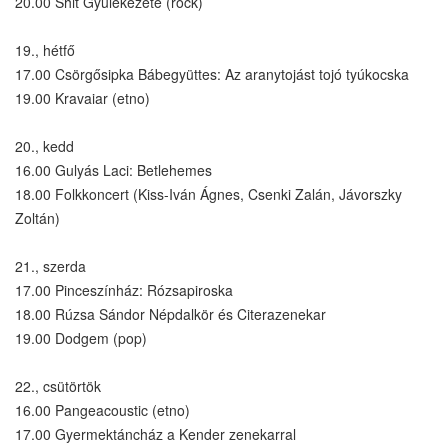
20.00 Shit Gyülekezete (rock)
19., hétfő
17.00 Csörgősipka Bábegyüttes: Az aranytojást tojó tyúkocska
19.00 Kravaiar (etno)
20., kedd
16.00 Gulyás Laci: Betlehemes
18.00 Folkkoncert (Kiss-Iván Ágnes, Csenki Zalán, Jávorszky
Zoltán)
21., szerda
17.00 Pinceszínház: Rózsapiroska
18.00 Rúzsa Sándor Népdalkör és Citerazenekar
19.00 Dodgem (pop)
22., csütörtök
16.00 Pangeacoustic (etno)
17.00 Gyermektáncház a Kender zenekarral