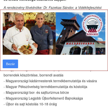
A rendezvény fővédnöke: Dr. Fazekas Sándor, a Vidékfejlesztési
×
Minisztérium minisztere
A borverseny örökös elnöke: Dr. Kállay Miklós, a Magyar Bor
Akadémia elnöke
Ízelítő a programkínálatból:
2011. november 26. (szombat)
- Ünnepélyes megnyitó 10 órakor
- VIII. Magyarországi Újbor Futam
Bezár
Bezár
- Magyarországi borrendek ünnepélyes felvonulása és a jubiláló
borrendek köszöntése, borrendi avatás
- Magyarországi kádármesterek termékbemutatója és vására
- Magyar Pékszövetség termékbemutatója és kóstolója
- Magyarországi bor- és sajtturizmus börze
- Magyarország Legjobb Újborfelismerő Bajnoksága
- Újbor és sajt kóstolás 10-18 óráig