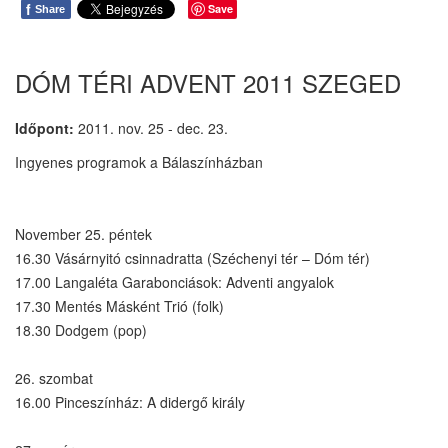
f
Save
Share
DÓM TÉRI ADVENT 2011 SZEGED
Időpont:
2011. nov. 25 - dec. 23.
Ingyenes programok a Bálaszínházban
November 25. péntek
16.30 Vásárnyitó csinnadratta (Széchenyi tér – Dóm tér)
17.00 Langaléta Garabonciások: Adventi angyalok
17.30 Mentés Másként Trió (folk)
18.30 Dodgem (pop)
26. szombat
16.00 Pinceszínház: A didergő király