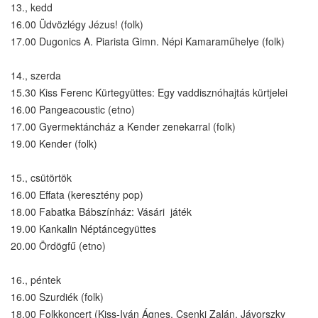
13., kedd
16.00 Üdvözlégy Jézus! (folk)
17.00 Dugonics A. Piarista Gimn. Népi Kamaraműhelye (folk)
14., szerda
15.30 Kiss Ferenc Kürtegyüttes: Egy vaddisznóhajtás kürtjelei
16.00 Pangeacoustic (etno)
17.00 Gyermektáncház a Kender zenekarral (folk)
19.00 Kender (folk)
15., csütörtök
16.00 Effata (keresztény pop)
18.00 Fabatka Bábszínház: Vásári játék
19.00 Kankalin Néptáncegyüttes
20.00 Ördögfű (etno)
16., péntek
16.00 Szurdiék (folk)
18.00 Folkkoncert (Kiss-Iván Ágnes, Csenki Zalán, Jávorszky