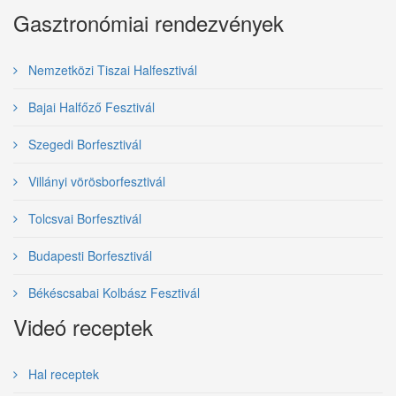
Gasztronómiai rendezvények
Nemzetközi Tiszai Halfesztivál
Bajai Halfőző Fesztivál
Szegedi Borfesztivál
Villányi vörösborfesztivál
Tolcsvai Borfesztivál
Budapesti Borfesztivál
Békéscsabai Kolbász Fesztivál
Videó receptek
Hal receptek