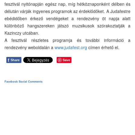
fesztivál nyitónapján egész nap, míg hétköznaponként délben és
délután várják ingyenes programok az érdeklődőket. A Judafestre
ebédidőben érkező vendégeket a rendezvény öt napja alatt
különböző hangszereken játszó muzsikusok szórakoztatják a
Kazinczy utcában.
A fesztivál részletes programja és további információ a
rendezvény weboldalán a
www.judafest.org
címen érhető el.
f
Save
Share
Facebook Social Comments