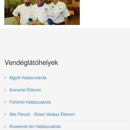
Vendéglátóhelyek
Algyői Halászcsárda
Aranyhal Étterem
Fehértói Halászcsárda
Illés Panzió - Stüszi Vadász Étterem
Roosevelt téri Halászcsárda