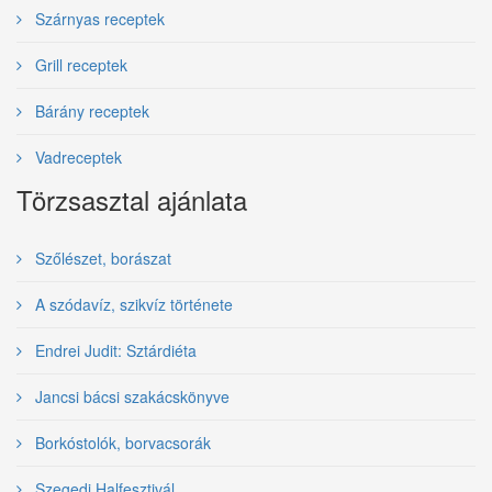
Szárnyas receptek
Grill receptek
Bárány receptek
Vadreceptek
Törzsasztal ajánlata
Szőlészet, borászat
A szódavíz, szikvíz története
Endrei Judit: Sztárdiéta
Jancsi bácsi szakácskönyve
Borkóstolók, borvacsorák
Szegedi Halfesztivál