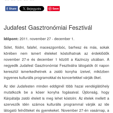
f
Save
Share
Judafest Gasztronómiai Fesztivál
Időpont:
2011. november 27 - december 1.
Sólet, flódni, falafel, maceszgombóc, barhesz és más, sokak
körében nem ismert ételeket kóstolhatnak az érdeklődők
november 27-e és december 1 között a Kazinczy utcában. A
negyedik Judafest Gasztronómiai Fesztiválra látogatók öt napon
keresztül ismerkedhetnek a zsidó konyha ízeivel, miközben
ingyenes kulturális programokkal és koncertekkel várják őket.
Az idei Judafesten minden eddiginél több hazai vendéglátóhely
mutatkozik be a kóser konyha fogásaival. Újdonság, hogy
Kárpátalja zsidó ételeit is meg lehet kóstolni. Az ételek mellett a
szervezők idén számos kulturális programmal várják az ide
látogató felnőtteket és gyerekeket. November 27-én vasárnap, a