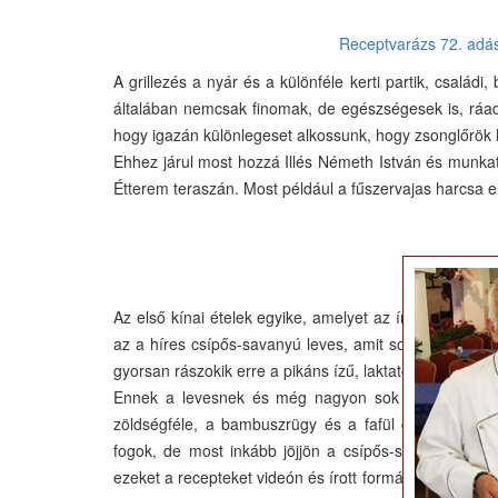
Receptvarázs 72. adá
A grillezés a nyár és a különféle kerti partik, családi
általában nemcsak finomak, de egészségesek is, ráa
hogy igazán különlegeset alkossunk, hogy zsonglőrök leg
Ehhez járul most hozzá Illés Németh István és munkatá
Étterem teraszán. Most például a fűszervajas harcsa e
Az első kínai ételek egyike, amelyet az ínyenc magy
az a híres csípős-savanyú leves, amit sokan a számu
gyorsan rászokik erre a pikáns ízű, laktató ételre és ál
Ennek a levesnek és még nagyon sok kínai ételnek
zöldségféle, a bambuszrügy és a fafül gomba. Erről
fogok, de most inkább jöjjön a csípős-savanyú leves
ezeket a recepteket videón és írott formában egyarán