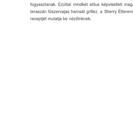
fogyasztanak. Ezúttal mindkét stílus képviselteti ma
teraszán fűszervajas harcsát grillez, a Sherry Étter
receptjét mutatja be nézőinknek.