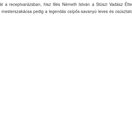
gát a receptvarázsban, hisz Illés Németh István a Stüszi Vadász Étte
em mesterszakácsa pedig a legendás csípős-savanyú leves és csúsztato