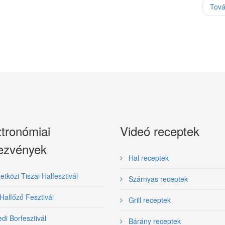
Tov
tronómiai
Videó receptek
ezvények
Hal receptek
közi Tiszai Halfesztivál
Szárnyas receptek
Halfőző Fesztivál
Grill receptek
i Borfesztivál
Bárány receptek