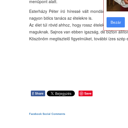
menüpont alatt.
Esterházy Péter író híressé vált mondása úgy szól: 
nagyon bölcs tanács az ételekre is.
Bezár
Bezár
Az élet túl rövid ahhoz, hogy rossz ételeket együnk
maguknak. Sajnos van ebben igazság, de bizton állítom
Köszönöm megtisztelő figyelmüket, további ízes szép e
f
Save
Share
Facebook Social Comments