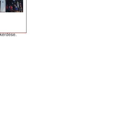
igaz ez a
gedhetik
 kérdése.