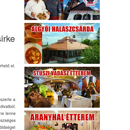
irke
hető el.
szerte a
ivatból.
 ne lenne
gészséges
öldséget