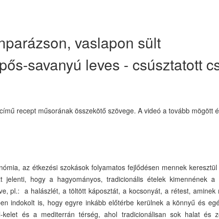
nparázson, vaslapon sült
pős-savanyú leves - csúsztatott cs
s című recept műsorának összekötő szövege. A videó a tovább mögött ér
ómia, az étkezési szokások folyamatos fejlődésen mennek keresztül 
 jelenti, hogy a hagyományos, tradicionális ételek kimennének a d
e, pl.: a halászlét, a töltött káposztát, a kocsonyát, a rétest, aminek
yben indokolt is, hogy egyre inkább előtérbe kerülnek a könnyű és e
kelet és a mediterrán térség, ahol tradicionálisan sok halat és z