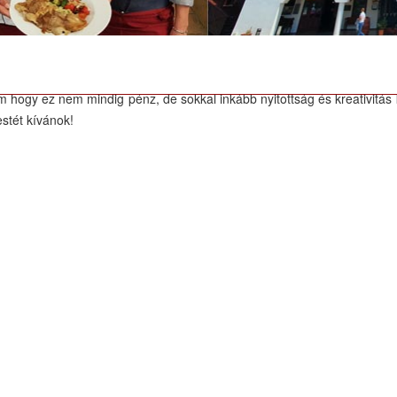
az élet túl rövid ahhoz, hogy rossz borokat igyunk. Miért ne lenne 
. Joggal mondják persze erre, hogy ezt manapság nagyon sokan nem en
 hogy ez nem mindig pénz, de sokkal inkább nyitottság és kreativitás
stét kívánok!