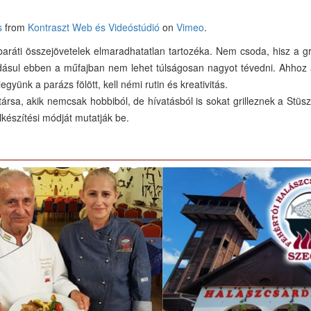
s
from
Kontraszt Web és Videóstúdió
on
Vimeo
.
, baráti összejövetelek elmaradhatatlan tartozéka. Nem csoda, hisz a gri
dásul ebben a műfajban nem lehet túlságosan nagyot tévedni. Ahhoz
yünk a parázs fölött, kell némi rutin és kreativitás.
rsa, akik nemcsak hobbiból, de hívatásból is sokat grilleznek a Stüs
lkészítési módját mutatják be.
arok megismertek a kilencvenes évek elején, és vagy megkedveltek, v
nkra szokatlan állaga miatt nem mernek megkóstolni. Pedig aki elég 
talában rajongóvá válik.
 elmaradhatatlan összetevője két, nálunk még mindig egzotikusnak
 két nagyon finom és jellegzetes hozzávalóról a későbbiekben még 
 és a csúsztatott csirke receptje. Ha túlságosan gyors lenne a temp
t megtalálják a Sherry Étteremlánc honlapján a
www.sherry.hu
címen a 