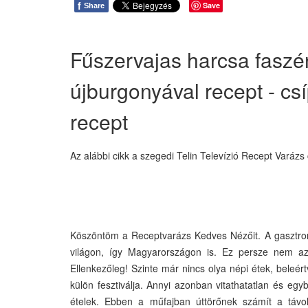
f
Save
Share
Fűszervajas harcsa faszé
újburgonyával recept - csí
recept
Az alábbi cikk a szegedi Telin Televízió Recept Varáz
Köszöntöm a Receptvarázs Kedves Nézőit. A gasztron
világon, így Magyarországon is. Ez persze nem azt
Ellenkezőleg! Szinte már nincs olya népi étek, beleértv
külön fesztiválja. Annyi azonban vitathatatlan és eg
ételek. Ebben a műfajban úttörőnek számít a távol-