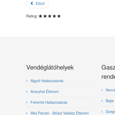
Előző
Rating:
Vendéglátóhelyek
Gasz
rend
Algyői Halászcsárda
Nemzet
Aranyhal Étterem
Bajai 
Fehértói Halászcsárda
Szeged
Illés Panzió - Stüszi Vadász Étterem