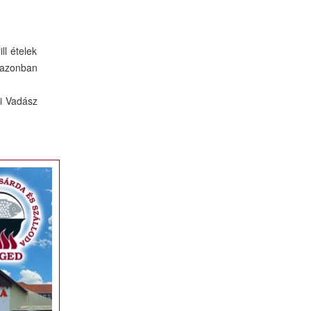
ll ételek
 azonban
zi Vadász
×
agy nem,
bátor, az
 számító
beszélni
ó, akkor
receptek