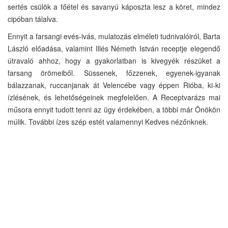
sertés csülök a főétel és savanyú káposzta lesz a köret, mindez
cipóban tálalva.
Ennyit a farsangi evés-ivás, mulatozás elméleti tudnivalóiról, Barta
László előadása, valamint Illés Németh István receptje elegendő
útravaló ahhoz, hogy a gyakorlatban is kivegyék részüket a
farsang örömeiből. Süssenek, főzzenek, egyenek-igyanak
bálazzanak, ruccanjanak át Velencébe vagy éppen Rióba, ki-ki
ízlésének, és lehetőségeinek megfelelően. A Receptvarázs mai
műsora ennyit tudott tenni az ügy érdekében, a többi már Önökön
múlik. További ízes szép estét valamennyi Kedves nézőnknek.