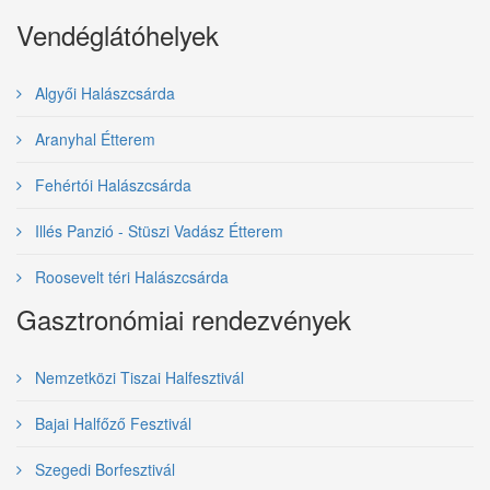
Vendéglátóhelyek
Algyői Halászcsárda
Aranyhal Étterem
Fehértói Halászcsárda
Illés Panzió - Stüszi Vadász Étterem
Roosevelt téri Halászcsárda
Gasztronómiai rendezvények
Nemzetközi Tiszai Halfesztivál
Bajai Halfőző Fesztivál
Szegedi Borfesztivál