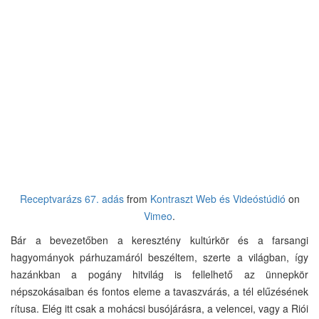
Receptvarázs 67. adás
from
Kontraszt Web és Videóstúdió
on
Vimeo
.
Bár a bevezetőben a keresztény kultúrkör és a farsangi
hagyományok párhuzamáról beszéltem, szerte a világban, így
hazánkban a pogány hitvilág is fellelhető az ünnepkör
népszokásaiban és fontos eleme a tavaszvárás, a tél elűzésének
rítusa. Elég itt csak a mohácsi busójárásra, a velencei, vagy a Riói