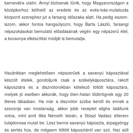
karneválra utalni. Annyi biztosnak tűnik, hogy Magyarországon a
középkorhoz köthető az eredete és az evés-ivás-mulatozás
központi szerephez jut a farsang időszaka alatt. Ha pedig eszem-
iszom, akkor fontos hangsúlyozni, hogy Barta László, farsangi
népszokásokat bemutató előadásának végén egy népszerű étel,
a kocsonya elkészítési módját is bemutatja.
Hazánkban meglehetősen népszerűek a savanyú káposztával
készült ételek, gondoljunk csak a székelykáposztára, rakott
káposztára és a disznótorokban kötelező töltött káposztára,
melyek jó esetben akkorák, hogy öten-hatan lődörögnek egy 20
literes lábasban. Ha már a disznótor szóba került és ennek a
szezonja van mostanság, akkor jobb receptet aligha találtunk
volna, mint amit Illés Németh István, a Stüszi Vadász étterem
tulajdonosa mutat be. Lesz benne savanyú káposzta, árpagyöngy
és sertés hús, de mégsem töltött káposztáról van szó, hisz sült