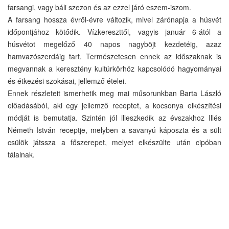
farsangi, vagy báli szezon és az ezzel járó eszem-iszom.
A farsang hossza évről-évre változik, mivel zárónapja a húsvét
időpontjához kötődik. Vízkereszttől, vagyis január 6-ától a
húsvétot megelőző 40 napos nagyböjt kezdetéig, azaz
hamvazószerdáig tart. Természetesen ennek az időszaknak is
megvannak a keresztény kultúrkörhöz kapcsolódó hagyományai
és étkezési szokásai, jellemző ételei.
Ennek részleteit ismerhetik meg mai műsorunkban Barta László
előadásából, aki egy jellemző receptet, a kocsonya elkészítési
módját is bemutatja. Szintén jól illeszkedik az évszakhoz Illés
Németh István receptje, melyben a savanyú káposzta és a sült
csülök játssza a főszerepet, melyet elkészülte után cipóban
tálalnak.