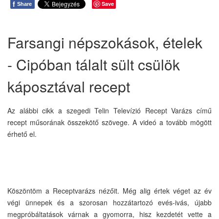
f
Save
Share
Farsangi népszokások, ételek
- Cipóban tálalt sült csülök
káposztával recept
Az alábbi cikk a szegedi Telin Televízió Recept Varázs című
recept műsorának összekötő szövege. A videó a tovább mögött
érhető el.
Köszöntöm a Receptvarázs nézőit. Még alig értek véget az év
végi ünnepek és a szorosan hozzátartozó evés-ivás, újabb
megpróbáltatások várnak a gyomorra, hisz kezdetét vette a