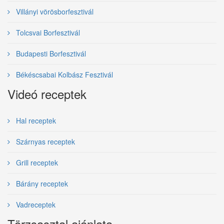
Villányi vörösborfesztivál
Tolcsvai Borfesztivál
Budapesti Borfesztivál
Békéscsabai Kolbász Fesztivál
Videó receptek
Hal receptek
Szárnyas receptek
Grill receptek
Bárány receptek
Vadreceptek
Törzsasztal ajánlata