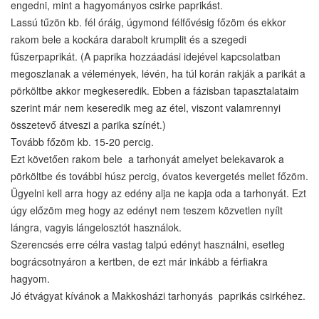
engedni, mint a hagyományos csirke paprikást.
Lassú tűzön kb. fél óráig, úgymond félfővésig főzöm és ekkor
rakom bele a kockára darabolt krumplit és a szegedi
fűszerpaprikát. (A paprika hozzáadási idejével kapcsolatban
megoszlanak a vélemények, lévén, ha túl korán rakják a parikát a
pörköltbe akkor megkeseredik. Ebben a fázisban tapasztalataim
szerint már nem keseredik meg az étel, viszont valamrennyi
összetevő átveszi a parika színét.)
Tovább főzöm kb. 15-20 percig.
Ezt követően rakom bele a tarhonyát amelyet belekavarok a
pörköltbe és további húsz percig, óvatos kevergetés mellet főzöm.
Ügyelni kell arra hogy az edény alja ne kapja oda a tarhonyát. Ezt
úgy előzöm meg hogy az edényt nem teszem közvetlen nyílt
lángra, vagyis lángelosztót használok.
Szerencsés erre célra vastag talpú edényt használni, esetleg
bográcsotnyáron a kertben, de ezt már inkább a férfiakra
hagyom.
Jó étvágyat kívánok a Makkosházi tarhonyás paprikás csirkéhez.