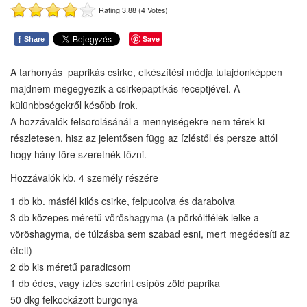
Rating 3.88 (4 Votes)
f
Save
Share
A tarhonyás paprikás csirke, elkészítési módja tulajdonképpen
majdnem megegyezik a csirkepaptikás receptjével. A
külünbbségekről később írok.
A hozzávalók felsorolásánál a mennyiségekre nem térek ki
részletesen, hisz az jelentősen függ az ízléstől és persze attól
hogy hány főre szeretnék főzni.
Hozzávalók kb. 4 személy részére
1 db kb. másfél kilós csirke, felpucolva és darabolva
3 db közepes méretű vöröshagyma (a pörköltfélék lelke a
vöröshagyma, de túlzásba sem szabad esni, mert megédesíti az
ételt)
2 db kis méretű paradicsom
1 db édes, vagy ízlés szerint csípős zöld paprika
50 dkg felkockázott burgonya