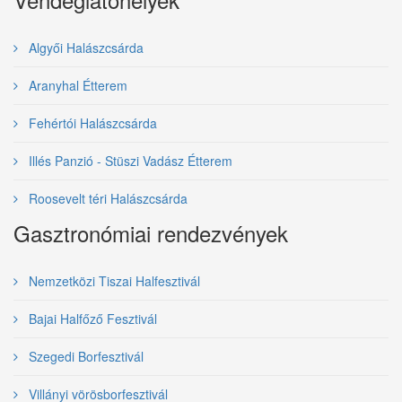
Algyői Halászcsárda
Aranyhal Étterem
Fehértói Halászcsárda
Illés Panzió - Stüszi Vadász Étterem
Roosevelt téri Halászcsárda
Gasztronómiai rendezvények
Nemzetközi Tiszai Halfesztivál
Bajai Halfőző Fesztivál
Szegedi Borfesztivál
Villányi vörösborfesztivál