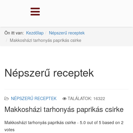
Ön itt van:
Kezdőlap
Népszerű receptek
Makkosházi tarhonyás paprikás csirke
Népszerű receptek
NÉPSZERŰ RECEPTEK
TALÁLATOK: 16322
Makkosházi tarhonyás paprikás csirke
Makkosházi tarhonyás paprikás csirke
-
5.0
out of
5
based on
2
votes