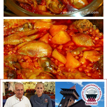
×
f
Save
Share