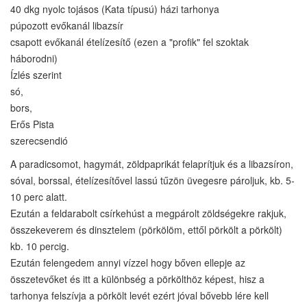
40 dkg nyolc tojásos (Kata típusú) házi tarhonya
púpozott evőkanál libazsír
csapott evőkanál ételízesítő (ezen a "profik" fel szoktak
háborodni)
Ízlés szerint
só,
bors,
Erős Pista
szerecsendió
A paradicsomot, hagymát, zöldpaprikát felaprítjuk és a libazsíron,
sóval, borssal, ételízesítővel lassú tűzön üvegesre pároljuk, kb. 5-
10 perc alatt.
Ezután a feldarabolt csírkehúst a megpárolt zöldségekre rakjuk,
összekeverem és dinsztelem (pörkölöm, ettől pörkölt a pörkölt)
kb. 10 percig.
Ezután felengedem annyi vízzel hogy bőven ellepje az
összetevőket és itt a különbség a pörkölthöz képest, hisz a
tarhonya felszívja a pörkölt levét ezért jóval bővebb lére kell