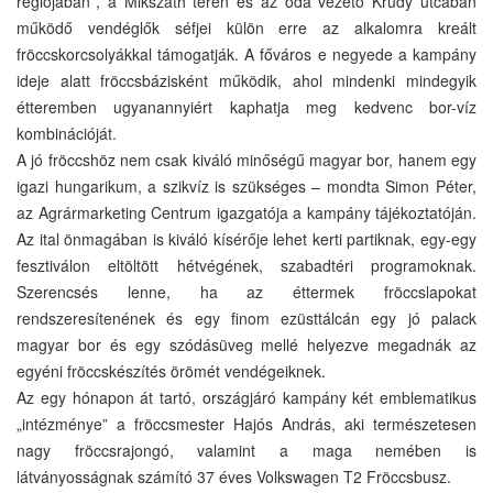
régiójában”, a Mikszáth téren és az oda vezető Krúdy utcában
működő vendéglők séfjei külön erre az alkalomra kreált
fröccskorcsolyákkal támogatják. A főváros e negyede a kampány
ideje alatt fröccsbázisként működik, ahol mindenki mindegyik
étteremben ugyanannyiért kaphatja meg kedvenc bor-víz
kombinációját.
A jó fröccshöz nem csak kiváló minőségű magyar bor, hanem egy
igazi hungarikum, a szikvíz is szükséges – mondta Simon Péter,
az Agrármarketing Centrum igazgatója a kampány tájékoztatóján.
Az ital önmagában is kiváló kísérője lehet kerti partiknak, egy-egy
fesztiválon eltöltött hétvégének, szabadtéri programoknak.
Szerencsés lenne, ha az éttermek fröccslapokat
rendszeresítenének és egy finom ezüsttálcán egy jó palack
magyar bor és egy szódásüveg mellé helyezve megadnák az
egyéni fröccskészítés örömét vendégeiknek.
Az egy hónapon át tartó, országjáró kampány két emblematikus
„intézménye” a fröccsmester Hajós András, aki természetesen
nagy fröccsrajongó, valamint a maga nemében is
látványosságnak számító 37 éves Volkswagen T2 Fröccsbusz.