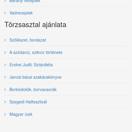
Bárány receptek
Vadreceptek
Törzsasztal ajánlata
Szőlészet, borászat
A szódavíz, szikvíz története
Endrei Judit: Sztárdiéta
Jancsi bácsi szakácskönyve
Borkóstolók, borvacsorák
Szegedi Halfesztivál
Magyar ízek