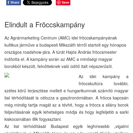
f
Save
Share
Elindult a Fröccskampány
Az Agrármarketing Centrum (AMC) idei fröccskampányának
kultikus járműve a budapesti Mikszáth térről startolt egy hónapos
országos roadshow-jára. A túrát Hajós András fröccsmester
indította el. A kampány során az AMC a minőségi magyar
borokból készült, felnőtteknek való üdítő italt népszerűsíti.
Az idei kampány a
fröccskultúra további,
széles körű terjesztése mellett e hungarikumnak számító magyar
ital térhódítását is célozza a gasztronómiában. A fröccs kapcsán
még mindig tartja magát az a tévhit, hogy a fröccs a silány borok
feljavításának egyik lehetséges módja és hogy legfeljebb a sarki
kiskocsmában illik fogyasztani.
Az ital térhódítását Budapest egyik leghíresebb „vigalmi