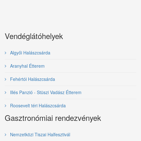
Vendéglátóhelyek
Algyői Halászcsárda
Aranyhal Étterem
Fehértói Halászcsárda
Illés Panzió - Stüszi Vadász Étterem
Roosevelt téri Halászcsárda
Gasztronómiai rendezvények
Nemzetközi Tiszai Halfesztivál