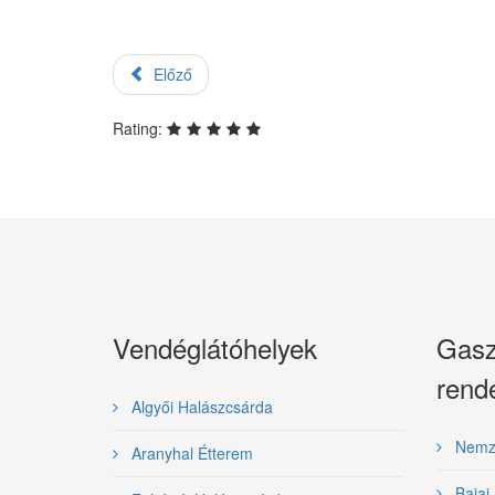
Előző
Rating:
Vendéglátóhelyek
Gasz
rend
Algyői Halászcsárda
Nemzet
Aranyhal Étterem
Bajai 