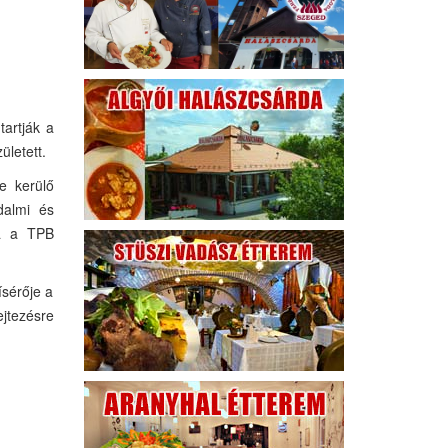
tartják a
ületett.
e kerülő
dalmi és
ja a TPB
ísérője a
ejtezésre