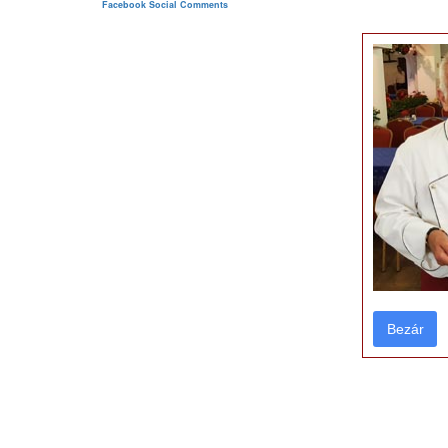
Facebook Social Comments
Bezár
Bezár