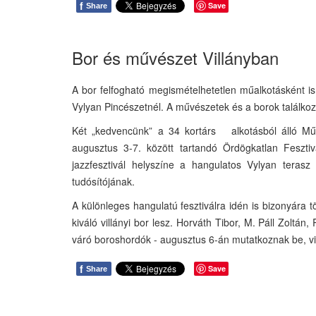
f
Save
Share
Bor és művészet Villányban
A bor felfogható megismételhetetlen műalkotásként i
Vylyan Pincészetnél. A művészetek és a borok találkoz
Két „kedvencünk” a 34 kortárs alkotásból álló Műv
augusztus 3-7. között tartandó Ördögkatlan Feszt
jazzfesztivál helyszíne a hangulatos Vylyan teras
tudósítójának.
A különleges hangulatú fesztiválra idén is bizonyára
kiváló villányi bor lesz. Horváth Tibor, M. Páll Zoltán
váró boroshordók - augusztus 6-án mutatkoznak be, 
f
Save
Share