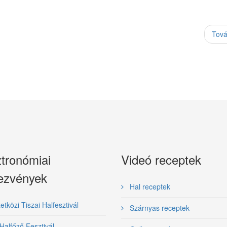
Tov
tronómiai
Videó receptek
ezvények
Hal receptek
közi Tiszai Halfesztivál
Szárnyas receptek
Halfőző Fesztivál