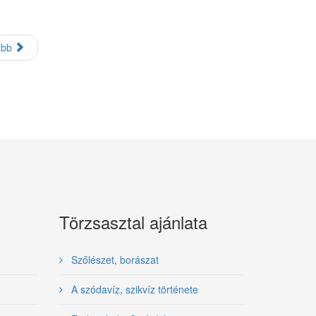
ább
Törzsasztal ajánlata
Szőlészet, borászat
A szódavíz, szikvíz története