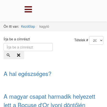
Ön itt van:
Kezdőlap
kagyló
Írja be a címrészt
Tételek #
A hal egészséges?
A magyar csapat harmadik helyezett
lett a Bocuse d'Or lyoni döntőjén