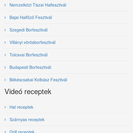
Nemzetközi Tiszai Halfesztivál
Bajai Halfőző Fesztivál
Szegedi Borfesztivál
Villányi vörösborfesztivál
Tolcsvai Borfesztivál
Budapesti Borfesztivál
Békéscsabai Kolbász Fesztivál
Videó receptek
Hal receptek
Szárnyas receptek
Grill receptek