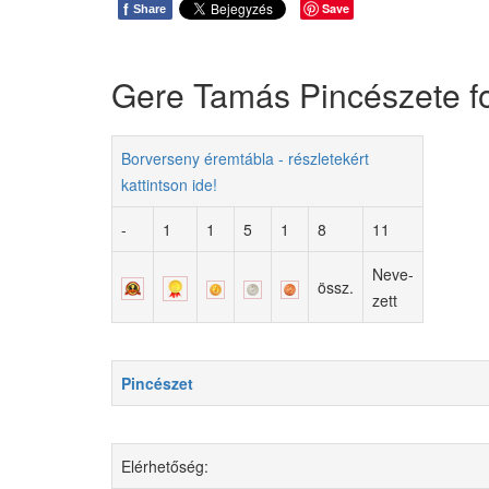
f
Save
Share
Gere Tamás Pincészete fo
Borverseny éremtábla - részletekért
kattintson ide!
-
1
1
5
1
8
11
Neve-
össz.
zett
Pincészet
Elérhetőség: