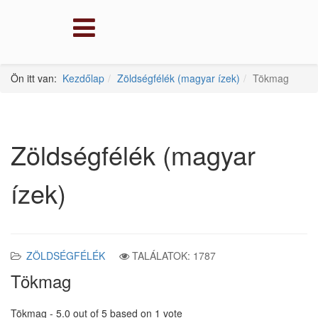
Ön itt van:
Kezdőlap
Zöldségfélék (magyar ízek)
Tökmag
Zöldségfélék (magyar
ízek)
ZÖLDSÉGFÉLÉK
TALÁLATOK: 1787
Tökmag
Tökmag
-
5.0
out of
5
based on
1
vote