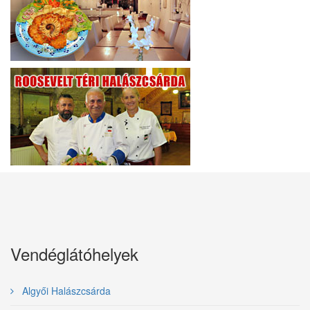
Vendéglátóhelyek
Algyői Halászcsárda