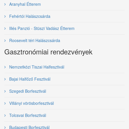
Aranyhal Étterem
Fehértói Halászcsárda
Illés Panzió - Stüszi Vadász Étterem
Roosevelt téri Halászcsárda
Gasztronómiai rendezvények
Nemzetközi Tiszai Halfesztivál
Bajai Halfőző Fesztivál
Szegedi Borfesztivál
Villányi vörösborfesztivál
Tolcsvai Borfesztivál
Budapesti Borfesztivál