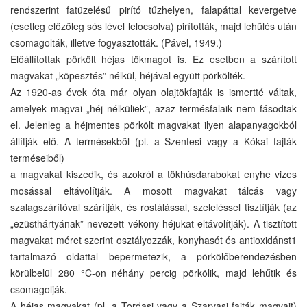
rendszerint fatüzelésű pirító tűzhelyen, falapáttal kevergetve
(esetleg előzőleg sós lével lelocsolva) pirították, majd lehűlés után
csomagolták, illetve fogyasztották. (Pável, 1949.)
Előállítottak pörkölt héjas tökmagot is. Ez esetben a szárított
magvakat „köpesztés” nélkül, héjával együtt pörkölték.
Az 1920-as évek óta már olyan olajtökfajták is ismertté váltak,
amelyek magvai „héj nélküliek”, azaz termésfalaik nem fásodtak
el. Jelenleg a héjmentes pörkölt magvakat ilyen alapanyagokból
állítják elő. A termésekből (pl. a Szentesi vagy a Kókai fajták
terméseiből)
a magvakat kiszedik, és azokról a tökhúsdarabokat enyhe vizes
mosással eltávolítják. A mosott magvakat tálcás vagy
szalagszárítóval szárítják, és rostálással, szeleléssel tisztítják (az
„ezüsthártyának” nevezett vékony héjukat eltávolítják). A tisztított
magvakat méret szerint osztályozzák, konyhasót és antioxidánst1
tartalmazó oldattal bepermetezik, a pörkölőberendezésben
körülbelül 280 °C-on néhány percig pörkölik, majd lehűtik és
csomagolják.
A héjas magvakat (pl. a Tordasi vagy a Szarvasi fajták magvait)