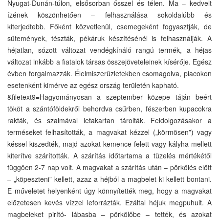
Nyugat-Dunán-túlon, elsősorban ősszel és télen. Ma – kedvelt
ízének köszönhetően – felhasználása sokoldalúbb és
kiterjedtebb. Főként közvetlenül, csemegeként fogyasztják, de
sütemények, tészták, pékáruk készítésénél is felhasználják. A
héjatlan, sózott változat vendégkínáló rangú termék, a héjas
változat inkább a fiatalok társas összejöveteleinek kísérője. Egész
évben forgalmazzák. Élelmiszerüzletekben csomagolva, piacokon
esetenként kimérve az egész ország területén kapható.
&filetext9=Hagyományosan a szeptember közepe táján beért
tököt a szántóföldekről behordva csűrben, fészerben kupacokra
rakták, és szalmával letakartan tárolták. Feldolgozásakor a
terméseket felhasították, a magvakat kézzel („körmösen”) vagy
késsel kiszedték, majd azokat kemence felett vagy kályha mellett
kiterítve szárították. A szárítás időtartama a tüzelés mértékétől
függően 2-7 nap volt. A magvakat a szárítás után – pörkölés előtt
– „köpeszteni” kellett, azaz a héjból a magbelet ki kellett bontani.
E műveletet helyenként úgy könnyítették meg, hogy a magvakat
előzetesen kevés vízzel leforrázták. Ezáltal héjuk megpuhult. A
magbeleket pirító- lábasba – pörkölőbe – tették, és azokat