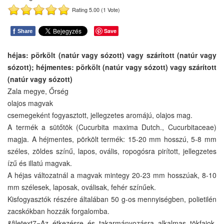
Rating 5.00 (1 Vote)
f
Save
Share
héjas: pörkölt (natúr vagy sózott) vagy szárított (natúr vagy
sózott); héjmentes: pörkölt (natúr vagy sózott) vagy szárított
(natúr vagy sózott)
Zala megye, Őrség
olajos magvak
csemegeként fogyasztott, jellegzetes aromájú, olajos mag.
A termék a sütőtök (Cucurbita maxima Dutch., Cucurbitaceae)
magja. A héjmentes, pörkölt termék: 15-20 mm hosszú, 5-8 mm
széles, zöldes színű, lapos, ovális, ropogósra pirított, jellegzetes
ízű és illatú magvak.
A héjas változatnál a magvak mintegy 20-23 mm hosszúak, 8-10
mm szélesek, laposak, oválisak, fehér színűek.
Kisfogyasztók részére általában 50 g-os mennyiségben, polietilén
zacskókban hozzák forgalomba.
&filetext7=Az étkezésre és takarmányozásra alkalmas tökfajok,