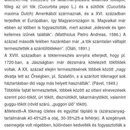
főleg az úri tök (Cucurbita pepo L.) és a sütőtök (Cucurbita
maxima Dutch) Amerikából származnak, és a XVI. században
terjedtek el Európában, így Magyarországon is. Magvaikat már
ebben az időben is fogyasztották, mert azokat „édesnek és igen
kellemes ízűnek találták”. (Matthiolus Pietro Andreas, 1586.) A
század második felében hazánkban már „a tök számtalan válfaját
termesztették a szántóföldeken”. (Oláh, 1891.)
A XVIII. században a töktermesztés annyira elterjedt, hogy pl.
1720-ban, a Jászságban már dézsmára kötelezett tökföldek
voltak. A XX. század elején termesztésének többek között „nagy
divatja lett az Őrségben, pl. Szalafőn, s a szárított tökmagot sok
háztartásban dió vagy más helyett használták”. (Pável, 1949.)
Többféle fajtát termesztettek, többek között az ottani elnevezések
szerint póci-tököt, úri tököt, disznútököt, takarmánytököt, valamint
guggu-tököt (rövid szárú, „guggon ülő” tököt).
&filetext8=A tökmag ízletes és egyúttal tápláló is (szárazanyag-
tartalmának 40-45%25-a olaj, 30-35%25-a fehérje). A szegények
csemegéje volt régebben, különösen kedvelték és fogyasztották a