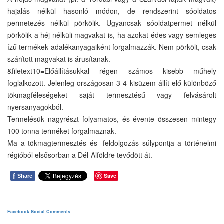
hajalás nélkül hasonló módon, de rendszerint sóoldatos
permetezés nélkül pörkölik. Ugyancsak sóoldatpermet nélkül
pörkölik a héj nélküli magvakat is, ha azokat édes vagy semleges
ízű termékek adalékanyagaiként forgalmazzák. Nem pörkölt, csak
szárított magvakat is árusítanak.
&filetext10=Előállításukkal régen számos kisebb műhely
foglalkozott. Jelenleg országosan 3-4 kisüzem állít elő különböző
tökmagféleségeket saját termesztésű vagy felvásárolt
nyersanyagokból.
Termelésük nagyrészt folyamatos, és évente összesen mintegy
100 tonna terméket forgalmaznak.
Ma a tökmagtermesztés és -feldolgozás súlypontja a történelmi
régióból elsősorban a Dél-Alföldre tevődött át.
f
Save
Share
Facebook Social Comments