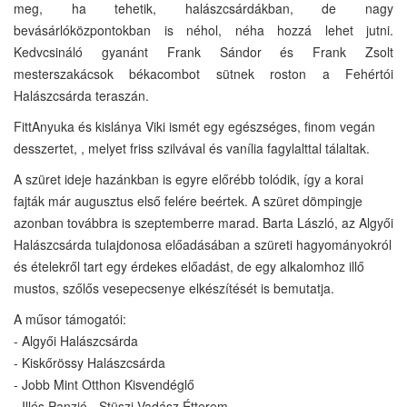
meg, ha tehetik, halászcsárdákban, de nagy
bevásárlóközpontokban is néhol, néha hozzá lehet jutni.
Kedvcsináló gyanánt Frank Sándor és Frank Zsolt
mesterszakácsok békacombot sütnek roston a Fehértói
Halászcsárda teraszán.
FittAnyuka és kislánya Viki ismét egy egészséges, finom vegán
desszertet, , melyet friss szilvával és vanília fagylalttal tálaltak.
A szüret ideje hazánkban is egyre előrébb tolódik, így a korai
fajták már augusztus első felére beértek. A szüret dömpingje
azonban továbbra is szeptemberre marad. Barta László, az Algyői
Halászcsárda tulajdonosa előadásában a szüreti hagyományokról
és ételekről tart egy érdekes előadást, de egy alkalomhoz illő
mustos, szőlős vesepecsenye elkészítését is bemutatja.
A műsor támogatói:
- Algyői Halászcsárda
- Kiskőrössy Halászcsárda
- Jobb Mint Otthon Kisvendéglő
- Illés Panzió - Stüszi Vadász Étterem