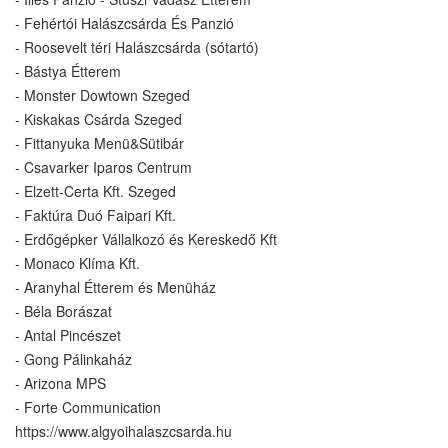
- Fehértói Halászcsárda És Panzió
- Roosevelt téri Halászcsárda (sótartó)
- Bástya Étterem
- Monster Dowtown Szeged
- Kiskakas Csárda Szeged
- Fittanyuka Menü&Sütibár
- Csavarker Iparos Centrum
- Elzett-Certa Kft. Szeged
- Faktúra Duó Faipari Kft.
- Erdőgépker Vállalkozó és Kereskedő Kft
- Monaco Klíma Kft.
- Aranyhal Étterem és Menüház
- Béla Borászat
- Antal Pincészet
- Gong Pálinkaház
- Arizona MPS
- Forte Communication
https://www.algyoihalaszcsarda.hu