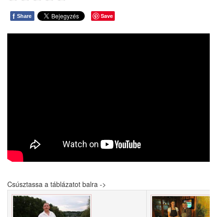
f
Save
Share
Csúsztassa a táblázatot balra ->