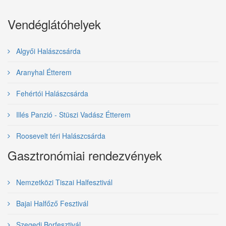
Vendéglátóhelyek
Algyői Halászcsárda
Aranyhal Étterem
Fehértói Halászcsárda
Illés Panzió - Stüszi Vadász Étterem
Roosevelt téri Halászcsárda
Gasztronómiai rendezvények
Nemzetközi Tiszai Halfesztivál
Bajai Halfőző Fesztivál
Szegedi Borfesztivál