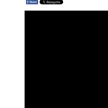
f
Share