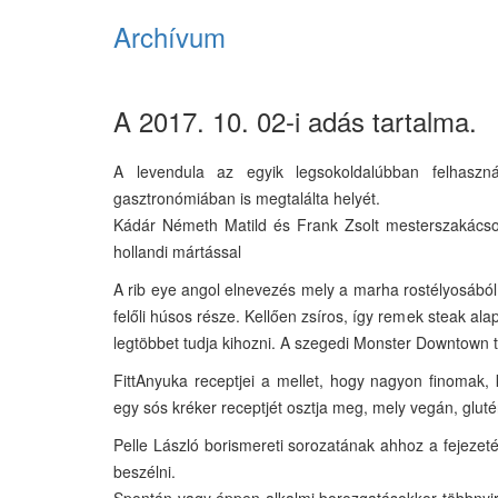
Archívum
A 2017. 10. 02-i adás tartalma.
A levendula az egyik legsokoldalúbban felhaszn
gasztronómiában is megtalálta helyét.
Kádár Németh Matild és Frank Zsolt mesterszakácsok
hollandi mártással
A rib eye angol elnevezés mely a marha rostélyosából
felőli húsos része. Kellően zsíros, így remek steak a
legtöbbet tudja kihozni. A szegedi Monster Downtown t
FittAnyuka receptjei a mellet, hogy nagyon finomak,
egy sós kréker receptjét osztja meg, mely vegán, glut
Pelle László borismereti sorozatának ahhoz a fejezeté
beszélni.
Spontán vagy éppen alkalmi borozgatásokkor többnyire