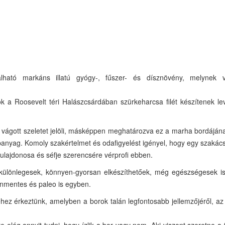
álható markáns illatú gyógy-, fűszer- és dísznövény, melynek 
 a Roosevelt téri Halászcsárdában szürkeharcsa filét készítenek le
 vágott szeletet jelöli, másképpen meghatározva ez a marha bordáján
lapanyag. Komoly szakértelmet és odafigyelést igényel, hogy egy szakác
ulajdonosa és séfje szerencsére vérprofi ebben.
 különlegesek, könnyen-gyorsan elkészíthetőek, még egészségesek is.
énmentes és paleo is egyben.
hez érkeztünk, amelyben a borok talán legfontosabb jellemzőjéről, az 
 elég annyit tudni, hogy ízlik a bor vagy nem. Aki viszont szeretne 