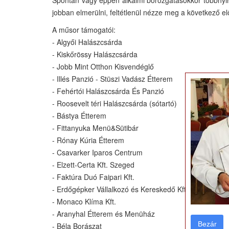
jobban elmerülni, feltétlenül nézze meg a következő el
A műsor támogatói:
- Algyői Halászcsárda
- Kiskőrössy Halászcsárda
- Jobb Mint Otthon Kisvendéglő
- Illés Panzió - Stüszi Vadász Étterem
- Fehértói Halászcsárda És Panzió
- Roosevelt téri Halászcsárda (sótartó)
- Bástya Étterem
- Fittanyuka Menü&Sütibár
- Rónay Kúria Étterem
- Csavarker Iparos Centrum
- Elzett-Certa Kft. Szeged
- Faktúra Duó Faipari Kft.
- Erdőgépker Vállalkozó és Kereskedő Kft
- Monaco Klíma Kft.
- Aranyhal Étterem és Menüház
Bezár
Bezár
- Béla Borászat