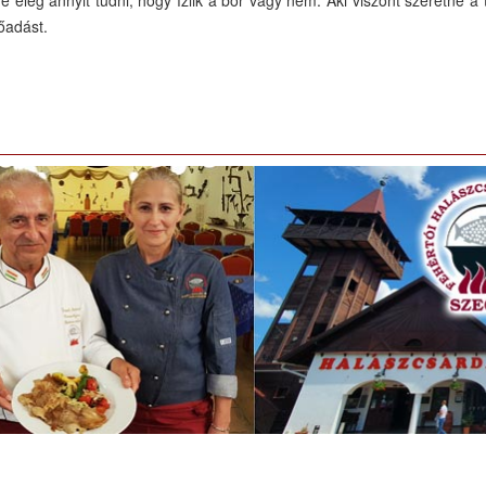
őadást.