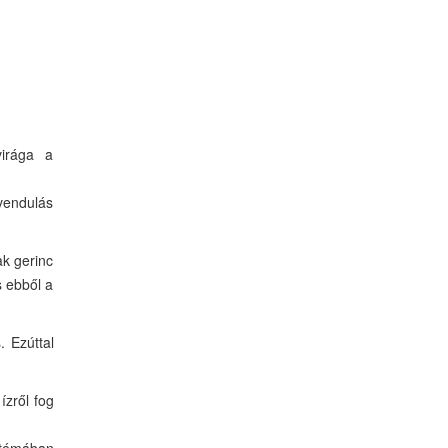
virága a
vendulás
ak gerinc
s ebből a
 Ezúttal
ízről fog
a témában