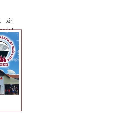
 téri
yulat
×
n párolt
íthető, a
úsból
együttes