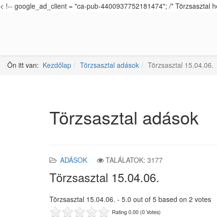
< !-- google_ad_client = "ca-pub-4400937752181474"; /* Törzsasztal h
Ön itt van:
Kezdőlap
Törzsasztal adások
Törzsasztal 15.04.06.
Törzsasztal adások
ADÁSOK
TALÁLATOK: 3177
Törzsasztal 15.04.06.
Törzsasztal 15.04.06.
-
5.0
out of
5
based on
2
votes
Rating 0.00 (0 Votes)