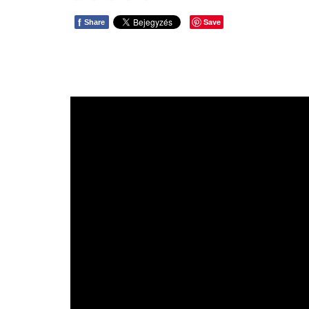
f
Save
Share