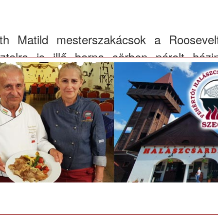
h Matild mesterszakácsok a Roosevelt
talra is illő barna sörben párolt házin
sok a Roosevelt téri Halászcsárda Dankó Pincéjében barna sörbe
ik a nyúltól, kivételesen indokolt esetben szárnyasokkal is helyettes
tes, ne adj isten különféle gyümölcssöröket.
dász Étteremben vaddisznó és házi sertésh
egy olyan receptet mutat be, mely vaddisznó és házi sertéshús 