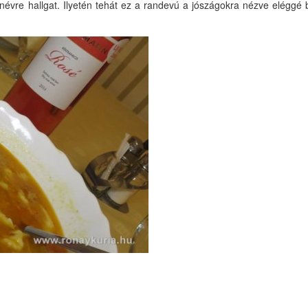
névre hallgat. Ilyetén tehát ez a randevú a jószágokra nézve eléggé b