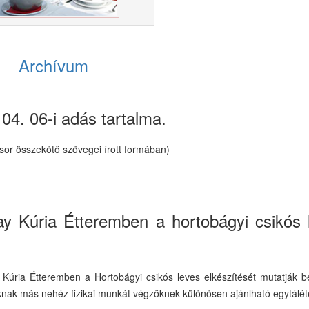
Archívum
04. 06-i adás tartalma.
sor összekötő szövegei írott formában)
ay Kúria Étteremben a hortobágyi csikós 
y Kúria Étteremben a Hortobágyi csikós leves elkészítését mutatják 
oknak más nehéz fizikai munkát végzőknek különösen ajánlható egytálét