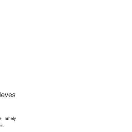
leves
be, amely
el.