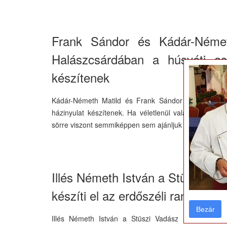
Frank Sándor és Kádár-Német
Halászcsárdában a húsvéti asz
készítenek
Kádár-Németh Matild és Frank Sándor mesterszakác
házinyulat készítenek. Ha véletlenül valaki idegenked
sörre viszont semmiképpen sem ajánljuk az alkoholmen
Illés Németh István a Stüszi Va
készíti el az erdőszéli randevút
Bezár
Bezár
Illés Németh István a Stüszi Vadász Étteremben 