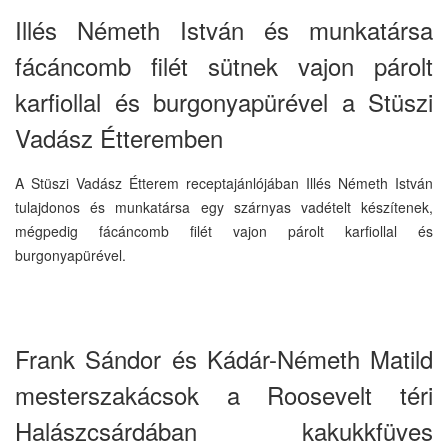
Illés Németh István és munkatársa
fácáncomb filét sütnek vajon párolt
karfiollal és burgonyapürével a Stüszi
Vadász Étteremben
A Stüszi Vadász Étterem receptajánlójában Illés Németh István
tulajdonos és munkatársa egy szárnyas vadételt készítenek,
mégpedig fácáncomb filét vajon párolt karfiollal és
burgonyapürével.
Frank Sándor és Kádár-Németh Matild
mesterszakácsok a Roosevelt téri
Halászcsárdában kakukkfüves