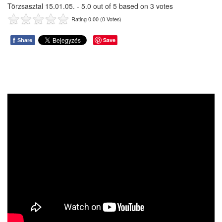
Törzsasztal 15.01.05.
-
5.0
out of
5
based on
3
votes
Rating 0.00 (0 Votes)
f
Save
Share