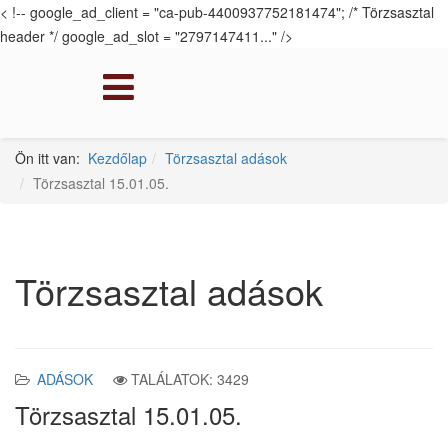
< !-- google_ad_client = "ca-pub-4400937752181474"; /* Törzsasztal
header */ google_ad_slot = "2797147411..." />
Ön itt van:
Kezdőlap
Törzsasztal adások
Törzsasztal 15.01.05.
Törzsasztal adások
ADÁSOK
TALÁLATOK: 3429
Törzsasztal 15.01.05.