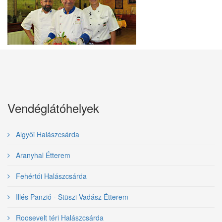
Vendéglátóhelyek
Algyői Halászcsárda
Aranyhal Étterem
Fehértói Halászcsárda
Illés Panzió - Stüszi Vadász Étterem
Roosevelt téri Halászcsárda