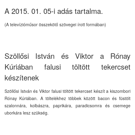
A 2015. 01. 05-i adás tartalma.
(A televízióműsor összekötő szövegei írott formában)
Szöllősi István és Viktor a Rónay
Kúriában falusi töltött tekercset
készítenek
Szöllősi István és Viktor falusi töltött tekercset készít a kiszombori
Rónay Kúriában. A töltelékhez többek között bacon és füstölt
szalonnára, kolbászra, paprikára, paradicsomra és csemege
uborkára lesz szükség.