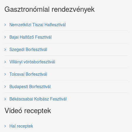
Gasztronómiai rendezvények
Nemzetközi Tiszai Halfesztivál
Bajai Halfőző Fesztivál
Szegedi Borfesztivál
Villányi vörösborfesztivál
Tolcsvai Borfesztivál
Budapesti Borfesztivál
Békéscsabai Kolbász Fesztivál
Videó receptek
Hal receptek