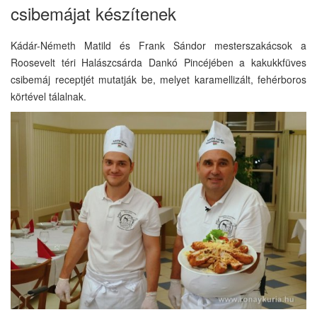
csibemájat készítenek
Kádár-Németh Matild és Frank Sándor mesterszakácsok a
Roosevelt téri Halászcsárda Dankó Pincéjében a kakukkfüves
csibemáj receptjét mutatják be, melyet karamellizált, fehérboros
körtével tálalnak.