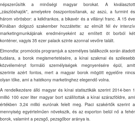
népszerűsítik a minőségi magyar borokat. A kiválasztott
„zászlóshajók", amelyekre összpontosítanak, az aszú, a furmint és
három vörösbor: a kékfrankos, a bikavér és a villányi franc. A 15 éve
Kínában dolgozó szakember hozzátette: az elmúlt fél év intenzív
marketingmunkájának eredményeként az említett öt borból két
konténer, vagyis 35 ezer palack szinte azonnal vevőre talált.
Elmondta: promóciós programjuk a személyes találkozók során átadott
tudásra, a borok megismertetésére, a kínai szakmai és szélesebb
közvéleményt formáló személyiségek megnyerésére épül, amit
szerinte azért fontos, mert a magyar borok mögött egyelőre nincs
olyan tőke, ami a hatékony marketinghez elegendő volna.
A rendelkezésre álló magyar és kínai statisztikák szerint 2014-ben 1
millió 100 ezer liter magyar bort szállítottak a kínai szárazföldre, ami
értékben 3,24 millió eurónak felelt meg. Piaci szakértők szerint a
mennyiség egyértelműen növekszik, és az exporton belül nő a fehér
borok, valamint a pezsgő, pezsgőbor aránya is.