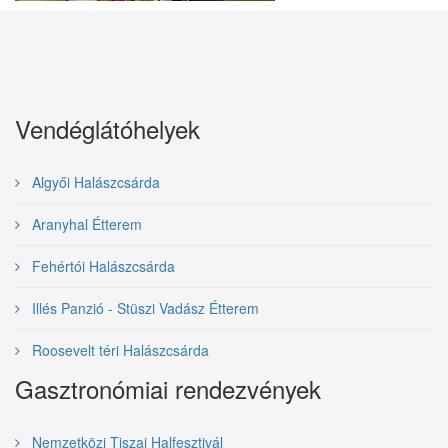
Vendéglátóhelyek
Algyői Halászcsárda
Aranyhal Étterem
Fehértói Halászcsárda
Illés Panzió - Stüszi Vadász Étterem
Roosevelt téri Halászcsárda
Gasztronómiai rendezvények
Nemzetközi Tiszai Halfesztivál