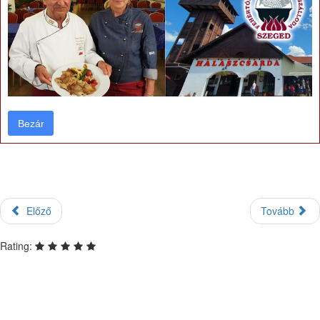
Bezár
Bezár
Előző
Tovább
Rating: