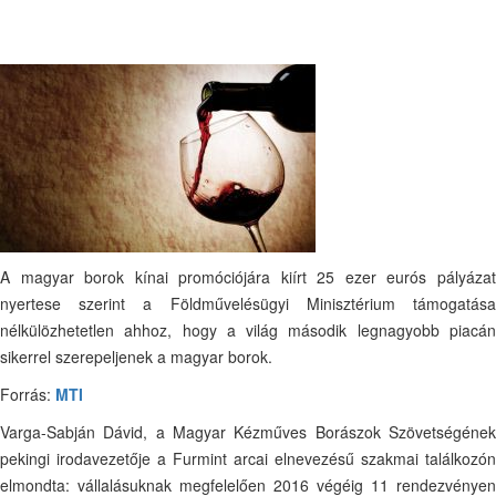
A magyar borok kínai promóciójára kiírt 25 ezer eurós pályázat
nyertese szerint a Földművelésügyi Minisztérium támogatása
nélkülözhetetlen ahhoz, hogy a világ második legnagyobb piacán
sikerrel szerepeljenek a magyar borok.
Forrás:
MTI
Varga-Sabján Dávid, a Magyar Kézműves Borászok Szövetségének
pekingi irodavezetője a Furmint arcai elnevezésű szakmai találkozón
elmondta: vállalásuknak megfelelően 2016 végéig 11 rendezvényen