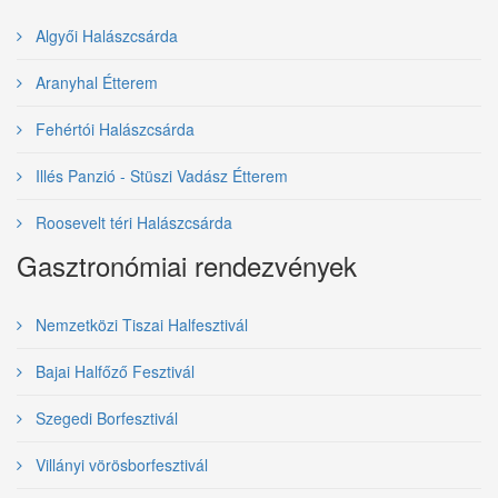
Algyői Halászcsárda
Aranyhal Étterem
Fehértói Halászcsárda
Illés Panzió - Stüszi Vadász Étterem
Roosevelt téri Halászcsárda
Gasztronómiai rendezvények
Nemzetközi Tiszai Halfesztivál
Bajai Halfőző Fesztivál
Szegedi Borfesztivál
Villányi vörösborfesztivál