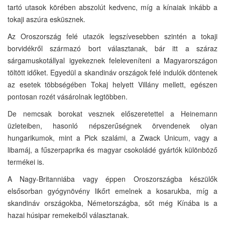
tartó utasok körében abszolút kedvenc, míg a kínaiak inkább a
tokaji aszúra esküsznek.
Az Oroszország felé utazók legszívesebben szintén a tokaji
borvidékről származó bort választanak, bár itt a száraz
sárgamuskotállyal igyekeznek feleleveníteni a Magyarországon
töltött időket. Egyedül a skandináv országok felé indulók döntenek
az esetek többségében Tokaj helyett Villány mellett, egészen
pontosan rozét vásárolnak legtöbben.
De nemcsak borokat vesznek előszeretettel a Heinemann
üzleteiben, hasonló népszerűségnek örvendenek olyan
hungarikumok, mint a Pick szalámi, a Zwack Unicum, vagy a
libamáj, a fűszerpaprika és magyar csokoládé gyártók különböző
termékei is.
A Nagy-Britanniába vagy éppen Oroszországba készülők
elsősorban gyógynövény likőrt emelnek a kosarukba, míg a
skandináv országokba, Németországba, sőt még Kínába is a
hazai húsipar remekeiből választanak.