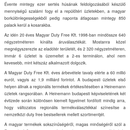
Évente mintegy ezer sertés húsának feldolgozásából készülő
mennyiségű szalámi fogy el a repülőtéri üzletekben, a magyar
borkülönlegességekből pedig naponta átlagosan mintegy 850
palack kerül a kosarakba.
Az idén 20 éves Magyar Duty Free Kft. 1998-ban mindössze 640
négyzetméteren kínálta áruválasztékát. Mostanra közel
megnégyszerezte az eladótér területét, és 2 320 négyzetméteren,
immár 6 üzletet is üzemeltet a 2-es terminálon, ahol nem
kevesebb, mint kétszáz alkalmazott dolgozik.
A Magyar Duty Free Kft. éves árbevétele tavaly elérte a 60 millió
eurót, vagyis az 1,9 milliárd forintot. A budapesti üzletek első
helyen állnak a regionális termékek értékesítésében a Heinemann
üzletek rangsorában. A Heinemann budapesti képviseletének két
évtizede során különösen kiemelt figyelmet fordított mindig arra,
hogy változatos regionális termékválasztékkal színesítse a
nemzetközi duty free bestsellerek mellett szortimentjét.
A magyar termékek sokszínűségéről, magas minőségéről szól a