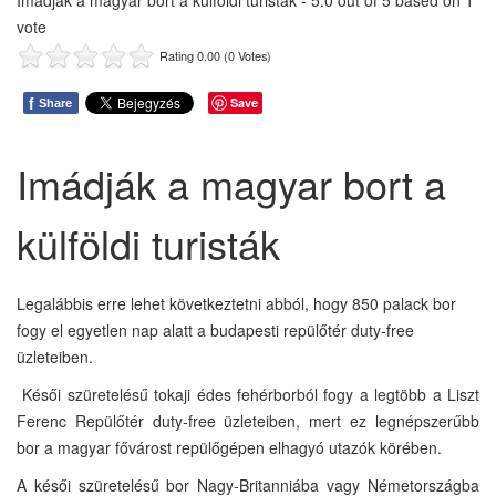
Imádják a magyar bort a külföldi turisták
-
5.0
out of
5
based on
1
vote
Rating 0.00 (0 Votes)
f
Save
Share
Imádják a magyar bort a
külföldi turisták
Legalábbis erre lehet következtetni abból, hogy 850 palack bor
fogy el egyetlen nap alatt a budapesti repülőtér duty-free
üzleteiben.
Késői szüretelésű tokaji édes fehérborból fogy a legtöbb a Liszt
Ferenc Repülőtér duty-free üzleteiben, mert ez legnépszerűbb
bor a magyar fővárost repülőgépen elhagyó utazók körében.
A késői szüretelésű bor Nagy-Britanniába vagy Németországba