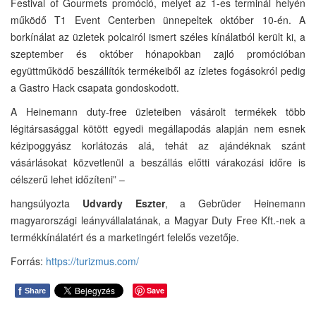
Festival of Gourmets promóció, melyet az 1-es terminál helyén
működő T1 Event Centerben ünnepeltek október 10-én. A
borkínálat az üzletek polcairól ismert széles kínálatból került ki, a
szeptember és október hónapokban zajló promócióban
együttműködő beszállítók termékeiből az ízletes fogásokról pedig
a Gastro Hack csapata gondoskodott.
A Heinemann duty-free üzleteiben vásárolt termékek több
légitársasággal kötött egyedi megállapodás alapján nem esnek
kézipoggyász korlátozás alá, tehát az ajándéknak szánt
vásárlásokat közvetlenül a beszállás előtti várakozási időre is
célszerű lehet időzíteni” –
hangsúlyozta
Udvardy Eszter
, a Gebrüder Heinemann
magyarországi leányvállalatának, a Magyar Duty Free Kft.-nek a
termékkínálatért és a marketingért felelős vezetője.
Forrás:
https://turizmus.com/
f
Save
Share