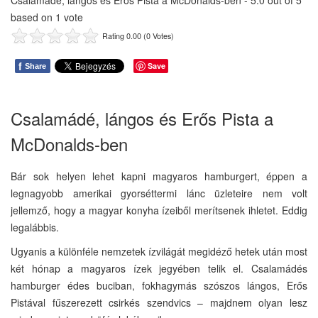
Csalamádé, lángos és Erős Pista a McDonalds-ben
-
5.0
out of
5
based on
1
vote
Rating 0.00 (0 Votes)
f
Save
Share
Csalamádé, lángos és Erős Pista a
McDonalds-ben
Bár sok helyen lehet kapni magyaros hamburgert, éppen a
legnagyobb amerikai gyorséttermi lánc üzleteire nem volt
jellemző, hogy a magyar konyha ízeiből merítsenek ihletet. Eddig
legalábbis.
Ugyanis a különféle nemzetek ízvilágát megidéző hetek után most
két hónap a magyaros ízek jegyében telik el. Csalamádés
hamburger édes buciban, fokhagymás szószos lángos, Erős
Pistával fűszerezett csirkés szendvics – majdnem olyan lesz