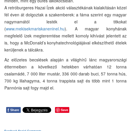
minden, mint egy büfés lakókocsiban.
A retróburgeres Hazai Ízek akció választékának kialakításán közel
fél éven át dolgoztak a szakemberek: a fáma szerint egy magyar
nagymamától lesték el a titkokat
(
www.mekisekmariskaneninel.hu
). A magyar konyhának
megfelelő ízek megteremtése mellett komoly kihívást jelentett az
is, hogy a McDonald’s konyhatechnológiájával elkészíthető ételek
kerüljenek a tálcákra.
Az előzetes becslések alapján a világhírű lánc magyarországi
éttermeiben a következő hetekben várhatóan 12 tonna
csalamádé, 7 000 liter mustár, 336 000 darab buci, 57 tonna hús,
700 kg lilahagyma, 4 tonna trappista sajt és több mint 1 tonna
Pannónia sajt fogy majd el.
f
Save
Share
Facebook Social Comments