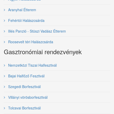
Aranyhal Étterem
Fehértói Halászcsárda
Illés Panzió - Stüszi Vadász Étterem
Roosevelt téri Halászcsárda
Gasztronómiai rendezvények
Nemzetközi Tiszai Halfesztivál
Bajai Halfőző Fesztivál
Szegedi Borfesztivál
Villányi vörösborfesztivál
Tolcsvai Borfesztivál