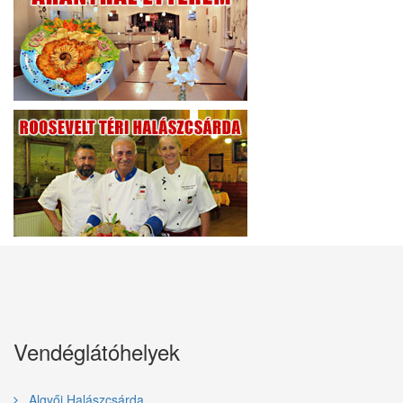
Vendéglátóhelyek
Algyői Halászcsárda