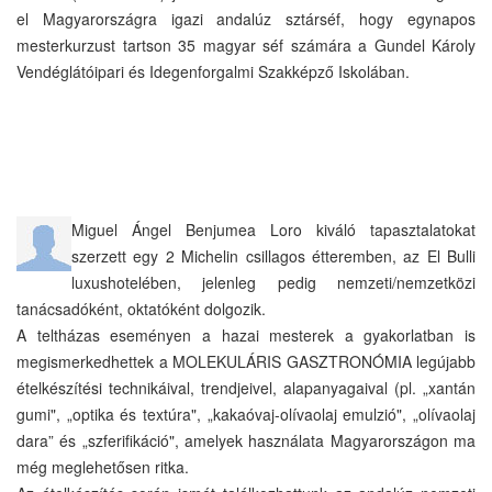
el Magyarországra igazi andalúz sztárséf, hogy egynapos
mesterkurzust tartson 35 magyar séf számára a Gundel Károly
Vendéglátóipari és Idegenforgalmi Szakképző Iskolában.
Miguel Ángel Benjumea Loro kiváló tapasztalatokat
szerzett egy 2 Michelin csillagos étteremben, az El Bulli
luxushotelében, jelenleg pedig nemzeti/nemzetközi
tanácsadóként, oktatóként dolgozik.
A teltházas eseményen a hazai mesterek a gyakorlatban is
megismerkedhettek a MOLEKULÁRIS GASZTRONÓMIA legújabb
ételkészítési technikáival, trendjeivel, alapanyagaival (pl. „xantán
gumi", „optika és textúra", „kakaóvaj-olívaolaj emulzió", „olívaolaj
dara” és „szferifikáció", amelyek használata Magyarországon ma
még meglehetősen ritka.