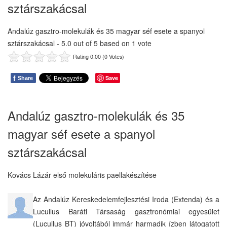
sztárszakácsal
Andalúz gasztro-molekulák és 35 magyar séf esete a spanyol
sztárszakácsal
-
5.0
out of
5
based on
1
vote
Rating 0.00 (0 Votes)
f
Save
Share
Andalúz gasztro-molekulák és 35
magyar séf esete a spanyol
sztárszakácsal
Kovács Lázár első molekuláris paellakészítése
Az Andalúz Kereskedelemfejlesztési Iroda (Extenda) és a
Lucullus Baráti Társaság gasztronómiai egyesület
(Lucullus BT) jóvoltából immár harmadik ízben látogatott