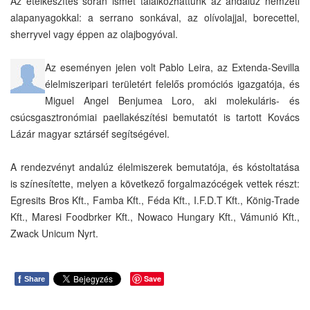
Az ételkészítés során ismét találkozhattunk az andalúz nemzeti
alapanyagokkal: a serrano sonkával, az olívolajjal, borecettel,
sherryvel vagy éppen az olajbogyóval.
Az eseményen jelen volt Pablo Leira, az Extenda-Sevilla
élelmiszeripari területért felelős promóciós igazgatója, és
Miguel Angel Benjumea Loro, aki molekuláris- és
csúcsgasztronómiai paellakészítési bemutatót is tartott Kovács
Lázár magyar sztárséf segítségével.
A rendezvényt andalúz élelmiszerek bemutatója, és kóstoltatása
is színesítette, melyen a következő forgalmazócégek vettek részt:
Egresits Bros Kft., Famba Kft., Féda Kft., I.F.D.T Kft., König-Trade
Kft., Maresi Foodbrker Kft., Nowaco Hungary Kft., Vámunió Kft.,
Zwack Unicum Nyrt.
f
Save
Share