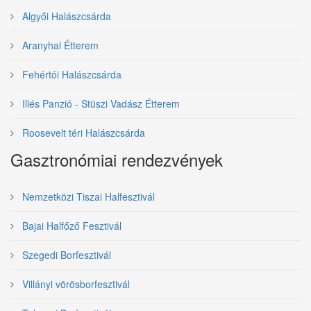
Algyői Halászcsárda
Aranyhal Étterem
Fehértói Halászcsárda
Illés Panzió - Stüszi Vadász Étterem
Roosevelt téri Halászcsárda
Gasztronómiai rendezvények
Nemzetközi Tiszai Halfesztivál
Bajai Halfőző Fesztivál
Szegedi Borfesztivál
Villányi vörösborfesztivál