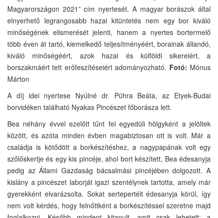
Magyarországon 2021” cím nyertesét. A magyar borászok által
elnyerhető legrangosabb hazai kitüntetés nem egy bor kiváló
minőségének elismerését jelenti, hanem a nyertes bortermelő
több éven át tartó, kiemelkedő teljesítményéért, borainak állandó,
kiváló minőségéért, azok hazai és külföldi sikereiért, a
borszakmáért tett erőfeszítéseiért adományozható.
Fotó:
Mónus
Márton
A díj idei nyertese Nyúlné dr. Pühra Beáta, az Etyek-Budai
borvidéken található Nyakas Pincészet főborásza lett.
Bea néhány évvel ezelőtt tűnt fel egyedüli hölgyként a jelöltek
között, és azóta minden évben magabiztosan ott is volt. Már a
családja is kötődött a borkészítéshez, a nagypapának volt egy
szőlőskertje és egy kis pincéje, ahol bort készített, Bea édesanyja
pedig az Állami Gazdaság bácsalmási pincéjében dolgozott. A
kislány a pincészet laborját igazi szentélynek tartotta, amely már
gyerekként elvarázsolta. Sokat sertepertélt édesanyja körül, így
nem volt kérdés, hogy felnőttként a borkészítéssel szeretne majd
foglalkozni. Később mindent kitanult, amit csak lehetett: a