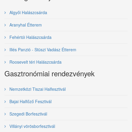
Algyői Halászcsárda
Aranyhal Étterem
Fehértói Halászcsárda
Illés Panzió - Stüszi Vadász Étterem
Roosevelt téri Halászcsárda
Gasztronómiai rendezvények
Nemzetközi Tiszai Halfesztivál
Bajai Halfőző Fesztivál
Szegedi Borfesztivál
Villányi vörösborfesztivál