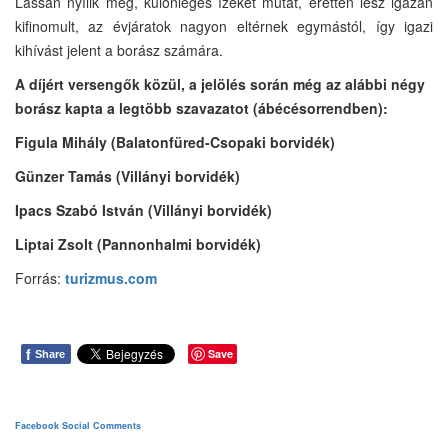
Lassan nyílik meg, különleges ízeket mutat, éretten lesz igazán
kifinomult, az évjáratok nagyon eltérnek egymástól, így igazi
kihívást jelent a borász számára.
A díjért versengők közül, a jelölés során még az alábbi négy
borász kapta a legtöbb szavazatot (ábécésorrendben):
Figula Mihály (Balatonfüred-Csopaki borvidék)
Günzer Tamás (Villányi borvidék)
Ipacs Szabó István (Villányi borvidék)
Liptai Zsolt (Pannonhalmi borvidék)
Forrás:
turizmus.com
f
Save
Share
Facebook Social Comments