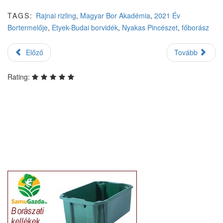
TAGS:
Rajnai rizling
,
Magyar Bor Akadémia
,
2021 Év
Bortermelője
,
Etyek-Budai borvidék
,
Nyakas Pincészet
,
főborász
Előző
Tovább
Rating: