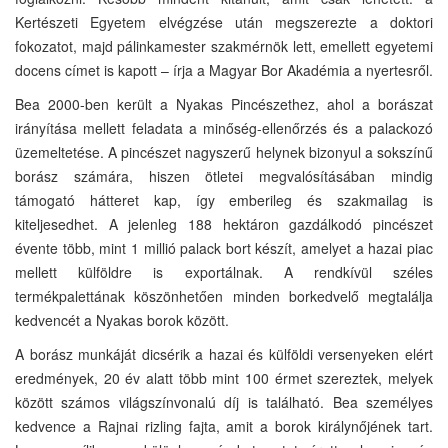
Kertészeti Egyetem elvégzése után megszerezte a doktori
fokozatot, majd pálinkamester szakmérnök lett, emellett egyetemi
docens címet is kapott – írja a Magyar Bor Akadémia a nyertesről.
Bea 2000-ben került a Nyakas Pincészethez, ahol a borászat
irányítása mellett feladata a minőség-ellenőrzés és a palackozó
üzemeltetése. A pincészet nagyszerű helynek bizonyul a sokszínű
borász számára, hiszen ötletei megvalósításában mindig
támogató hátteret kap, így emberileg és szakmailag is
kiteljesedhet. A jelenleg 188 hektáron gazdálkodó pincészet
évente több, mint 1 millió palack bort készít, amelyet a hazai piac
mellett külföldre is exportálnak. A rendkívül széles
termékpalettának köszönhetően minden borkedvelő megtalálja
kedvencét a Nyakas borok között.
A borász munkáját dicsérik a hazai és külföldi versenyeken elért
eredmények, 20 év alatt több mint 100 érmet szereztek, melyek
között számos világszínvonalú díj is található. Bea személyes
kedvence a Rajnai rizling fajta, amit a borok királynőjének tart.