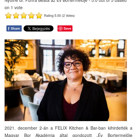
Nyúlné dr. Pühra Beáta az Év Bortermelője
-
5.0
out of
5
based
on
1
vote
Rating 5.00 (2 Votes)
f
Save
Share
2021. december 2-án a FELIX Kitchen & Bar-ban kihirdették a
Magyar Bor Akadémia által gondozott „Év Bortermelője