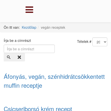
Ön itt van:
Kezdőlap
vegán receptek
Írja be a címrészt
Tételek #
Áfonyás, vegán, szénhidrátcsökkentett
muffin receptje
Csicseriborsó krém recept