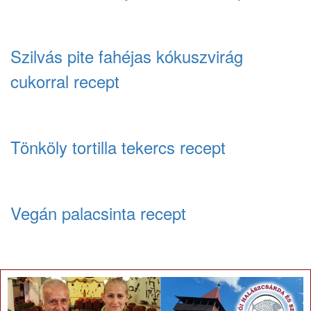
Szilvás pite fahéjas kókuszvirág
cukorral recept
Tönköly tortilla tekercs recept
Vegán palacsinta recept
Vegán receptek
×