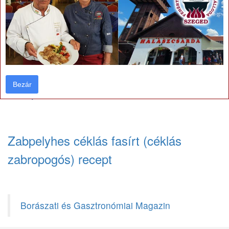
Vegán tavaszi omlett recept
Vörösáfonyás-hajdinás müzli szelet
Bezár
Bezár
recept
Zabpelyhes céklás fasírt (céklás
zabropogós) recept
Borászati és Gasztronómiai Magazin