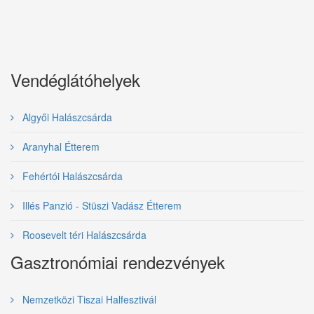
Vendéglátóhelyek
Algyői Halászcsárda
Aranyhal Étterem
Fehértói Halászcsárda
Illés Panzió - Stüszi Vadász Étterem
Roosevelt téri Halászcsárda
Gasztronómiai rendezvények
Nemzetközi Tiszai Halfesztivál