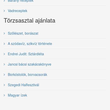
Bárány receptek
Vadreceptek
Törzsasztal ajánlata
Szőlészet, borászat
A szódavíz, szikvíz története
Endrei Judit: Sztárdiéta
Jancsi bácsi szakácskönyve
Borkóstolók, borvacsorák
Szegedi Halfesztivál
Magyar ízek