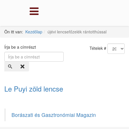
Ön itt van:
Kezdőlap
újévi lencsefőzelék rántotthússal
Írja be a címrészt
Tételek #
Le Puyi zöld lencse
Borászati és Gasztronómiai Magazin