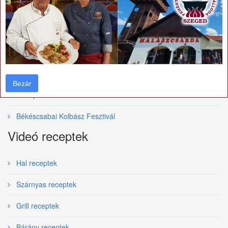
Bajai Halfőző Fesztivál
Szegedi Borfesztivál
Villányi vörösborfesztivál
Tolcsvai Borfesztivál
Bezár
Bezár
Budapesti Borfesztivál
Békéscsabai Kolbász Fesztivál
Videó receptek
Hal receptek
Szárnyas receptek
Grill receptek
Bárány receptek