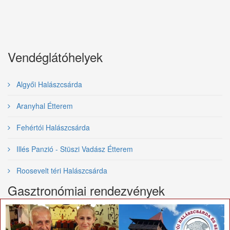
Vendéglátóhelyek
Algyői Halászcsárda
Aranyhal Étterem
Fehértói Halászcsárda
Illés Panzió - Stüszi Vadász Étterem
Roosevelt téri Halászcsárda
Gasztronómiai rendezvények
×
Nemzetközi Tiszai Halfesztivál