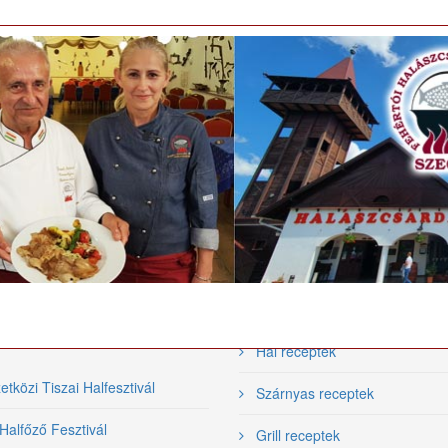
észséges táplálkozás
.
tronómiai
Videó receptek
ezvények
Hal receptek
közi Tiszai Halfesztivál
Szárnyas receptek
Halfőző Fesztivál
Grill receptek