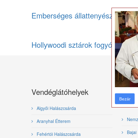
Emberséges állattenyésztés, eg
Hollywoodi sztárok fogyókúrája 2
Vendéglátóhelyek
Gasz
Bezár
Bezár
rend
Algyői Halászcsárda
Nemzet
Aranyhal Étterem
Bajai 
Fehértói Halászcsárda