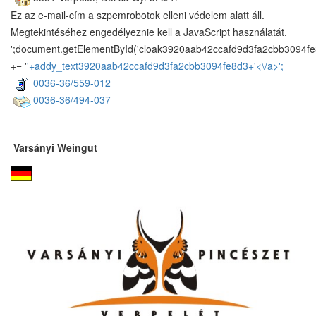
Ez az e-mail-cím a szpemrobotok elleni védelem alatt áll.
Megtekintéséhez engedélyeznie kell a JavaScript használatát.
';document.getElementById('cloak3920aab42ccafd9d3fa2cbb3094fe
+= '
'+addy_text3920aab42ccafd9d3fa2cbb3094fe8d3+'<\/a>';
0036-36/559-012
0036-36/494-037
Varsányi Weingut