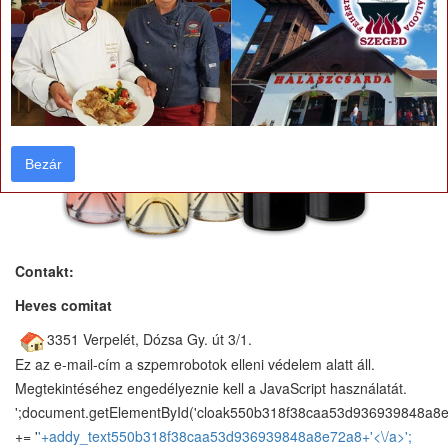
Bezár
Bezár
Contakt:
Heves comitat
3351 Verpelét, Dózsa Gy. út 3/1.
Ez az e-mail-cím a szpemrobotok elleni védelem alatt áll.
Megtekintéséhez engedélyeznie kell a JavaScript használatát.
';document.getElementById('cloak550b318f38caa53d936939848a8
+= '
'+addy_text550b318f38caa53d936939848a8e72a8+'<\/a>';