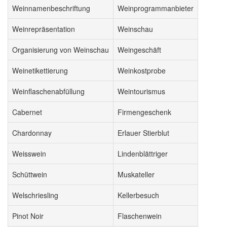
Weinnamenbeschriftung
Weinprogrammanbieter
Weinrepräsentation
Weinschau
Organisierung von Weinschau
Weingeschäft
Weinetikettierung
Weinkostprobe
Weinflaschenabfüllung
Weintourismus
Cabernet
Firmengeschenk
Chardonnay
Erlauer Stierblut
Weisswein
Lindenblättriger
Schüttwein
Muskateller
Welschriesling
Kellerbesuch
Pinot Noir
Flaschenwein