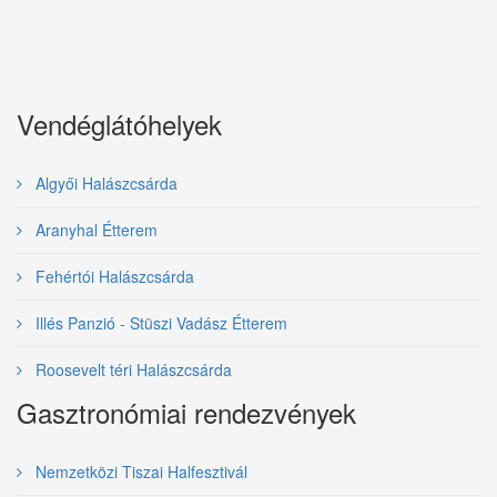
Vendéglátóhelyek
Algyői Halászcsárda
Aranyhal Étterem
Fehértói Halászcsárda
Illés Panzió - Stüszi Vadász Étterem
Roosevelt téri Halászcsárda
Gasztronómiai rendezvények
Nemzetközi Tiszai Halfesztivál