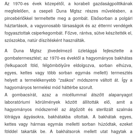
Az 1970-es évek közepétől, a korabeli gazdaságpolitikának
megfelelően, a csepeli Duna Mgtsz részes művelésben, a
pincebérlőkkel termeltette meg a gombát. Elsősorban a polgári
háztartások, a vagyonosabb társaságok és az éttermi vendégek
fogyasztottak csiperkegombát. Főzve, rántva, sütve készítették el,
szószokba, natúr díszítésként használták.
A Duna Mgtsz jövedelmező üzletággá fejlesztette a
gombatermesztést; az 1970-es évektől a hagyományos bakhátas
(felkupacolt föld, félgömbölyűre eldolgozva, sorban elhúzva,
egyes, kettes vagy több sorban egymás mellett) termesztés
helyett a termelékenyebb "zsákos" módszerre váltott át. Így a
hagyományos termelési mód háttérbe szorult.
A gombacsírát, azaz a micéliummal átszőtt alapanyagot
laboratóriumi körülmények között állították elő, amit a
hagyományos módszernél az átgőzölt és sterilizált szalmás
lótrágya ágyásokra, bakhátakba oltottak. A bakhátak egyes,
kettes vagy hármas egymás melletti sorban húzódtak, ezeket
földdel takarták be. A bakhátsorok mellett utat hagytak a