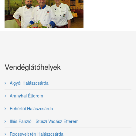
Vendéglátóhelyek
Algyői Halászcsárda
Aranyhal Étterem
Fehértói Halászcsárda
Illés Panzió - Stüszi Vadász Étterem
Roosevelt téri Halászcsárda