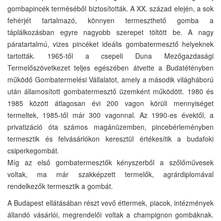
gombapincék terméséből biztosították. A XX. század elején, a sok
fehérjét tartalmazó, könnyen termeszthető gomba a
táplálkozásban egyre nagyobb szerepet töltött be. A nagy
páratartalmú, vizes pincéket ideális gombatermesztő helyeknek
tartották. 1965-től a csepeli Duna Mezőgazdasági
Termelőszövetkezet teljes egészében átvette a Budatétényben
működő Gombatermelési Vállalatot, amely a második világháború
után államosított gombatermesztő üzemként működött. 1980 és
1985 között átlagosan évi 200 vagon körüli mennyiséget
termeltek, 1985-től már 300 vagonnal. Az 1990-es évektől, a
privatizáció óta számos magánüzemben, pincebérleményben
termesztik és felvásárlókon keresztül értékesítik a budafoki
csiperkegombát.
Míg az első gombatermesztők kényszerből a szőlőművesek
voltak, ma már szakképzett termelők, agrárdiplomával
rendelkezők termesztik a gombát.
A Budapest ellátásában részt vevő éttermek, piacok, intézmények
állandó vásárlói, megrendelői voltak a champignon gombáknak.