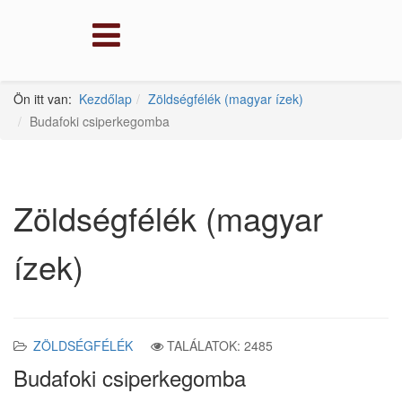
Ön itt van:
Kezdőlap
Zöldségfélék (magyar ízek)
Budafoki csiperkegomba
Zöldségfélék (magyar
ízek)
ZÖLDSÉGFÉLÉK
TALÁLATOK: 2485
Budafoki csiperkegomba