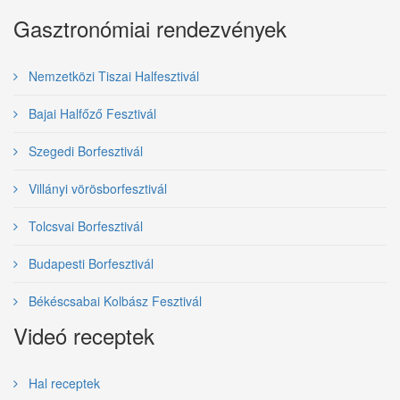
Gasztronómiai rendezvények
Nemzetközi Tiszai Halfesztivál
Bajai Halfőző Fesztivál
Szegedi Borfesztivál
Villányi vörösborfesztivál
Tolcsvai Borfesztivál
Budapesti Borfesztivál
Békéscsabai Kolbász Fesztivál
Videó receptek
Hal receptek