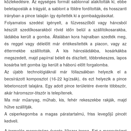
közlekedésre. Az egységes formát sablonnal alakították ki, ebbe
beletaposták a trágyát, a sablont a földre fordították, és hosszanti
irányban a pince talaján így építették ki a gombaágyásokat.
Folyamatos szedést igényelt, a fűzvesszőből vagy háncsból
készült szedőkosarakból rövid időn belül a szállítókosarakba,
ládákba került a gomba. Általában kora hajnalban szedték meg,
és reggel vagy délelőtt már értékesítették a piacon, vagy az
éttermekbe szállították. A kis háncsládákba, kosárkákba
megszedett, majd papírral bélelt és díszített, többrekeszes, lapos
kosárba tett gomba így került a háború előtt forgalomba.
Az újabb technológiáknál már fóliazsákban helyezik el a
becsírázott komposztot (16-22 kg/zsák), és ezt helyezik a pince
lebetonozott talajára. Egy adott pince területére évente többször,
akár háromszor-ötször is telepítenek.
Ma már műanyag, műhab, kis, fehér rekeszekbe rakják, majd
hűtve szállítják.
A csiperkegomba a magas páratartalmú, friss levegőjű pincét
kedveli.
A termelés mennyisége évente 33ezer tonna. Ezt a mennyiséget