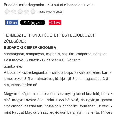
Budafoki csiperkegomba
-
5.0
out of
5
based on
1
vote
Rating 0.00 (0 Votes)
f
Save
Share
TERMESZTETT, GYŰJTÖGETETT ÉS FELDOLGOZOTT
ZÖLDSÉGEK
BUDAFOKI CSIPERKEGOMBA
champignon, sampinyon, csiperke, csipirka, csöpörke, sampion
Pest megye, Budafok - Budapest XXII. kerülete
gombaféle.
A budafoki csiperkegomba (Psalliota bispora) kalapja fehér, barna
lemezekkel, 3-5 cm átmérővel, tönkje 1,5-3 cm, magassága 3-8
cm, telepszerűen nő.
Magyarországon a termesztése viszonylag kései kezdetű, bár az
első magyar szótörténeti adat 1358-ból való, és egyfajta gomba
értelemben használták. 1584-ben chöpörke formában Beythe -
mint Nyugat-Magyarország egyik gombafajtáját - is leírta. Pincés