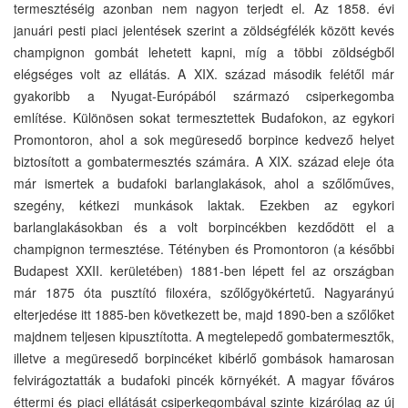
termesztéséig azonban nem nagyon terjedt el. Az 1858. évi
januári pesti piaci jelentések szerint a zöldségfélék között kevés
champignon gombát lehetett kapni, míg a többi zöldségből
elégséges volt az ellátás. A XIX. század második felétől már
gyakoribb a Nyugat-Európából származó csiperkegomba
említése. Különösen sokat termesztettek Budafokon, az egykori
Promontoron, ahol a sok megüresedő borpince kedvező helyet
biztosított a gombatermesztés számára. A XIX. század eleje óta
már ismertek a budafoki barlanglakások, ahol a szőlőműves,
szegény, kétkezi munkások laktak. Ezekben az egykori
barlanglakásokban és a volt borpincékben kezdődött el a
champignon termesztése. Tétényben és Promontoron (a későbbi
Budapest XXII. kerületében) 1881-ben lépett fel az országban
már 1875 óta pusztító filoxéra, szőlőgyökértetű. Nagyarányú
elterjedése itt 1885-ben következett be, majd 1890-ben a szőlőket
majdnem teljesen kipusztította. A megtelepedő gombatermesztők,
illetve a megüresedő borpincéket kibérlő gombások hamarosan
felvirágoztatták a budafoki pincék környékét. A magyar főváros
éttermi és piaci ellátását csiperkegombával szinte kizárólag az új