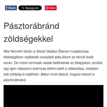
f
Save
Share
Pásztorábránd
zöldségekkel
Illés Németh István a Stüszi Vadász Étterem tulajdonosa
többségében vadételek receptjeit adta közre az elmúlt évek
során. De mivel nemcsak vadak találhatóak az étlapjukon, ezúttal
egy igen népszerű szárnyas ételre esett a választása, melyben
sok zöldség is található. Akkor most lássuk, hogyan készül a
pásztorábránd.