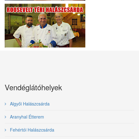
Vendéglátóhelyek
Algyői Halászcsárda
Aranyhal Étterem
Fehértói Halászcsárda