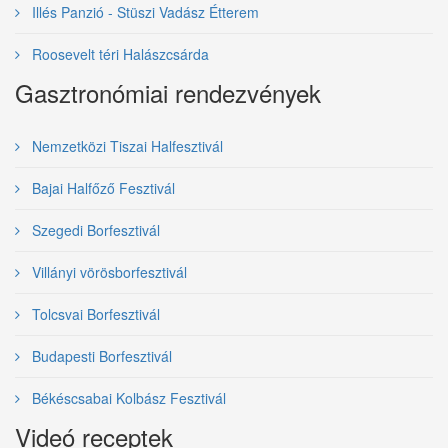
Illés Panzió - Stüszi Vadász Étterem
Roosevelt téri Halászcsárda
Gasztronómiai rendezvények
Nemzetközi Tiszai Halfesztivál
Bajai Halfőző Fesztivál
Szegedi Borfesztivál
Villányi vörösborfesztivál
Tolcsvai Borfesztivál
Budapesti Borfesztivál
Békéscsabai Kolbász Fesztivál
Videó receptek