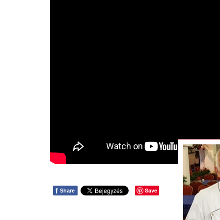
f
Save
Share