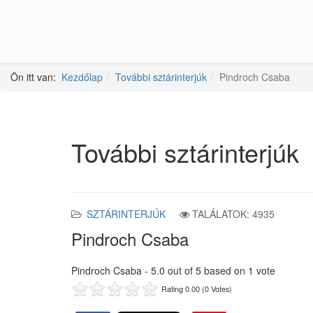
Ön itt van:
Kezdőlap
További sztárinterjúk
Pindroch Csaba
További sztárinterjúk
SZTÁRINTERJÚK
TALÁLATOK: 4935
Pindroch Csaba
Pindroch Csaba
-
5.0
out of
5
based on
1
vote
Rating 0.00 (0 Votes)