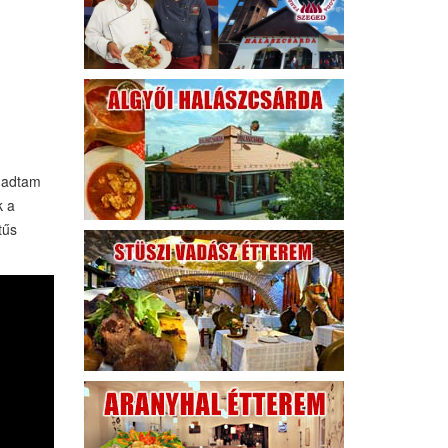
agadtam
k a
tűs