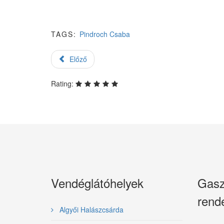
TAGS:
Pindroch Csaba
Előző
Rating:
Vendéglátóhelyek
Gasz
rend
Algyői Halászcsárda