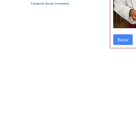
Facebook Social Comments
Bezár
Bezár