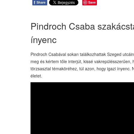
f
Save
Share
Pindroch Csaba szakácsta
ínyenc
Pindroch Csabával sokan találkozhattak Szeged utcáin 
meg és kértem tőle interjút, kissé vakrepülésszerűen,
törzsasztal témaköréhez, túl azon, hogy igazi ínyenc.
életet.