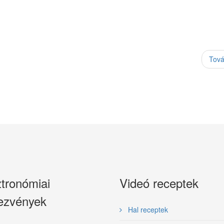
Tov
tronómiai
Videó receptek
ezvények
Hal receptek