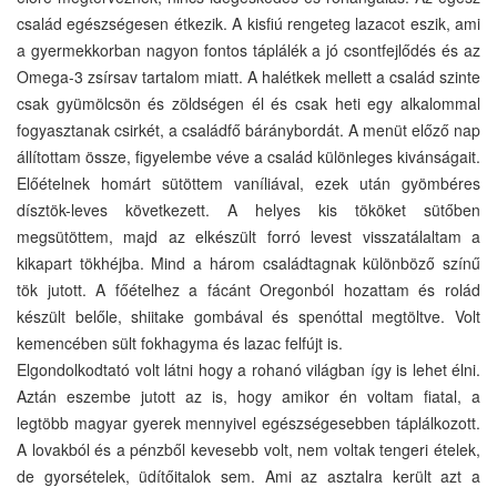
család egészségesen étkezik. A kisfiú rengeteg lazacot eszik, ami
a gyermekkorban nagyon fontos táplálék a jó csontfejlődés és az
Omega-3 zsírsav tartalom miatt. A halétkek mellett a család szinte
csak gyümölcsön és zöldségen él és csak heti egy alkalommal
fogyasztanak csirkét, a családfő báránybordát. A menüt előző nap
állítottam össze, figyelembe véve a család különleges kivánságait.
Előételnek homárt sütöttem vaníliával, ezek után gyömbéres
dísztök-leves következett. A helyes kis tököket sütőben
megsütöttem, majd az elkészült forró levest visszatálaltam a
kikapart tökhéjba. Mind a három családtagnak különböző színű
tök jutott. A főételhez a fácánt Oregonból hozattam és rolád
készült belőle, shiitake gombával és spenóttal megtöltve. Volt
kemencében sült fokhagyma és lazac felfújt is.
Elgondolkodtató volt látni hogy a rohanó világban így is lehet élni.
Aztán eszembe jutott az is, hogy amikor én voltam fiatal, a
legtöbb magyar gyerek mennyivel egészségesebben táplálkozott.
A lovakból és a pénzből kevesebb volt, nem voltak tengeri ételek,
de gyorsételek, üdítőitalok sem. Ami az asztalra került azt a