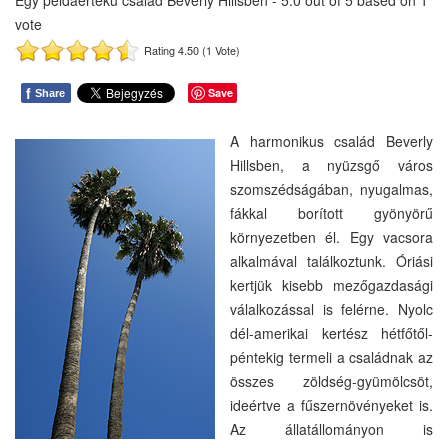
Egy példaértékű család Beverly Hillsben
-
5.0
out of
5
based on
1
vote
Rating 4.50 (1 Vote)
f
Save
Share
A harmonikus család Beverly
Hillsben, a nyüzsgő város
szomszédságában, nyugalmas,
fákkal borított gyönyörű
környezetben él. Egy vacsora
alkalmával találkoztunk. Óriási
kertjük kisebb mezőgazdasági
válalkozással is felérne. Nyolc
dél-amerikai kertész hétfőtől-
péntekig termeli a családnak az
összes zöldség-gyümölcsöt,
ideértve a fűszernövényeket is.
Az állatállományon is