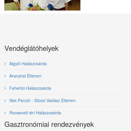
Vendéglátóhelyek
Algyői Halászcsárda
Aranyhal Étterem
Fehértói Halászcsárda
Illés Panzió - Stüszi Vadász Étterem
Roosevelt téri Halászcsárda
Gasztronómiai rendezvények