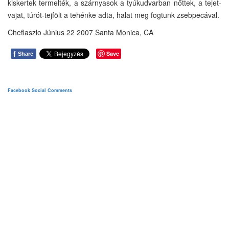
kiskertek termelték, a szárnyasok a tyúkudvarban nőttek, a tejet-
vajat, túrót-tejfölt a tehénke adta, halat meg fogtunk zsebpecával.
Cheflaszlo Június 22 2007 Santa Monica, CA
f
Save
Share
Facebook Social Comments