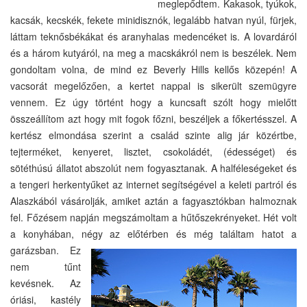
meglepődtem. Kakasok, tyúkok,
kacsák, kecskék, fekete minidisznók, legalább hatvan nyúl, fürjek,
láttam teknősbékákat és aranyhalas medencéket is. A lovardáról
és a három kutyáról, na meg a macskákról nem is beszélek. Nem
gondoltam volna, de mind ez Beverly Hills kellős közepén! A
vacsorát megelőzően, a kertet nappal is sikerült szemügyre
vennem. Ez úgy történt hogy a kuncsaft szólt hogy mielőtt
összeállítom azt hogy mit fogok főzni, beszéljek a főkertésszel. A
kertész elmondása szerint a család szinte alig jár közértbe,
tejterméket, kenyeret, lisztet, csokoládét, (édességet) és
sötéthúsú állatot abszolút nem fogyasztanak. A halféleségeket és
a tengeri herkentyűket az internet segítségével a keleti partról és
Alaszkából vásárolják, amiket aztán a fagyasztókban halmoznak
fel. Főzésem napján megszámoltam a hűtőszekrényeket. Hét volt
a konyhában, négy az előtérben és még találtam hatot a
garázsban.
Ez
nem tűnt
kevésnek. Az
óriási, kastély