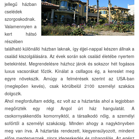
jellegű házban
cselédek
szorgoskodnak.
Valamennyien a
kert hátsó
részében
található különálló házban laknak, így éjjel-nappal készen állnak a
család kiszolgálására. Az évek során sok család életébe nyertem
betekintést. Megrendelésre házhoz járok és sokszor hét fogásos
luxus vacsorákat főzök. Kínálat a csillagos ég, a kereslet meg
egyre növekszik. Amúgy a felmérések szerint az USA-ban
(meglepően kevés), csak körülbelül 2100 személyi szakács
dolgozik.
Ahol megfordultam eddig, ez volt az a háztartás ahol a legjobban
megőrizték egy régi Angol úri ház hangulatát. A
csokornyakkendős komornyiktól, a társalkodó nőig, a személyi
sofőrtől a személyi szakácsig. Minden ahogy a nagykönyvben
meg van írva. A háztartás rendezett, kiegyensúlyozott, mindent
előre megterveznek, nincs idegeskedés és rohangálás. Az egész