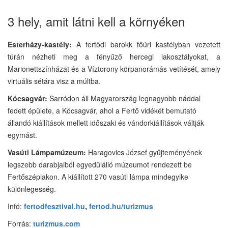
3 hely, amit látni kell a környéken
Esterházy-kastély:
A fertődi barokk főúri kastélyban vezetett
túrán nézheti meg a fényűző hercegi lakosztályokat, a
Marionettszínházat és a Víztorony körpanorámás vetítését, amely
virtuális sétára visz a múltba.
Kócsagvár:
Sarródon áll Magyarország legnagyobb náddal
fedett épülete, a Kócsagvár, ahol a Fertő vidékét bemutató
állandó kiállítások mellett időszaki és vándorkiállítások váltják
egymást.
Vasúti Lámpamúzeum:
Haragovics József gyűjteményének
legszebb darabjaiból egyedülálló múzeumot rendezett be
Fertőszéplakon. A kiállított 270 vasúti lámpa mindegyike
különlegesség.
Infó:
fertodfesztival.hu
,
fertod.hu/turizmus
Forrás:
turizmus.com