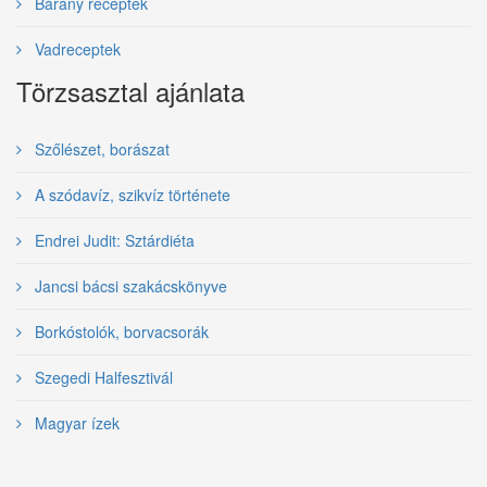
Bárány receptek
Vadreceptek
Törzsasztal ajánlata
Szőlészet, borászat
A szódavíz, szikvíz története
Endrei Judit: Sztárdiéta
Jancsi bácsi szakácskönyve
Borkóstolók, borvacsorák
Szegedi Halfesztivál
Magyar ízek