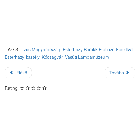
TAGS:
Ízes Magyarország: Esterházy Barokk Ételfőző Fesztivál
,
Esterházy-kastély
,
Kócsagvár
,
Vasúti Lámpamúzeum
Előző
Tovább
Rating: