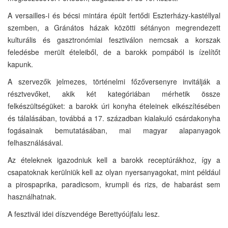
A versailles-i és bécsi mintára épült fertődi Eszterházy-kastéllyal
szemben, a Gránátos házak közötti sétányon megrendezett
kulturális és gasztronómiai fesztiválon nemcsak a korszak
feledésbe merült ételeiből, de a barokk pompából is ízelítőt
kapunk.
A szervezők jelmezes, történelmi főzőversenyre invitálják a
résztvevőket, akik két kategóriában mérhetik össze
felkészültségüket: a barokk úri konyha ételeinek elkészítésében
és tálalásában, továbbá a 17. században kialakuló csárdakonyha
fogásainak bemutatásában, mai magyar alapanyagok
felhasználásával.
Az ételeknek igazodniuk kell a barokk receptúrákhoz, így a
csapatoknak kerülniük kell az olyan nyersanyagokat, mint például
a pirospaprika, paradicsom, krumpli és rizs, de habarást sem
használhatnak.
A fesztivál idei díszvendége Berettyóújfalu lesz.