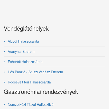
Vendéglátóhelyek
Algyői Halászcsárda
Aranyhal Étterem
Fehértói Halászcsárda
Illés Panzió - Stüszi Vadász Étterem
Roosevelt téri Halászcsárda
Gasztronómiai rendezvények
Nemzetközi Tiszai Halfesztivál