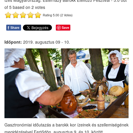
Ízes Magyarország: Esterházy Barokk Ételfőző Fesztivál
-
5.0
out
of
5
based on
2
votes
Rating 5.00 (2 Votes)
f
Save
Share
Időpont:
2019. augusztus 09 - 10.
Gasztronómiai időutazás a barokk kor ízeinek és szellemiségének
megidézésével Fertődön, augusztus 9. és 10. között.