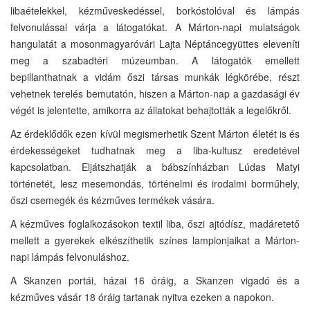
libaételekkel, kézműveskedéssel, borkóstolóval és lámpás
felvonulással várja a látogatókat. A Márton-napi mulatságok
hangulatát a mosonmagyaróvári Lajta Néptáncegyüttes eleveníti
meg a szabadtéri múzeumban. A látogatók emellett
bepillanthatnak a vidám őszi társas munkák légkörébe, részt
vehetnek terelés bemutatón, hiszen a Márton-nap a gazdasági év
végét is jelentette, amikorra az állatokat behajtották a legelőkről.
Az érdeklődők ezen kívül megismerhetik Szent Márton életét is és
érdekességeket tudhatnak meg a liba-kultusz eredetével
kapcsolatban. Eljátszhatják a bábszínházban Lúdas Matyi
történetét, lesz mesemondás, történelmi és irodalmi borműhely,
őszi csemegék és kézműves termékek vására.
A kézműves foglalkozásokon textil liba, őszi ajtódísz, madáretető
mellett a gyerekek elkészíthetik színes lampionjaikat a Márton-
napi lámpás felvonuláshoz.
A Skanzen portái, házai 16 óráig, a Skanzen vigadó és a
kézműves vásár 18 óráig tartanak nyitva ezeken a napokon.