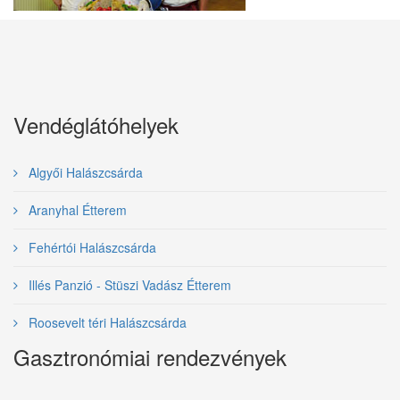
Vendéglátóhelyek
Algyői Halászcsárda
Aranyhal Étterem
Fehértói Halászcsárda
Illés Panzió - Stüszi Vadász Étterem
Roosevelt téri Halászcsárda
Gasztronómiai rendezvények