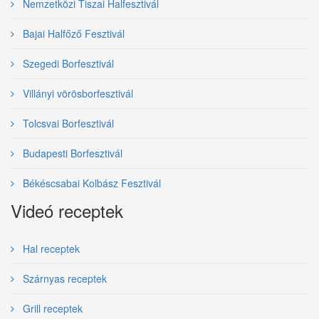
Nemzetközi Tiszai Halfesztivál
Bajai Halfőző Fesztivál
Szegedi Borfesztivál
Villányi vörösborfesztivál
Tolcsvai Borfesztivál
Budapesti Borfesztivál
Békéscsabai Kolbász Fesztivál
Videó receptek
Hal receptek
Szárnyas receptek
Grill receptek