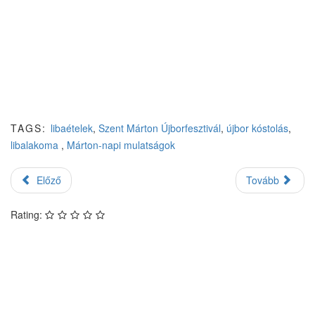
TAGS:
libaételek
,
Szent Márton Újborfesztivál
,
újbor kóstolás
,
libalakoma
,
Márton-napi mulatságok
Előző
Tovább
Rating: