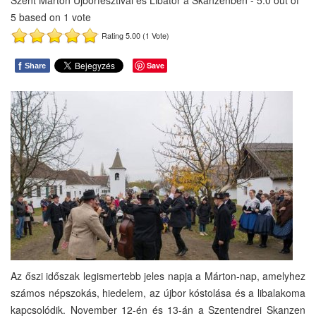
Szent Márton Újborfesztivál és Libator a Skanzenben
-
5.0
out of
5
based on
1
vote
Rating 5.00 (1 Vote)
f
Save
Share
Az őszi időszak legismertebb jeles napja a Márton-nap, amelyhez
számos népszokás, hiedelem, az újbor kóstolása és a libalakoma
kapcsolódik. November 12-én és 13-án a Szentendrei Skanzen