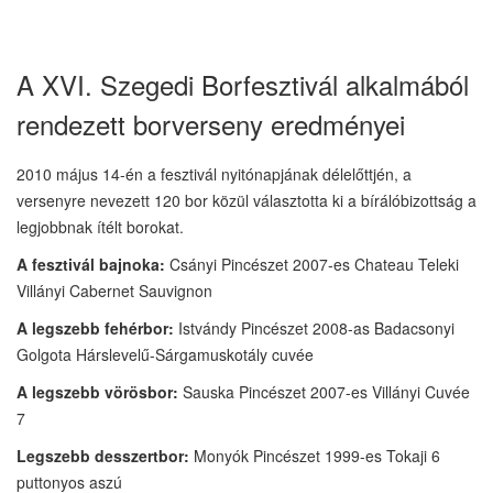
A XVI. Szegedi Borfesztivál alkalmából
rendezett borverseny eredményei
2010 május 14-én a fesztivál nyitónapjának délelőttjén, a
versenyre nevezett 120 bor közül választotta ki a bírálóbizottság a
legjobbnak ítélt borokat.
A fesztivál bajnoka:
Csányi Pincészet 2007-es Chateau Teleki
Villányi Cabernet Sauvignon
A legszebb fehérbor:
Istvándy Pincészet 2008-as Badacsonyi
Golgota Hárslevelű-Sárgamuskotály cuvée
A legszebb vörösbor:
Sauska Pincészet 2007-es Villányi Cuvée
7
Legszebb desszertbor:
Monyók Pincészet 1999-es Tokaji 6
puttonyos aszú