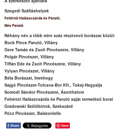
A szerkesztő ajánlata
Szegedi Szálláshelyek
,
Fehértói Halászcsárda és Panzió
Illés Panzió
Néhány név a több mint száz résztvevő borászat közül:
Bock Pince Panzió, Villány
Gere Tamás és Zsolt Pincészete, Villány
Polgár Pincészet
, Villány
Tiffán Ede és Zsolt Pincészete, Villány
Vylyan Pincészet, Villány
Béla Borászat, Imrehegy
Sajgó Pincészet-Tolcsva-Bor Kft., Tokaj-Hegyalja
Somodi Sándor Pincészete, Ásotthalom
Fehértói Halászcsárda és Panzió saját termelésű borai
Gradowski Szőlőbirtok, Szekszárd
Pócz Pincészet, Balatonlelle
f
Save
Share