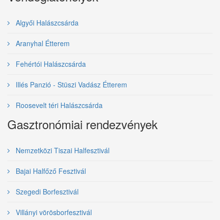
Algyői Halászcsárda
Aranyhal Étterem
Fehértói Halászcsárda
Illés Panzió - Stüszi Vadász Étterem
Roosevelt téri Halászcsárda
Gasztronómiai rendezvények
Nemzetközi Tiszai Halfesztivál
Bajai Halfőző Fesztivál
Szegedi Borfesztivál
Villányi vörösborfesztivál