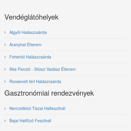
Vendéglátóhelyek
Algyői Halászcsárda
Aranyhal Étterem
Fehértói Halászcsárda
Illés Panzió - Stüszi Vadász Étterem
Roosevelt téri Halászcsárda
Gasztronómiai rendezvények
Nemzetközi Tiszai Halfesztivál
Bajai Halfőző Fesztivál