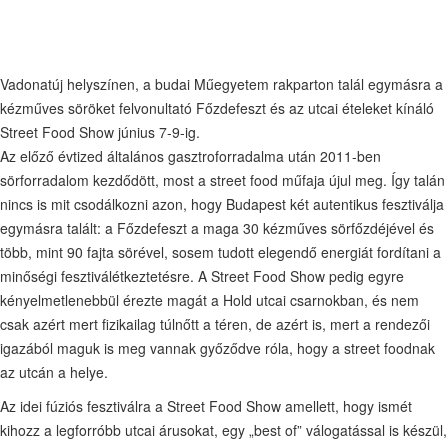
Vadonatúj helyszínen, a budai Műegyetem rakparton talál egymásra a
kézműves söröket felvonultató Főzdefeszt és az utcai ételeket kínáló
Street Food Show június 7-9-ig.
Az előző évtized általános gasztroforradalma után 2011-ben
sörforradalom kezdődött, most a street food műfaja újul meg. Így talán
nincs is mit csodálkozni azon, hogy Budapest két autentikus fesztiválja
egymásra talált: a Főzdefeszt a maga 30 kézműves sörfőzdéjével és
több, mint 90 fajta sörével, sosem tudott elegendő energiát fordítani a
minőségi fesztiválétkeztetésre. A Street Food Show pedig egyre
kényelmetlenebbül érezte magát a Hold utcai csarnokban, és nem
csak azért mert fizikailag túlnőtt a téren, de azért is, mert a rendezői
igazából maguk is meg vannak győződve róla, hogy a street foodnak
az utcán a helye.
Az idei fúziós fesztiválra a Street Food Show amellett, hogy ismét
kihozz a legforróbb utcai árusokat, egy „best of” válogatással is készül,