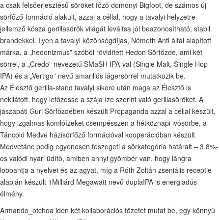
a csak felsőerjesztésű söröket főző domonyi Bigfoot, de számos új
sörfőző-formáció alakult, azzal a céllal, hogy a tavalyi helyzetre
jellemző kósza gerillasörök világát leváltsa jól beazonosítható, stabil
brandekkel. Ilyen a tavalyi közönségdíjas, Németh Anti által alapított
márka, a „hedonizmus” szóból rövidített Hedon Sörfőzde, ami két
sörrel, a „Credo” nevezetű SMaSH IPA-val (Single Malt, Single Hop
IPA) és a „Vertigo” nevű amarillós lágersörrel mutatkozik be.
Az Élesztő gerilla-stand tavalyi sikere után maga az Élesztő is
nekilátott, hogy lefőzesse a szája íze szerint való gerillasöröket. A
jászapáti Guri Sörfőzdében készült Propaganda azzal a céllal készült,
hogy izgalmas komlóízeket csempésszen a hétköznapi ivósörbe, a
Táncoló Medve házisörfőző formációval kooperációban készült
Medvetánc pedig egyenesen feszegeti a sörkategória határait – 3,8%-
os valódi nyári üdítő, amiben annyi gyömbér van, hogy lángra
lobbantja a nyelvet és az agyat, míg a Róth Zoltán zseniális receptje
alapján készült 1Milliárd Megawatt nevű duplaIPA is energiadús
élmény.
Armando_otchoa idén két kollaborációs főzetet mutat be, egy könnyű