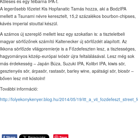
Köleses és egy félbarna IPA-t.
A legerősebb főzetet Kis Hopfanatic Tamás hozza, aki a BodzIPA
mellett a Tsunami névre keresztelt, 15,2 százalékos bourbon-chipses,
kávés imperial stouttal készül.
A számos új szereplő mellett lesz egy szokatlan is: a tiszteletbeli
magyar sörfőzőnek számító Kaltenecker új sörfőzdét alapított. Az
Ikkona sörfőzde világpremierje is a Főzdefeszten lesz, a tisztességes,
hagyományos közép-európai ivósör újra feltalálásával. Lesz még sok
más érdekesség – Japán Búza, Suzuki IPA, Kolibri IPA, kiwis sör,
gesztenyés sör, árpasör, rastasör, barley wine, apátsági sör, biosör –
bőven lesz mit kóstolni!
További információ:
http://folyekonykenyer.blog.hu/2014/05/19/itt_a_vii_fozdefeszt_street
f
Save
Share