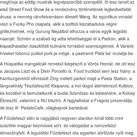
meghívja az eddig mustrák legnépszerűbb szereplőit. Itt lesz ismét az
első Street Food Show és a rendezvény történetének legkedveltebb
árusa: a nemrég ráncfelvarráson átesett Wang. Az egzotikus vonalat
viszi a Funky Pho csapata, akik a boltból kiszabadulva végre
grillezhetnek, míg Gurung Nepálból elhozza a város egyik legjobb
naanját. Szintén a szabad ég adta lehetőséggel él a Padron, akik a
kiapadhatatlan baszkföldi kulináris forrásból szemezgetnek. A Varieté
híveket toboroz pulled pork-ja mögé, a pastramit Pista bá’ mutatja be.
A Húspatika mangalicáit remekül kiegészíti a Vörös Homár, de ott lesz
a Jacques Liszt és a Divin Porcello is. Food truckból sem lesz hiány: a
hamburgereiről elhíresült Zing mellett parkol majd a Pasta Station, a
lángoskirály Tésztafeszítő Kisiparos, a hot dogot átértelmező Kolbice,
és kocsiból is bemutatkozik a budai Szendzso és kistestvére, a Kolosy
Ébresztő, valamint a NU bisztró. A fagylaltokat a Fragola prezentálja,
de lesz itt PedaloCafé, világbajnok baristával.
A Főzdefeszt idén is nagyjából negyven standon kínál több mint
százféle magyar kézműves sört, és válogatást a nemzetközi
élmezőnyből. A legutóbbi Főzdefeszt óta egyetlen sörfőzde nyílt meg,