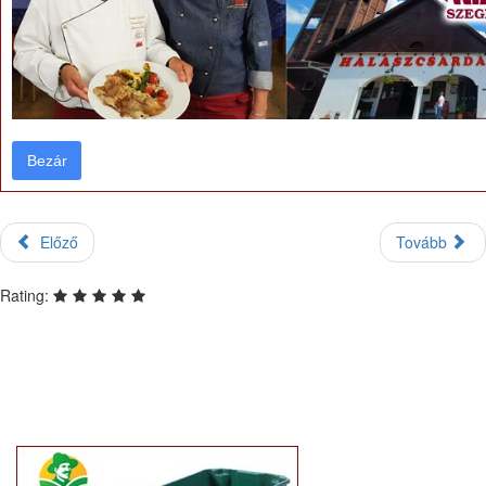
Bezár
Bezár
Előző
Tovább
Rating: