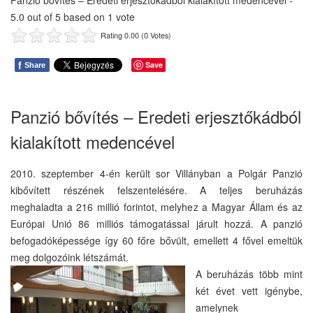
Panzió bővítés – Eredeti erjesztőkádból kialakított medencével
-
5.0
out of
5
based on
1
vote
Rating 0.00 (0 Votes)
f
Save
Share
Panzió bővítés – Eredeti erjesztőkádból
kialakított medencével
2010. szeptember 4-én került sor Villányban a Polgár Panzió
kibővített részének felszentelésére. A teljes beruházás
meghaladta a 216 millió forintot, melyhez a Magyar Állam és az
Európai Unió 86 milliós támogatással járult hozzá. A panzió
befogadóképessége így 60 főre bővült, emellett 4 fővel emeltük
meg dolgozóink létszámát.
A beruházás több mint
két évet vett igénybe,
amelynek