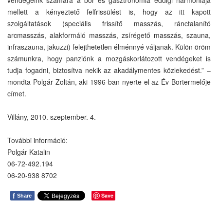
mellett a kényeztető felfrissülést is, hogy az itt kapott
szolgáltatások (speciális frissítő masszás, ránctalanító
arcmasszás, alakformáló masszás, zsírégető masszás, szauna,
infraszauna, jakuzzi) felejthetetlen élménnyé váljanak. Külön öröm
számunkra, hogy panziónk a mozgáskorlátozott vendégeket is
tudja fogadni, biztosítva nekik az akadálymentes közlekedést.” –
mondta Polgár Zoltán, aki 1996-ban nyerte el az Év Bortermelője
címet.
Villány, 2010. szeptember. 4.
További információ:
Polgár Katalin
06-72-492.194
06-20-938 8702
f
Save
Share