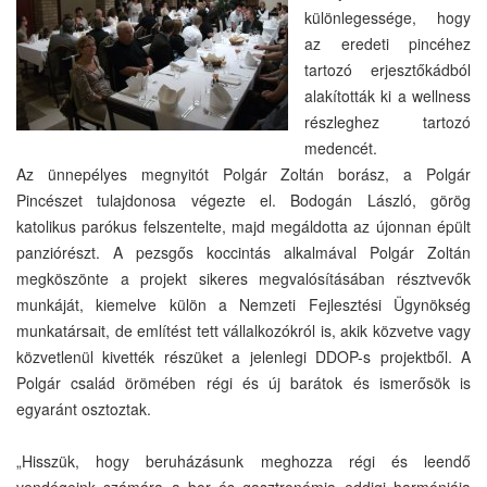
különlegessége, hogy
az eredeti pincéhez
tartozó erjesztőkádból
alakították ki a wellness
részleghez tartozó
medencét.
Az ünnepélyes megnyitót Polgár Zoltán borász, a Polgár
Pincészet tulajdonosa végezte el. Bodogán László, görög
katolikus parókus felszentelte, majd megáldotta az újonnan épült
panziórészt. A pezsgős koccintás alkalmával Polgár Zoltán
megköszönte a projekt sikeres megvalósításában résztvevők
munkáját, kiemelve külön a Nemzeti Fejlesztési Ügynökség
munkatársait, de említést tett vállalkozókról is, akik közvetve vagy
közvetlenül kivették részüket a jelenlegi DDOP-s projektből. A
Polgár család örömében régi és új barátok és ismerősök is
egyaránt osztoztak.
„Hisszük, hogy beruházásunk meghozza régi és leendő
vendégeink számára a bor és gasztronómia eddigi harmóniája