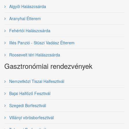
Algyői Halászcsárda
Aranyhal Étterem
Fehértói Halászcsárda
Illés Panzió - Stüszi Vadász Étterem
Roosevelt téri Halászcsárda
Gasztronómiai rendezvények
Nemzetközi Tiszai Halfesztivál
Bajai Halfőző Fesztivál
Szegedi Borfesztivál
Villányi vörösborfesztivál