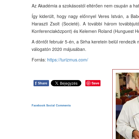
Az Akadémia a szokásostól eltérően nem csupán a hat t
Így kiderült, hogy nagy előnnyel Veres István, a Babe
Haraszti Zsolt (Societé). A további három továbbju
Konferenciaközpont) és Kelemen Roland (Hunguest Ho
A döntőt február 5-én, a Sirha keretein belül rendezi
válogatón 2020 májusában.
Forrás:
https://turizmus.com/
f
Save
Share
Facebook Social Comments