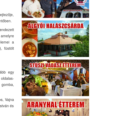
ejtezője,
ntőben.
ndezett
, amelyre
elemei a
, füstölt
lább egy
 oldalas-
t gomba,
os, Vajna
István és