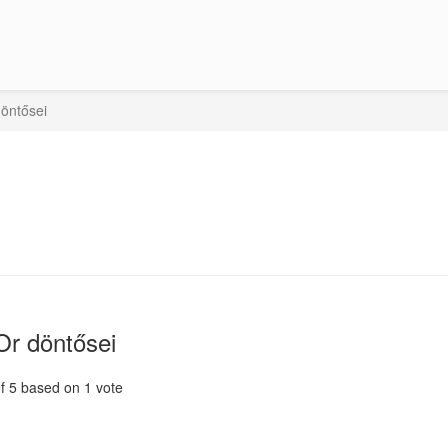
öntősei
r döntősei
of
5
based on
1
vote