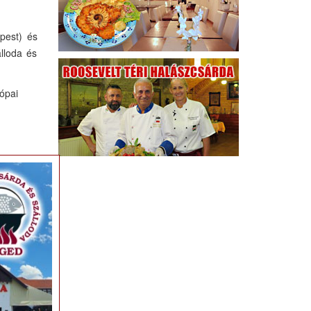
apest) és
lloda és
ópai
×