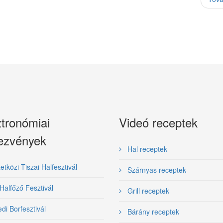
tronómiai
Videó receptek
ezvények
Hal receptek
közi Tiszai Halfesztivál
Szárnyas receptek
Halfőző Fesztivál
Grill receptek
i Borfesztivál
Bárány receptek