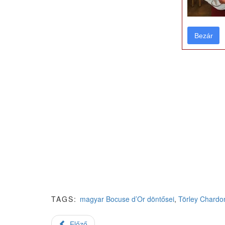
Bezár
Bezár
TAGS:
magyar Bocuse d’Or döntősei
,
Törley Chardo
Előző