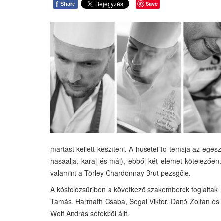
f
Save
Share
mártást kellett készíteni. A húsétel fő témája az egész
hasaalja, karaj és máj), ebből két elemet kötelező
valamint a Törley Chardonnay Brut pezsgője.
A kóstolózsűriben a következő szakemberek foglaltak he
Tamás, Harmath Csaba, Segal Viktor, Danó Zoltán és Sá
Wolf András séfekből állt.