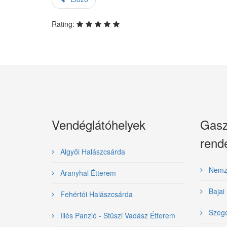
Rating:
Vendéglátóhelyek
Gasz
rend
Algyői Halászcsárda
Nemzet
Aranyhal Étterem
Bajai 
Fehértói Halászcsárda
Szeged
Illés Panzió - Stüszi Vadász Étterem