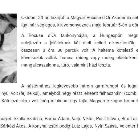
Október 23-án lezajlott a Magyar Bocuse d'Or Akadémia sel
így már végleges, kik versenyeznek majd február 5-én a dö
A Bocuse d'Or tankonyháján, a Hungexpón megre
selejtezőn a jelölteknek két ételt kellett elkészíteniük
összesen 3 óra 30 percük volt. A haltéma kötelező 
következők voltak: harcsa (hideg vagy meleg előételként)
mangalicaszalonna, túró, valamint házi tészta.
A hústémához legkevesebb három garnírungot és lega
 nyúl volt (fej nélkül), amelyből négy részt lehetett felhasználni (comb,
en. Kötelező elem volt még minimum egy fajta Magyarországon termet
lyet: Szulló Szabina, Barna Ádám, Varju Viktor, Pesti István, Bíró Laj
rközi Ákos. A konyhai zsűri pedig Lutz Lajos, Nyíri Szása, Volenter 