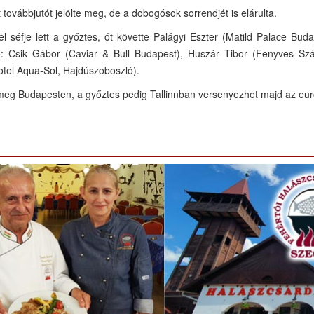
ovábbjutót jelölte meg, de a dobogósok sorrendjét is elárulta.
l séfje lett a győztes, őt követte Palágyi Eszter (Matild Palace Bud
tó: Csik Gábor (Caviar & Bull Budapest), Huszár Tibor (Fenyves Szá
tel Aqua-Sol, Hajdúszoboszló).
k meg Budapesten, a győztes pedig Tallinnban versenyezhet majd az eur