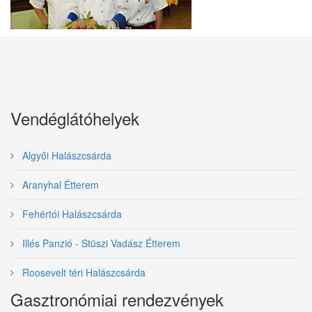
Vendéglátóhelyek
Algyői Halászcsárda
Aranyhal Étterem
Fehértói Halászcsárda
Illés Panzió - Stüszi Vadász Étterem
Roosevelt téri Halászcsárda
Gasztronómiai rendezvények