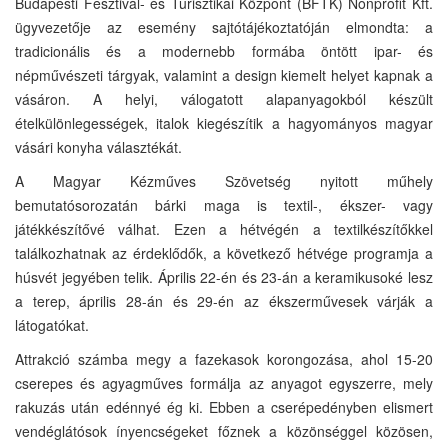
Budapesti Fesztivál- és Turisztikai Központ (BFTK) Nonprofit Kft.
ügyvezetője az esemény sajtótájékoztatóján elmondta: a
tradicionális és a modernebb formába öntött ipar- és
népművészeti tárgyak, valamint a design kiemelt helyet kapnak a
vásáron. A helyi, válogatott alapanyagokból készült
ételkülönlegességek, italok kiegészítik a hagyományos magyar
vásári konyha választékát.
A Magyar Kézműves Szövetség nyitott műhely
bemutatósorozatán bárki maga is textil-, ékszer- vagy
játékkészítővé válhat. Ezen a hétvégén a textilkészítőkkel
találkozhatnak az érdeklődők, a következő hétvége programja a
húsvét jegyében telik. Április 22-én és 23-án a keramikusoké lesz
a terep, április 28-án és 29-én az ékszerművesek várják a
látogatókat.
Attrakció számba megy a fazekasok korongozása, ahol 15-20
cserepes és agyagműves formálja az anyagot egyszerre, mely
rakuzás után edénnyé ég ki. Ebben a cserépedényben elismert
vendéglátósok ínyencségeket főznek a közönséggel közösen,