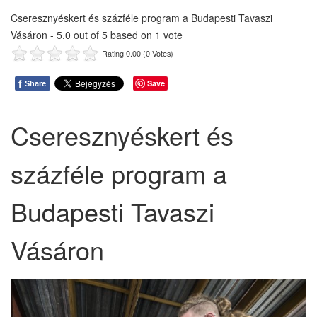
Cseresznyéskert és százféle program a Budapesti Tavaszi
Vásáron
-
5.0
out of
5
based on
1
vote
Rating 0.00 (0 Votes)
f
Save
Share
Cseresznyéskert és
százféle program a
Budapesti Tavaszi
Vásáron