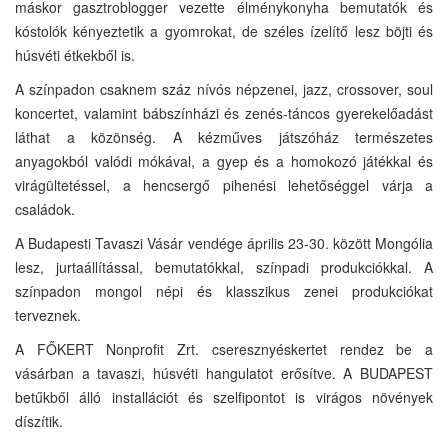
máskor gasztroblogger vezette élménykonyha bemutatók és
kóstolók kényeztetik a gyomrokat, de széles ízelítő lesz böjti és
húsvéti étkekből is.
A színpadon csaknem száz nívós népzenei, jazz, crossover, soul
koncertet, valamint bábszínházi és zenés-táncos gyerekelőadást
láthat a közönség. A kézműves játszóház természetes
anyagokból valódi mókával, a gyep és a homokozó játékkal és
virágültetéssel, a hencsergő pihenési lehetőséggel várja a
családok.
A Budapesti Tavaszi Vásár vendége április 23-30. között Mongólia
lesz, jurtaállítással, bemutatókkal, színpadi produkciókkal. A
színpadon mongol népi és klasszikus zenei produkciókat
terveznek.
A FŐKERT Nonprofit Zrt. cseresznyéskertet rendez be a
vásárban a tavaszi, húsvéti hangulatot erősítve. A BUDAPEST
betűkből álló installációt és szelfipontot is virágos növények
díszítik.