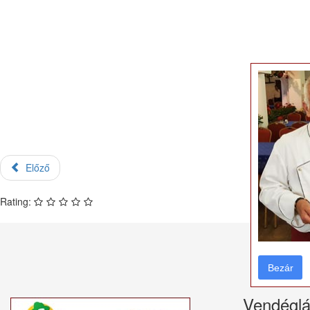
Előző
Rating:
Bezár
Bezár
Vendéglá