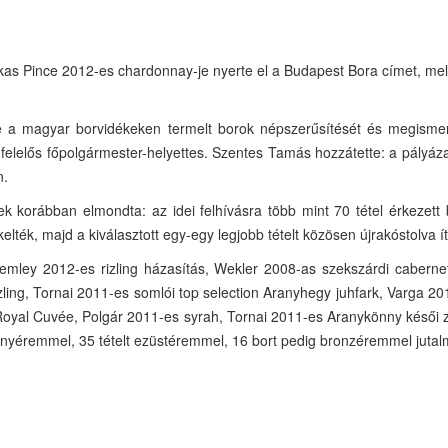
as Pince 2012-es chardonnay-je nyerte el a Budapest Bora címet, melyre
se a magyar borvidékeken termelt borok népszerűsítését és megismert
lelős főpolgármester-helyettes. Szentes Tamás hozzátette: a pályázato
n.
 korábban elmondta: az idei felhívásra több mint 70 tétel érkezett 
lték, majd a kiválasztott egy-egy legjobb tételt közösen újrakóstolva 
ley 2012-es rizling házasítás, Wekler 2008-as szekszárdi cabernet 
zling, Tornai 2011-es somlói top selection Aranyhegy juhfark, Varga 
 Royal Cuvée, Polgár 2011-es syrah, Tornai 2011-es Aranykönny késői
ranyéremmel, 35 tételt ezüstéremmel, 16 bort pedig bronzéremmel jutal