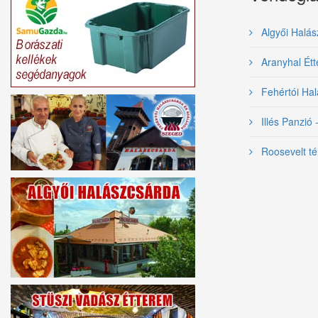
Algyői Halás
Aranyhal Ét
Fehértói Hal
Illés Panzió 
Roosevelt té