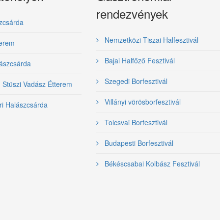
rendezvények
zcsárda
Nemzetközi Tiszai Halfesztivál
terem
Bajai Halfőző Fesztivál
ászcsárda
Szegedi Borfesztivál
- Stüszi Vadász Étterem
Villányi vörösborfesztivál
ri Halászcsárda
Tolcsvai Borfesztivál
Budapesti Borfesztivál
Békéscsabai Kolbász Fesztivál