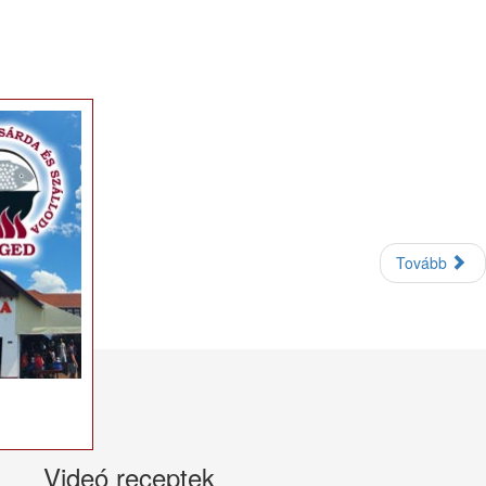
×
Tovább
Videó receptek