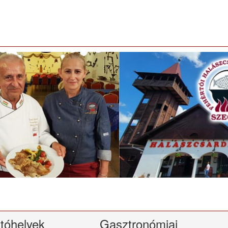
tóhelyek
Gasztronómiai