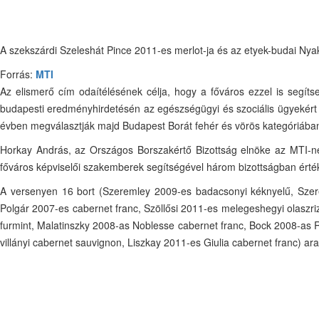
A szekszárdi Szeleshát Pince 2011-es merlot-ja és az etyek-budai Nyak
Forrás:
MTI
Az elismerő cím odaítélésének célja, hogy a főváros ezzel is segít
budapesti eredményhirdetésén az egészségügyi és szociális ügyekért fe
évben megválasztják majd Budapest Borát fehér és vörös kategóriába
Horkay András, az Országos Borszakértő Bizottság elnöke az MTI-nek
főváros képviselői szakemberek segítségével három bizottságban értéke
A versenyen 16 bort (Szeremley 2009-es badacsonyi kéknyelű, Szerem
Polgár 2007-es cabernet franc, Szöllősi 2011-es melegeshegyi olaszri
furmint, Malatinszky 2008-as Noblesse cabernet franc, Bock 2008-as
villányi cabernet sauvignon, Liszkay 2011-es Giulia cabernet franc) a