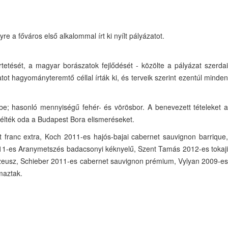
 a főváros első alkalommal írt ki nyílt pályázatot.
etését, a magyar borászatok fejlődését - közölte a pályázat szerdai
t hagyományteremtő céllal írták ki, és terveik szerint ezentúl minden
be; hasonló mennyiségű fehér- és vörösbor. A benevezett tételeket a
ítélték oda a Budapest Bora elismeréseket.
franc extra, Koch 2011-es hajós-bajai cabernet sauvignon barrique,
2011-es Aranymetszés badacsonyi kéknyelű, Szent Tamás 2012-es tokaji
 zeusz, Schieber 2011-es cabernet sauvignon prémium, Vylyan 2009-es
maztak.