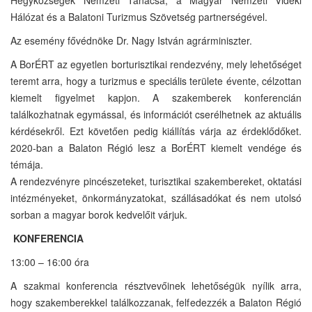
Hálózat és a Balatoni Turizmus Szövetség partnerségével.
Az esemény fővédnöke Dr. Nagy István agrárminiszter.
A BorÉRT az egyetlen borturisztikai rendezvény, mely lehetőséget
teremt arra, hogy a turizmus e speciális területe évente, célzottan
kiemelt figyelmet kapjon. A szakemberek konferencián
találkozhatnak egymással, és információt cserélhetnek az aktuális
kérdésekről. Ezt követően pedig kiállítás várja az érdeklődőket.
2020-ban a Balaton Régió lesz a BorÉRT kiemelt vendége és
témája.
A rendezvényre pincészeteket, turisztikai szakembereket, oktatási
intézményeket, önkormányzatokat, szállásadókat és nem utolsó
sorban a magyar borok kedvelőit várjuk.
KONFERENCIA
13:00 – 16:00 óra
A szakmai konferencia résztvevőinek lehetőségük nyílik arra,
hogy szakemberekkel találkozzanak, felfedezzék a Balaton Régió