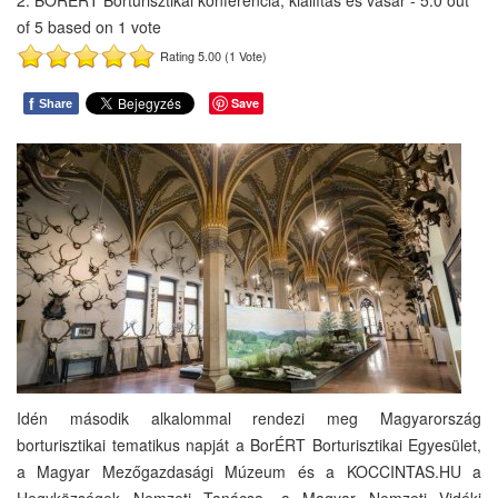
2. BORÉRT Borturisztikai konferencia, kiállítás és vásár
-
5.0
out
of
5
based on
1
vote
Rating 5.00 (1 Vote)
f
Save
Share
Idén második alkalommal rendezi meg Magyarország
borturisztikai tematikus napját a BorÉRT Borturisztikai Egyesület,
a Magyar Mezőgazdasági Múzeum és a KOCCINTAS.HU a
Hegyközségek Nemzeti Tanácsa, a Magyar Nemzeti Vidéki