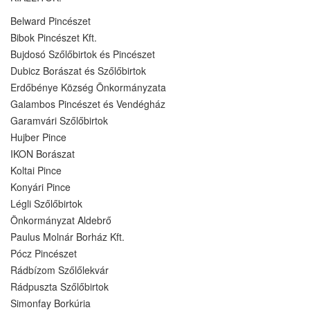
Belward Pincészet
Bibok Pincészet Kft.
Bujdosó Szőlőbirtok és Pincészet
Dubicz Borászat és Szőlőbirtok
Erdőbénye Község Önkormányzata
Galambos Pincészet és Vendégház
Garamvári Szőlőbirtok
Hujber Pince
IKON Borászat
Koltai Pince
Konyári Pince
Légli Szőlőbirtok
Önkormányzat Aldebrő
Paulus Molnár Borház Kft.
Pócz Pincészet
Rádbízom Szőlőlekvár
Rádpuszta Szőlőbirtok
Simonfay Borkúria