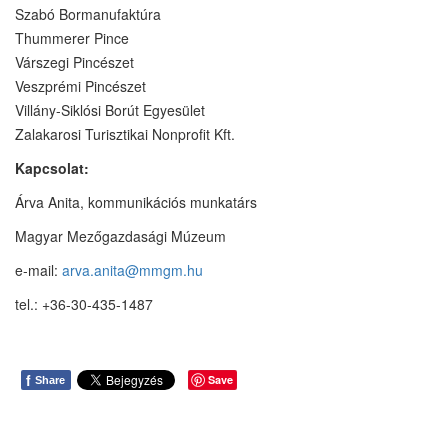
Szabó Bormanufaktúra
Thummerer Pince
Várszegi Pincészet
Veszprémi Pincészet
Villány-Siklósi Borút Egyesület
Zalakarosi Turisztikai Nonprofit Kft.
Kapcsolat:
Árva Anita, kommunikációs munkatárs
Magyar Mezőgazdasági Múzeum
e-mail:
arva.anita@mmgm.hu
tel.: +36-30-435-1487
f
Save
Share