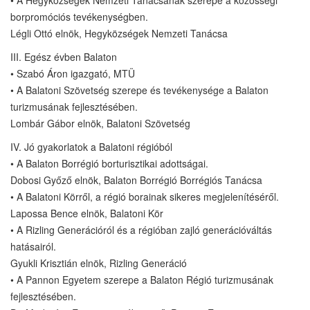
borpromóciós tevékenységben.
Légli Ottó elnök, Hegyközségek Nemzeti Tanácsa
III. Egész évben Balaton
• Szabó Áron igazgató, MTÜ
• A Balatoni Szövetség szerepe és tevékenysége a Balaton
turizmusának fejlesztésében.
Lombár Gábor elnök, Balatoni Szövetség
IV. Jó gyakorlatok a Balatoni régióból
• A Balaton Borrégió borturisztikai adottságai.
Dobosi Győző elnök, Balaton Borrégió Borrégiós Tanácsa
• A Balatoni Körről, a régió borainak sikeres megjelenítéséről.
Lapossa Bence elnök, Balatoni Kör
• A Rizling Generációról és a régióban zajló generációváltás
hatásairól.
Gyukli Krisztián elnök, Rizling Generáció
• A Pannon Egyetem szerepe a Balaton Régió turizmusának
fejlesztésében.