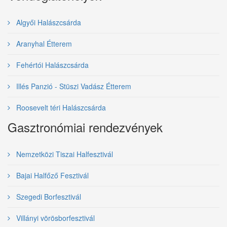
Algyői Halászcsárda
Aranyhal Étterem
Fehértói Halászcsárda
Illés Panzió - Stüszi Vadász Étterem
Roosevelt téri Halászcsárda
Gasztronómiai rendezvények
Nemzetközi Tiszai Halfesztivál
Bajai Halfőző Fesztivál
Szegedi Borfesztivál
Villányi vörösborfesztivál