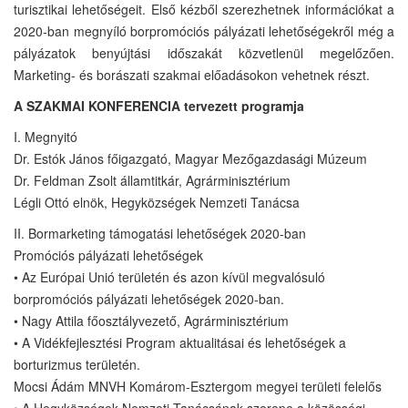
turisztikai lehetőségeit. Első kézből szerezhetnek információkat a
2020-ban megnyíló borpromóciós pályázati lehetőségekről még a
pályázatok benyújtási időszakát közvetlenül megelőzően.
Marketing- és borászati szakmai előadásokon vehetnek részt.
A SZAKMAI KONFERENCIA tervezett programja
I. Megnyitó
Dr. Estók János főigazgató, Magyar Mezőgazdasági Múzeum
Dr. Feldman Zsolt államtitkár, Agrárminisztérium
Légli Ottó elnök, Hegyközségek Nemzeti Tanácsa
II. Bormarketing támogatási lehetőségek 2020-ban
Promóciós pályázati lehetőségek
• Az Európai Unió területén és azon kívül megvalósuló
borpromóciós pályázati lehetőségek 2020-ban.
• Nagy Attila főosztályvezető, Agrárminisztérium
• A Vidékfejlesztési Program aktualitásai és lehetőségek a
borturizmus területén.
Mocsi Ádám MNVH Komárom-Esztergom megyei területi felelős
• A Hegyközségek Nemzeti Tanácsának szerepe a közösségi