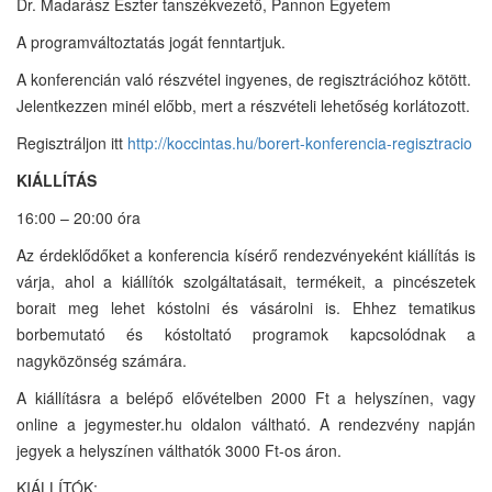
Dr. Madarász Eszter tanszékvezető, Pannon Egyetem
A programváltoztatás jogát fenntartjuk.
A konferencián való részvétel ingyenes, de regisztrációhoz kötött.
Jelentkezzen minél előbb, mert a részvételi lehetőség korlátozott.
Regisztráljon itt
http://koccintas.hu/borert-konferencia-regisztracio
KIÁLLÍTÁS
16:00 – 20:00 óra
Az érdeklődőket a konferencia kísérő rendezvényeként kiállítás is
várja, ahol a kiállítók szolgáltatásait, termékeit, a pincészetek
borait meg lehet kóstolni és vásárolni is. Ehhez tematikus
borbemutató és kóstoltató programok kapcsolódnak a
nagyközönség számára.
A kiállításra a belépő elővételben 2000 Ft a helyszínen, vagy
online a jegymester.hu oldalon váltható. A rendezvény napján
jegyek a helyszínen válthatók 3000 Ft-os áron.
KIÁLLÍTÓK: