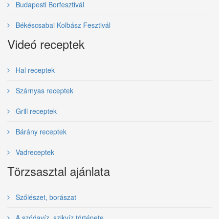
Budapesti Borfesztivál
Békéscsabai Kolbász Fesztivál
Videó receptek
Hal receptek
Szárnyas receptek
Grill receptek
Bárány receptek
Vadreceptek
Törzsasztal ajánlata
Szőlészet, borászat
A szódavíz, szikvíz története