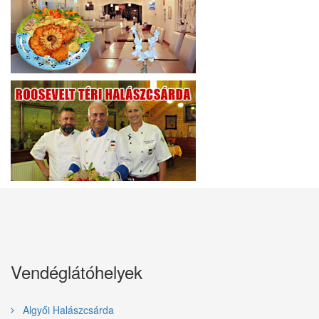
Vendéglátóhelyek
Algyői Halászcsárda