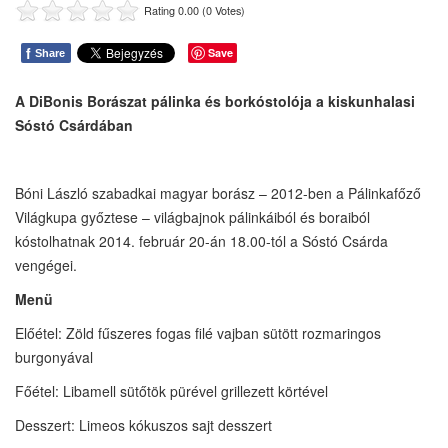
Rating 0.00 (0 Votes)
f
Save
Share
A DiBonis Borászat pálinka és borkóstolója a kiskunhalasi
Sóstó Csárdában
Bóni László szabadkai magyar borász – 2012-ben a Pálinkafőző
Világkupa győztese – világbajnok pálinkáiból és boraiból
kóstolhatnak 2014. február 20-án 18.00-tól a Sóstó Csárda
vengégei.
Menü
Előétel: Zöld fűszeres fogas filé vajban sütött rozmaringos
burgonyával
Főétel: Libamell sütőtök pürével grillezett körtével
Desszert: Limeos kókuszos sajt desszert