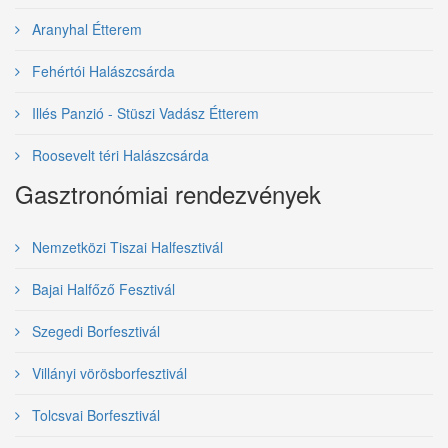
Aranyhal Étterem
Fehértói Halászcsárda
Illés Panzió - Stüszi Vadász Étterem
Roosevelt téri Halászcsárda
Gasztronómiai rendezvények
Nemzetközi Tiszai Halfesztivál
Bajai Halfőző Fesztivál
Szegedi Borfesztivál
Villányi vörösborfesztivál
Tolcsvai Borfesztivál