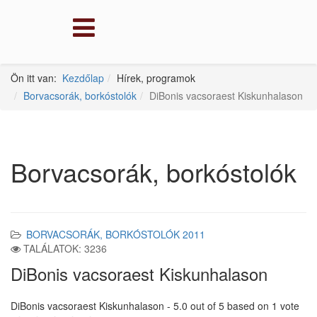
Ön itt van:
Kezdőlap
Hírek, programok
Borvacsorák, borkóstolók
DiBonis vacsoraest Kiskunhalason
Borvacsorák, borkóstolók
BORVACSORÁK, BORKÓSTOLÓK 2011
TALÁLATOK: 3236
DiBonis vacsoraest Kiskunhalason
DiBonis vacsoraest Kiskunhalason
-
5.0
out of
5
based on
1
vote