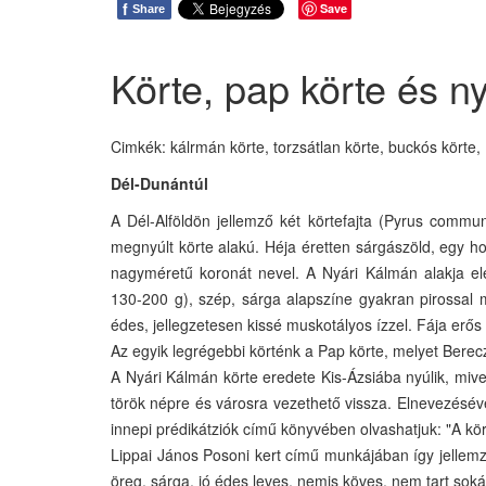
f
Save
Share
Körte, pap körte és n
Cimkék: kálrmán körte, torzsátlan körte, buckós körte, 
Dél-Dunántúl
A Dél-Alföldön jellemző két körtefajta (Pyrus comm
megnyúlt körte alakú. Héja éretten sárgászöld, egy h
nagyméretű koronát nevel. A Nyári Kálmán alakja el
130-200 g), szép, sárga alapszíne gyakran pirossal 
édes, jellegzetesen kissé muskotályos ízzel. Fája erős
Az egyik legrégebbi körténk a Pap körte, melyet Berec
A Nyári Kálmán körte eredete Kis-Ázsiába nyúlik, mive
török népre és városra vezethető vissza. Elnevezésév
innepi prédikátziók című könyvében olvashatjuk: "A kö
Lippai János Posoni kert című munkájában így jellemzi
öreg, sárga, jó édes leves, nemis köves, nem tart sok