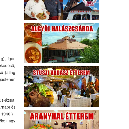
g), igen
vekedésű,
ű (átlag
ásfehér,
is-ázsiai
árnapi és
 1940.)
ély; nagy