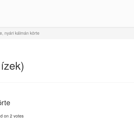
e, nyári kálmán körte
ízek)
örte
d on
2
votes