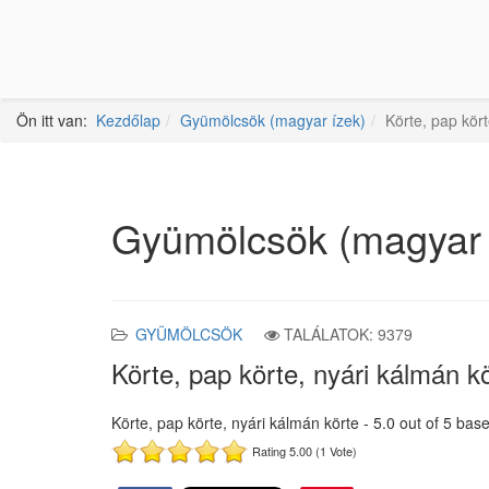
Ön itt van:
Kezdőlap
Gyümölcsök (magyar ízek)
Körte, pap kört
Gyümölcsök (magyar 
GYÜMÖLCSÖK
TALÁLATOK: 9379
Körte, pap körte, nyári kálmán k
Körte, pap körte, nyári kálmán körte
-
5.0
out of
5
base
Rating 5.00 (1 Vote)