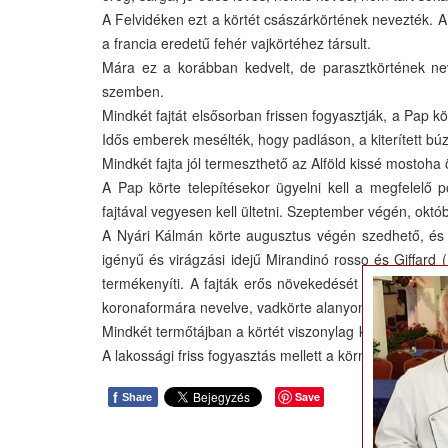
A Felvidéken ezt a körtét császárkörtének nevezték. A
a francia eredetű fehér vajkörtéhez társult.
Mára ez a korábban kedvelt, de parasztkörtének nev
szemben.
Mindkét fajtát elsősorban frissen fogyasztják, a Pap kör
Idős emberek mesélték, hogy padláson, a kiterített búz
Mindkét fajta jól termeszthető az Alföld kissé mostoha 
A Pap körte telepítésekor ügyelni kell a megfelelő po
fajtával vegyesen kell ültetni. Szeptember végén, októb
A Nyári Kálmán körte augusztus végén szedhető, és 1-
igényű és virágzási idejű Mirandinó rosso és Giffard 
termékenyíti. A fajták erős növekedését figyelembe v
koronaformára nevelve, vadkörte alanyon. Mindkét fa
Mindkét termőtájban a körtét viszonylag kis mennyisé
A lakossági friss fogyasztás mellett a környező konzerv
f
Save
Share