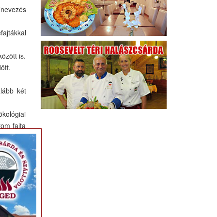
elnevezés
ajtákkal
özött is.
ött.
alább két
ökológiai
rom fajta
×
abad orsó
el.
ertekben.