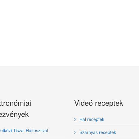
tronómiai
Videó receptek
ezvények
Hal receptek
közi Tiszai Halfesztivál
Szárnyas receptek