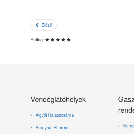
Előző
Rating:
Vendéglátóhelyek
Gasz
rend
Algyői Halászcsárda
Nemzet
Aranyhal Étterem