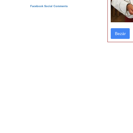
Facebook Social Comments
Bezár
Bezár