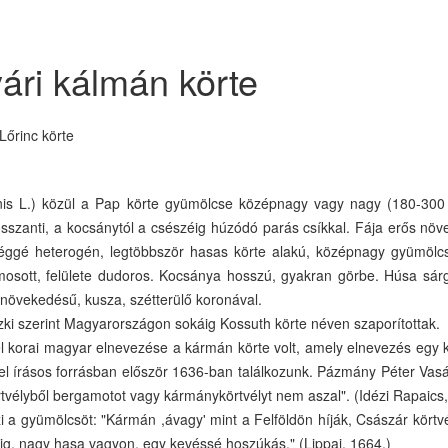
yári kálmán körte
Lőrinc körte
unis L.) közül a Pap körte gyümölcse középnagy vagy nagy (180-300 
osszanti, a kocsánytól a csészéig húzódó parás csíkkal. Fája erős nö
éggé heterogén, legtöbbször hasas körte alakú, középnagy gyümölcs
mosott, felülete dudoros. Kocsánya hosszú, gyakran görbe. Húsa sárg
 növekedésű, kusza, szétterülő koronával.
zki szerint Magyarországon sokáig Kossuth körte néven szaporítottak.
l korai magyar elnevezése a kármán körte volt, amely elnevezés egy k
el írásos forrásban először 1636-ban találkozunk. Pázmány Péter Vas
rtvélyből bergamotot vagy kármánykörtvélyt nem aszal". (Idézi Rapaics,
 a gyümölcsöt: "Kármán ,ávagy' mint a Felföldön híják, Császár körtv
áig, nagy hasa vagyon, egy kevéssé hoszúkás." (Lippai, 1664.)