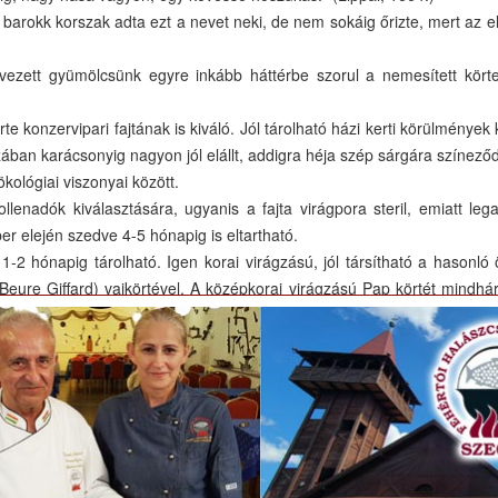
 barokk korszak adta ezt a nevet neki, de nem sokáig őrizte, mert az 
ezett gyümölcsünk egyre inkább háttérbe szorul a nemesített körtef
te konzervipari fajtának is kiváló. Jól tárolható házi kerti körülmények k
ában karácsonyig nagyon jól elállt, addigra héja szép sárgára színeződ
ökológiai viszonyai között.
llenadók kiválasztására, ugyanis a fajta virágpora steril, emiatt leg
er elején szedve 4-5 hónapig is eltartható.
2 hónapig tárolható. Igen korai virágzású, jól társítható a hasonló 
(Beure Giffard) vajkörtével. A középkorai virágzású Pap körtét mindhá
éve a javasolt sor- és tőtávolság minimálisan 6 x 4 m (6 x 5 m), sz
jta nagyon fogékony a varasodásra, ezért gondos növényvédelmet igény
gben (kb. 5%25) termesztik, elsősorban egyéni gazdaságokban, házi k
üzemek vásárolják fel a felesleget.